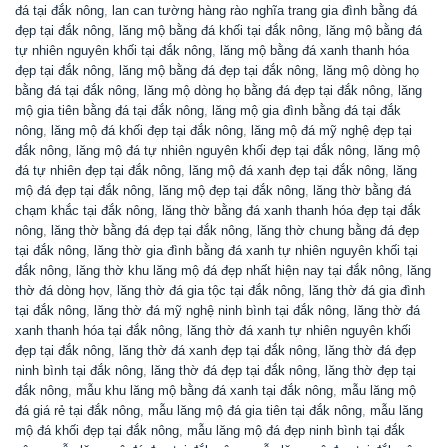
đá tại đắk nông
,
lan can tường hàng rào nghĩa trang gia đình bằng đá
đẹp tại đắk nông
,
lăng mộ bằng đá khối tại đắk nông
,
lăng mộ bằng đá
tự nhiên nguyên khối tại đắk nông
,
lăng mộ bằng đá xanh thanh hóa
đẹp tại đắk nông
,
lăng mộ bằng đá đẹp tại đắk nông
,
lăng mộ dòng họ
bằng đá tại đắk nông
,
lăng mộ dòng họ bằng đá đẹp tại đắk nông
,
lăng
mộ gia tiên bằng đá tại đắk nông
,
lăng mộ gia đình bằng đá tại đắk
nông
,
lăng mộ đá khối đẹp tại đắk nông
,
lăng mộ đá mỹ nghệ đẹp tại
đắk nông
,
lăng mộ đá tự nhiên nguyên khối đẹp tại đắk nông
,
lăng mộ
đá tự nhiên đẹp tại đắk nông
,
lăng mộ đá xanh đẹp tại đắk nông
,
lăng
mộ đá đẹp tại đắk nông
,
lăng mộ đẹp tại đắk nông
,
lăng thờ bằng đá
chạm khắc tại đắk nông
,
lăng thờ bằng đá xanh thanh hóa đẹp tại đắk
nông
,
lăng thờ bằng đá đẹp tại đắk nông
,
lăng thờ chung bằng đá đẹp
tại đắk nông
,
lăng thờ gia đình bằng đá xanh tự nhiên nguyên khối tại
đắk nông
,
lăng thờ khu lăng mộ đá đẹp nhất hiện nay tại đắk nông
,
lăng
thờ đá dòng họv
,
lăng thờ đá gia tộc tại đắk nông
,
lăng thờ đá gia đình
tại đắk nông
,
lăng thờ đá mỹ nghệ ninh bình tại đắk nông
,
lăng thờ đá
xanh thanh hóa tại đắk nông
,
lăng thờ đá xanh tự nhiên nguyên khối
đẹp tại đắk nông
,
lăng thờ đá xanh đẹp tại đắk nông
,
lăng thờ đá đẹp
ninh bình tại đắk nông
,
lăng thờ đá đẹp tại đắk nông
,
lăng thờ đẹp tại
đắk nông
,
mẫu khu lăng mộ bằng đá xanh tại đắk nông
,
mẫu lăng mộ
đá giá rẻ tại đắk nông
,
mẫu lăng mộ đá gia tiên tại đắk nông
,
mẫu lăng
mộ đá khối đẹp tại đắk nông
,
mẫu lăng mộ đá đẹp ninh bình tại đắk