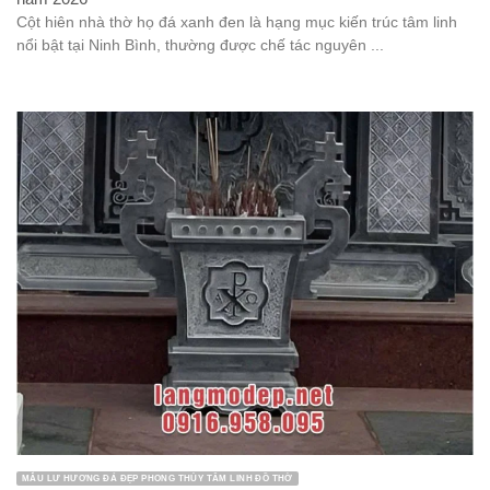
Cột hiên nhà thờ họ đá xanh đen là hạng mục kiến trúc tâm linh
nổi bật tại Ninh Bình, thường được chế tác nguyên ...
MẪU LƯ HƯƠNG ĐÁ ĐẸP PHONG THỦY TÂM LINH ĐỒ THỜ