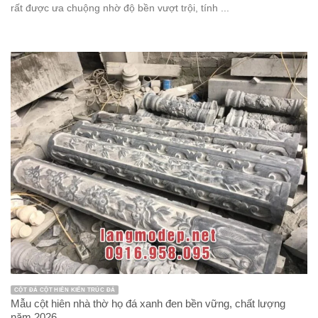
rất được ưa chuộng nhờ độ bền vượt trội, tính ...
CỘT ĐÁ CỘT HIÊN KIẾN TRÚC ĐÁ
Mẫu cột hiên nhà thờ họ đá xanh đen bền vững, chất lượng
năm 2026