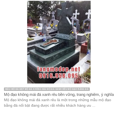
MẪU MỘ ĐÁ ĐẸP MỘ ĐÁ KHÔNG MÁI MỘ ĐÁ XANH RÊU MỘ ĐẠO BẰNG ĐÁ
Mộ đạo không mái đá xanh rêu bền vững, trang nghiêm, ý nghĩa
Mộ đạo không mái đá xanh rêu là một trong những mẫu mộ đạo
bằng đá nổi bật đang được rất nhiều khách hàng ưu ...