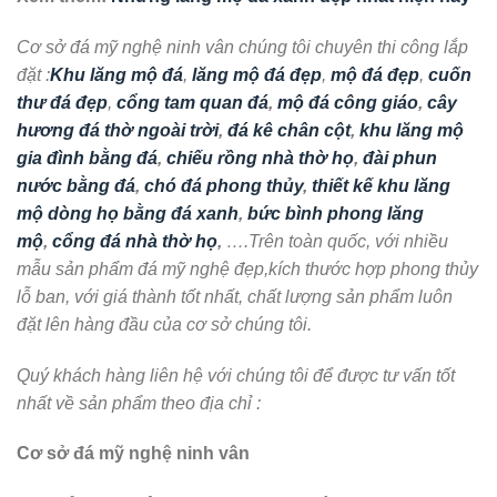
Cơ sở đá mỹ nghệ ninh vân chúng tôi chuyên thi công lắp
đặt :
Khu lăng mộ đá
,
lăng mộ đá đẹp
,
mộ đá đẹp
,
cuốn
thư đá đẹp
,
cổng tam quan đá
,
mộ đá công giáo
,
cây
hương đá thờ ngoài trời
,
đá kê chân cột
,
khu lăng mộ
gia đình bằng đá
,
chiếu rồng nhà thờ họ
,
đài phun
nước bằng đá
,
chó đá phong thủy
,
thiết kế khu lăng
mộ dòng họ bằng đá xanh
,
bức bình phong lăng
mộ
,
cổng đá nhà thờ họ
,
….Trên toàn quốc, với nhiều
mẫu sản phẩm đá mỹ nghệ đẹp,kích thước hợp phong thủy
lỗ ban, với giá thành tốt nhất, chất lượng sản phẩm luôn
đặt lên hàng đầu của cơ sở chúng tôi.
Quý khách hàng liên hệ với chúng tôi để được tư vấn tốt
nhất về sản phẩm theo địa chỉ :
Cơ sở đá mỹ nghệ ninh vân