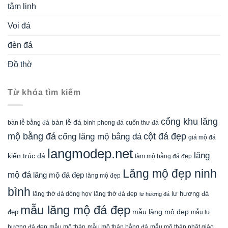
tâm linh
Voi đá
đèn đá
Đồ thờ
Từ khóa tìm kiếm
cổng khu lăng
bàn lễ đá
cuốn thư đá
bàn lễ bằng đá
bình phong đá
mộ bằng đá
cột đá đẹp
cổng lăng mộ bằng đá
giá mộ đá
langmodep.net
lăng
kiến trúc đá
làm mộ bằng đá đẹp
Lăng mộ đẹp ninh
mộ đá
lăng mộ đá đẹp
lăng mộ đẹp
bình
lăng thờ đá dòng họv
lư hương đá
lăng thờ đá đẹp
lư hương đá
mẫu lăng mộ đá đẹp
mẫu lăng mộ đẹp
đẹp
mẫu lư
mẫu mộ tháp bằng đá
mẫu mộ tháp phật giáo
hương đá đẹp
mẫu mộ tháp