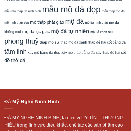
mẫu mộ đá đẹp
mẫu mộ tháp đá ninh bình
mẫu tháp mộ đá
mộ đá
mộ tháp phật giáo
mộ đá
mộ hình tháp đẹp
mộ đá hình tháp
mộ đá tự nhiên
mộ đá lục giác
không mái
mộ đá xanh rêu
phong thuỷ
tháp mộ sư
tháp mộ đá xanh
tháp để hài cốt bằng đá
tâm linh
xây mộ bằng đá đẹp
xây tháp để hài cốt
xây mộ tháp bằng đá
đồ thờ đá
Đá Mỹ Nghệ Ninh Bình
ĐÁ MỸ NGHỆ NINH BÌNH, là đơn vị UY TÍN – THƯƠNG
HIỆU trong lĩnh vực điêu khắc, chế tác các sản phẩm cao