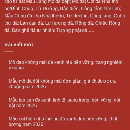
cấp từ đá: Mẫu
Lăng mộ đá
đẹp;
Mộ đá
; Cột đá Nhà thờ
họ/Đình Chùa, Từ Đường, Bảo điện, Công trình tâm linh;
Mẫu Cổng đá cho Nhà thờ tổ, Từ đường, Cổng làng; Cuốn
thư đá;
Lan can đá
, Lư hương đá, Rồng đá, Chiếu Rồng
đá, Bàn ghế đá tự nhiên; Tượng phật đá,….
Bài viết mới
Mộ đạo không mái đá xanh rêu bền vững, trang nghiêm,
ý nghĩa
Mẫu mộ đá đôi không mái đơn giản, giá tốt được ưa
chuộng năm 2026
Mẫu lan can đá xanh tinh tế, sang trọng, bền vững, nổi
bật năm 2026
Mẫu cột hiên nhà thờ họ đá xanh đen bền vững, chất
lượng năm 2026