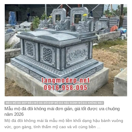
MẪU MỘ ĐÁ ĐẸP MẪU MỘ ĐÁ ĐÔI ĐẸP MỘ ĐÁ HẬU BÀNH MỘ ĐÁ KHÔNG MÁI
Mẫu mộ đá đôi không mái đơn giản, giá tốt được ưa chuộng
năm 2026
Mộ đá đôi không mái là mẫu mộ liền khối dạng hậu bành vuông
vức, gọn gàng, tính thẩm mỹ cao và vô cùng bền ...