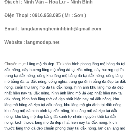
Địa chỉ : Ninh Vân – Hoa Lư – Ninh Bình
Điện Thoại : 0916.958.095 ( Mr : Sơn )
Email : langdamyngheninhbinh@gmail.com
Website : langmodep.net
Chuyên mục
Lăng mộ đá đẹp
. Từ khóa
bình phong lăng mộ bằng đá tại
đắk nông
,
cây hương lăng mộ bằng đá tại đắk nông
,
cây hương nghĩa
trang tại đắk nông
,
cổng khu lăng mộ bằng đá tại đắk nông
,
cổng lăng
mộ bằng đá tại đắk nông
,
cổng nghĩa trang gia đình bằng đá đẹp tại đắk
nông
,
cuốn thư lăng mộ đá tại đắk nông
,
hình ảnh khu lăng mộ đá đẹp
nhất hiện nay tại đắk nông
,
hình ảnh lăng mộ đá đẹp nhất hiện nay tại
đắk nông
,
hình ảnh lăng thờ đá đẹp nhất hiện nay tại đắk nông
,
khu
lăng mộ bằng đá đẹp tại đắk nông
,
khu lăng mộ gia đình tại đắk nông
,
khu lăng mộ đá ninh bình tại đắk nông
,
khu lăng mộ đá đẹp tại đắk
nông
,
khu lăng mộ đẹp bằng đá xanh tự nhiên nguyên khối tại đắk
nông
,
kích thước lăng mộ đá đẹp nhất hiện nay tại đắk nông
,
kích
thước lăng thờ đá đẹp chuẩn phong thủy tại đắk nông
,
lan can lăng mộ