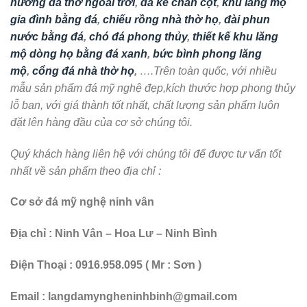
hương đá thờ ngoài trời
,
đá kê chân cột
,
khu lăng mộ
gia đình bằng đá
,
chiếu rồng nhà thờ họ
,
đài phun
nước bằng đá
,
chó đá phong thủy
,
thiết kế khu lăng
mộ dòng họ bằng đá xanh
,
bức bình phong lăng
mộ
,
cổng đá nhà thờ họ
,
….Trên toàn quốc, với nhiều
mẫu sản phẩm đá mỹ nghệ đẹp,kích thước hợp phong thủy
lỗ ban, với giá thành tốt nhất, chất lượng sản phẩm luôn
đặt lên hàng đầu của cơ sở chúng tôi.
Quý khách hàng liên hệ với chúng tôi để được tư vấn tốt
nhất về sản phẩm theo địa chỉ :
Cơ sở đá mỹ nghệ ninh vân
Địa chỉ : Ninh Vân – Hoa Lư – Ninh Bình
Điện Thoại : 0916.958.095 ( Mr : Sơn )
Email : langdamyngheninhbinh@gmail.com