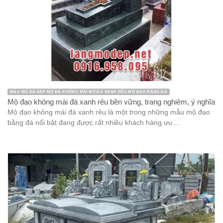
MẪU MỘ ĐÁ ĐẸP MỘ ĐÁ KHÔNG MÁI MỘ ĐÁ XANH RÊU MỘ ĐẠO BẰNG ĐÁ
Mộ đạo không mái đá xanh rêu bền vững, trang nghiêm, ý nghĩa
Mộ đạo không mái đá xanh rêu là một trong những mẫu mộ đạo
bằng đá nổi bật đang được rất nhiều khách hàng ưu ...