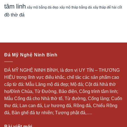
tâm linh
xây mộ bằng đá đẹp
xây tháp để hài cốt
xây mộ tháp bằng đá
đồ thờ đá
Đá Mỹ Nghệ Ninh Bình
ĐÁ MỸ NGHỆ NINH BÌNH, là đơn vị UY TÍN – THƯƠNG
HIỆU trong lĩnh vực điêu khắc, chế tác các sản phẩm cao
cấp từ đá: Mẫu
Lăng mộ đá
đẹp;
Mộ đá
; Cột đá Nhà thờ
họ/Đình Chùa, Từ Đường, Bảo điện, Công trình tâm linh;
Mẫu Cổng đá cho Nhà thờ tổ, Từ đường, Cổng làng; Cuốn
thư đá;
Lan can đá
, Lư hương đá, Rồng đá, Chiếu Rồng
đá, Bàn ghế đá tự nhiên; Tượng phật đá,….
Bài viết mới