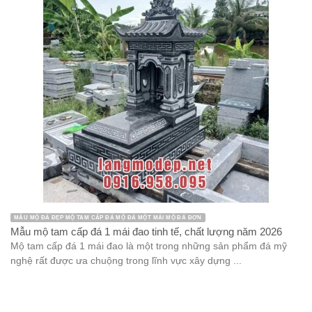
MẪU MỘ ĐÁ ĐẸP MỘ TAM CẤP ĐÁ MỘ ĐÁ MỘT MÁI MỘ ĐÁ ĐƠN
Mẫu mộ tam cấp đá 1 mái đao tinh tế, chất lượng năm 2026
Mộ tam cấp đá 1 mái đao là một trong những sản phẩm đá mỹ
nghệ rất được ưa chuộng trong lĩnh vực xây dựng ...