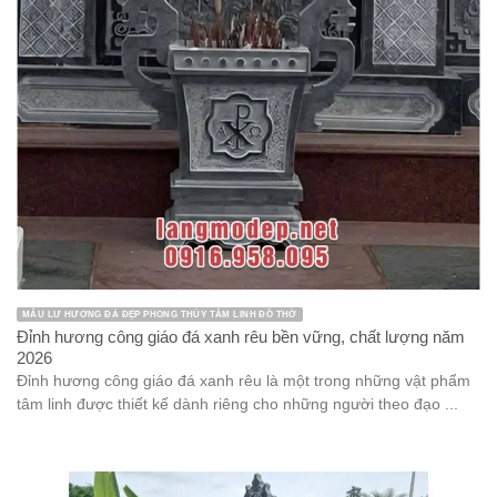
MẪU LƯ HƯƠNG ĐÁ ĐẸP PHONG THỦY TÂM LINH ĐỒ THỜ
Đỉnh hương công giáo đá xanh rêu bền vững, chất lượng năm
2026
Đỉnh hương công giáo đá xanh rêu là một trong những vật phẩm
tâm linh được thiết kế dành riêng cho những người theo đạo ...