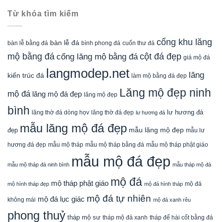
Từ khóa tìm kiếm
cổng khu lăng
bàn lễ đá
cuốn thư đá
bàn lễ bằng đá
bình phong đá
mộ bằng đá
cột đá đẹp
cổng lăng mộ bằng đá
giá mộ đá
langmodep.net
lăng
kiến trúc đá
làm mộ bằng đá đẹp
Lăng mộ đẹp ninh
mộ đá
lăng mộ đá đẹp
lăng mộ đẹp
bình
lăng thờ đá dòng họv
lư hương đá
lăng thờ đá đẹp
lư hương đá
mẫu lăng mộ đá đẹp
mẫu lăng mộ đẹp
đẹp
mẫu lư
mẫu mộ tháp bằng đá
mẫu mộ tháp phật giáo
hương đá đẹp
mẫu mộ tháp
mẫu mộ đá đẹp
mẫu mộ tháp đá ninh bình
mẫu tháp mộ đá
mộ đá
mộ tháp phật giáo
mộ đá
mộ hình tháp đẹp
mộ đá hình tháp
mộ đá tự nhiên
mộ đá lục giác
không mái
mộ đá xanh rêu
phong thuỷ
tháp mộ sư
tháp mộ đá xanh
tháp để hài cốt bằng đá