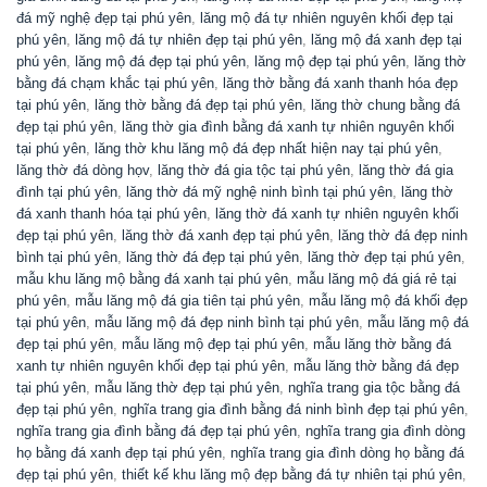
đá mỹ nghệ đẹp tại phú yên
,
lăng mộ đá tự nhiên nguyên khối đẹp tại
phú yên
,
lăng mộ đá tự nhiên đẹp tại phú yên
,
lăng mộ đá xanh đẹp tại
phú yên
,
lăng mộ đá đẹp tại phú yên
,
lăng mộ đẹp tại phú yên
,
lăng thờ
bằng đá chạm khắc tại phú yên
,
lăng thờ bằng đá xanh thanh hóa đẹp
tại phú yên
,
lăng thờ bằng đá đẹp tại phú yên
,
lăng thờ chung bằng đá
đẹp tại phú yên
,
lăng thờ gia đình bằng đá xanh tự nhiên nguyên khối
tại phú yên
,
lăng thờ khu lăng mộ đá đẹp nhất hiện nay tại phú yên
,
lăng thờ đá dòng họv
,
lăng thờ đá gia tộc tại phú yên
,
lăng thờ đá gia
đình tại phú yên
,
lăng thờ đá mỹ nghệ ninh bình tại phú yên
,
lăng thờ
đá xanh thanh hóa tại phú yên
,
lăng thờ đá xanh tự nhiên nguyên khối
đẹp tại phú yên
,
lăng thờ đá xanh đẹp tại phú yên
,
lăng thờ đá đẹp ninh
bình tại phú yên
,
lăng thờ đá đẹp tại phú yên
,
lăng thờ đẹp tại phú yên
,
mẫu khu lăng mộ bằng đá xanh tại phú yên
,
mẫu lăng mộ đá giá rẻ tại
phú yên
,
mẫu lăng mộ đá gia tiên tại phú yên
,
mẫu lăng mộ đá khối đẹp
tại phú yên
,
mẫu lăng mộ đá đẹp ninh bình tại phú yên
,
mẫu lăng mộ đá
đẹp tại phú yên
,
mẫu lăng mộ đẹp tại phú yên
,
mẫu lăng thờ bằng đá
xanh tự nhiên nguyên khối đẹp tại phú yên
,
mẫu lăng thờ bằng đá đẹp
tại phú yên
,
mẫu lăng thờ đẹp tại phú yên
,
nghĩa trang gia tộc bằng đá
đẹp tại phú yên
,
nghĩa trang gia đình bằng đá ninh bình đẹp tại phú yên
,
nghĩa trang gia đình bằng đá đẹp tại phú yên
,
nghĩa trang gia đình dòng
họ bằng đá xanh đẹp tại phú yên
,
nghĩa trang gia đình dòng họ bằng đá
đẹp tại phú yên
,
thiết kế khu lăng mộ đẹp bằng đá tự nhiên tại phú yên
,