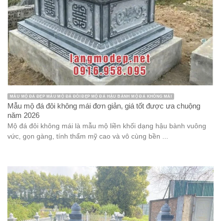
MẪU MỘ ĐÁ ĐẸP MẪU MỘ ĐÁ ĐÔI ĐẸP MỘ ĐÁ HẬU BÀNH MỘ ĐÁ KHÔNG MÁI
Mẫu mộ đá đôi không mái đơn giản, giá tốt được ưa chuộng
năm 2026
Mộ đá đôi không mái là mẫu mộ liền khối dạng hậu bành vuông
vức, gọn gàng, tính thẩm mỹ cao và vô cùng bền ...