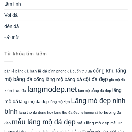
tâm linh
Voi đá
đèn đá
Đồ thờ
Từ khóa tìm kiếm
cổng khu lăng
bàn lễ đá
cuốn thư đá
bàn lễ bằng đá
bình phong đá
mộ bằng đá
cột đá đẹp
cổng lăng mộ bằng đá
giá mộ đá
langmodep.net
lăng
kiến trúc đá
làm mộ bằng đá đẹp
Lăng mộ đẹp ninh
mộ đá
lăng mộ đá đẹp
lăng mộ đẹp
bình
lăng thờ đá dòng họv
lư hương đá
lăng thờ đá đẹp
lư hương đá
mẫu lăng mộ đá đẹp
mẫu lăng mộ đẹp
đẹp
mẫu lư
mẫu mộ tháp bằng đá
mẫu mộ tháp phật giáo
hương đá đẹp
mẫu mộ tháp