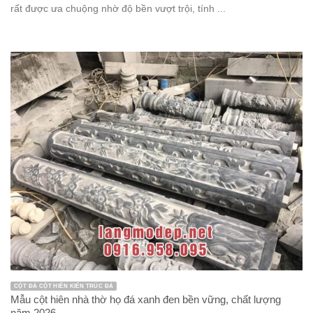
rất được ưa chuộng nhờ độ bền vượt trội, tính ...
CỘT ĐÁ CỘT HIÊN KIẾN TRÚC ĐÁ
Mẫu cột hiên nhà thờ họ đá xanh đen bền vững, chất lượng
năm 2026