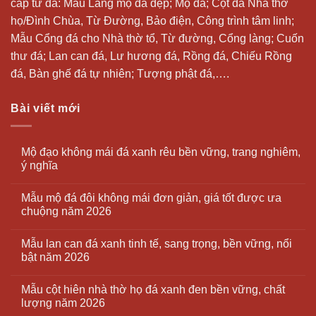
cấp từ đá: Mẫu
Lăng mộ đá
đẹp;
Mộ đá
; Cột đá Nhà thờ
họ/Đình Chùa, Từ Đường, Bảo điện, Công trình tâm linh;
Mẫu Cổng đá cho Nhà thờ tổ, Từ đường, Cổng làng; Cuốn
thư đá;
Lan can đá
, Lư hương đá, Rồng đá, Chiếu Rồng
đá, Bàn ghế đá tự nhiên; Tượng phật đá,….
Bài viết mới
Mộ đạo không mái đá xanh rêu bền vững, trang nghiêm,
ý nghĩa
Mẫu mộ đá đôi không mái đơn giản, giá tốt được ưa
chuộng năm 2026
Mẫu lan can đá xanh tinh tế, sang trọng, bền vững, nổi
bật năm 2026
Mẫu cột hiên nhà thờ họ đá xanh đen bền vững, chất
lượng năm 2026