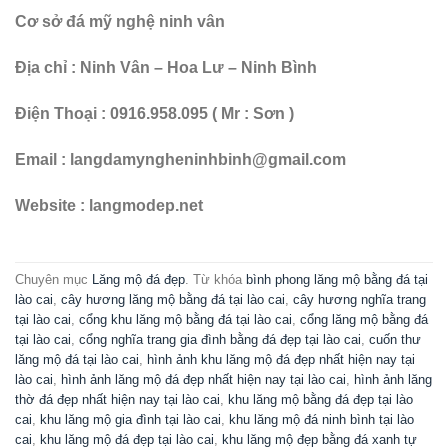
Cơ sở đá mỹ nghệ ninh vân
Địa chỉ : Ninh Vân – Hoa Lư – Ninh Bình
Điện Thoại : 0916.958.095 ( Mr : Sơn )
Email : langdamyngheninhbinh@gmail.com
Website : langmodep.net
Chuyên mục
Lăng mộ đá đẹp
. Từ khóa
bình phong lăng mộ bằng đá tại
lào cai
,
cây hương lăng mộ bằng đá tại lào cai
,
cây hương nghĩa trang
tại lào cai
,
cổng khu lăng mộ bằng đá tại lào cai
,
cổng lăng mộ bằng đá
tại lào cai
,
cổng nghĩa trang gia đình bằng đá đẹp tại lào cai
,
cuốn thư
lăng mộ đá tại lào cai
,
hình ảnh khu lăng mộ đá đẹp nhất hiện nay tại
lào cai
,
hình ảnh lăng mộ đá đẹp nhất hiện nay tại lào cai
,
hình ảnh lăng
thờ đá đẹp nhất hiện nay tại lào cai
,
khu lăng mộ bằng đá đẹp tại lào
cai
,
khu lăng mộ gia đình tại lào cai
,
khu lăng mộ đá ninh bình tại lào
cai
,
khu lăng mộ đá đẹp tại lào cai
,
khu lăng mộ đẹp bằng đá xanh tự