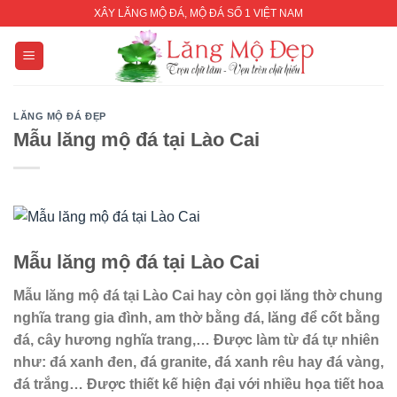
Skip
XÂY LĂNG MỘ ĐÁ, MỘ ĐÁ SỐ 1 VIỆT NAM
to
content
LĂNG MỘ ĐÁ ĐẸP
Mẫu lăng mộ đá tại Lào Cai
Mẫu lăng mộ đá tại Lào Cai
Mẫu lăng mộ đá tại Lào Cai hay còn gọi lăng thờ chung
nghĩa trang gia đình, am thờ bằng đá, lăng để cốt bằng
đá, cây hương nghĩa trang,… Được làm từ đá tự nhiên
như: đá xanh đen, đá granite, đá xanh rêu hay đá vàng,
đá trắng… Được thiết kế hiện đại với nhiều họa tiết hoa