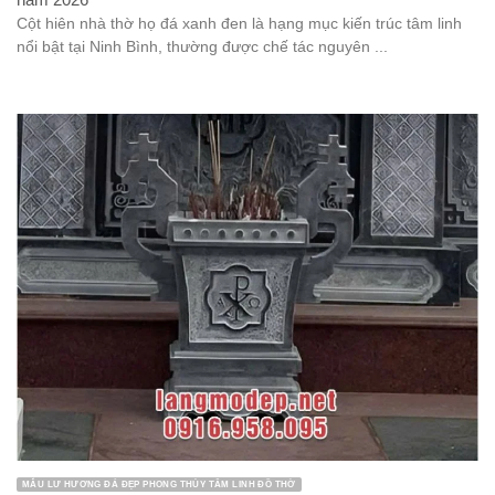
Cột hiên nhà thờ họ đá xanh đen là hạng mục kiến trúc tâm linh
nổi bật tại Ninh Bình, thường được chế tác nguyên ...
MẪU LƯ HƯƠNG ĐÁ ĐẸP PHONG THỦY TÂM LINH ĐỒ THỜ