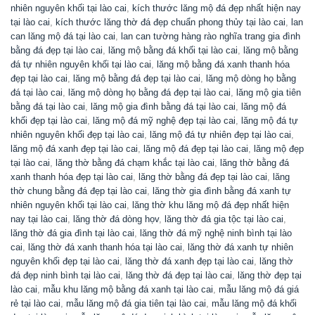
nhiên nguyên khối tại lào cai
,
kích thước lăng mộ đá đẹp nhất hiện nay
tại lào cai
,
kích thước lăng thờ đá đẹp chuẩn phong thủy tại lào cai
,
lan
can lăng mộ đá tại lào cai
,
lan can tường hàng rào nghĩa trang gia đình
bằng đá đẹp tại lào cai
,
lăng mộ bằng đá khối tại lào cai
,
lăng mộ bằng
đá tự nhiên nguyên khối tại lào cai
,
lăng mộ bằng đá xanh thanh hóa
đẹp tại lào cai
,
lăng mộ bằng đá đẹp tại lào cai
,
lăng mộ dòng họ bằng
đá tại lào cai
,
lăng mộ dòng họ bằng đá đẹp tại lào cai
,
lăng mộ gia tiên
bằng đá tại lào cai
,
lăng mộ gia đình bằng đá tại lào cai
,
lăng mộ đá
khối đẹp tại lào cai
,
lăng mộ đá mỹ nghệ đẹp tại lào cai
,
lăng mộ đá tự
nhiên nguyên khối đẹp tại lào cai
,
lăng mộ đá tự nhiên đẹp tại lào cai
,
lăng mộ đá xanh đẹp tại lào cai
,
lăng mộ đá đẹp tại lào cai
,
lăng mộ đẹp
tại lào cai
,
lăng thờ bằng đá chạm khắc tại lào cai
,
lăng thờ bằng đá
xanh thanh hóa đẹp tại lào cai
,
lăng thờ bằng đá đẹp tại lào cai
,
lăng
thờ chung bằng đá đẹp tại lào cai
,
lăng thờ gia đình bằng đá xanh tự
nhiên nguyên khối tại lào cai
,
lăng thờ khu lăng mộ đá đẹp nhất hiện
nay tại lào cai
,
lăng thờ đá dòng họv
,
lăng thờ đá gia tộc tại lào cai
,
lăng thờ đá gia đình tại lào cai
,
lăng thờ đá mỹ nghệ ninh bình tại lào
cai
,
lăng thờ đá xanh thanh hóa tại lào cai
,
lăng thờ đá xanh tự nhiên
nguyên khối đẹp tại lào cai
,
lăng thờ đá xanh đẹp tại lào cai
,
lăng thờ
đá đẹp ninh bình tại lào cai
,
lăng thờ đá đẹp tại lào cai
,
lăng thờ đẹp tại
lào cai
,
mẫu khu lăng mộ bằng đá xanh tại lào cai
,
mẫu lăng mộ đá giá
rẻ tại lào cai
,
mẫu lăng mộ đá gia tiên tại lào cai
,
mẫu lăng mộ đá khối