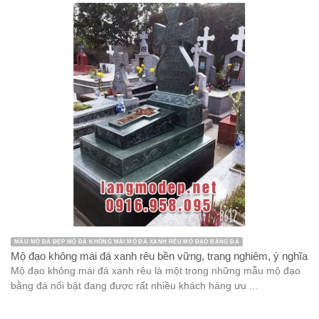
MẪU MỘ ĐÁ ĐẸP MỘ ĐÁ KHÔNG MÁI MỘ ĐÁ XANH RÊU MỘ ĐẠO BẰNG ĐÁ
Mộ đạo không mái đá xanh rêu bền vững, trang nghiêm, ý nghĩa
Mộ đạo không mái đá xanh rêu là một trong những mẫu mộ đạo
bằng đá nổi bật đang được rất nhiều khách hàng ưu ...