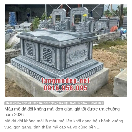
MẪU MỘ ĐÁ ĐẸP MẪU MỘ ĐÁ ĐÔI ĐẸP MỘ ĐÁ HẬU BÀNH MỘ ĐÁ KHÔNG MÁI
Mẫu mộ đá đôi không mái đơn giản, giá tốt được ưa chuộng
năm 2026
Mộ đá đôi không mái là mẫu mộ liền khối dạng hậu bành vuông
vức, gọn gàng, tính thẩm mỹ cao và vô cùng bền ...