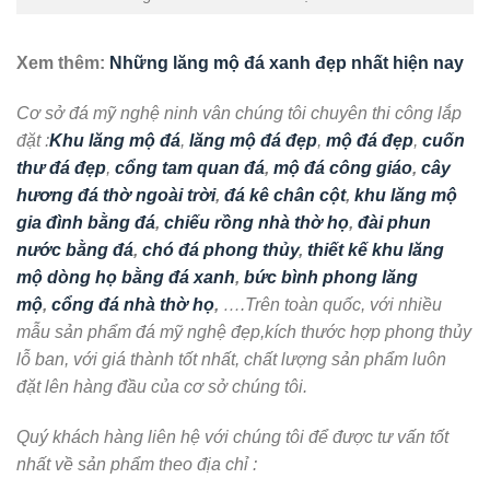
Xem thêm:
Những lăng mộ đá xanh đẹp nhất hiện nay
Cơ sở đá mỹ nghệ ninh vân chúng tôi chuyên thi công lắp
đặt :
Khu lăng mộ đá
,
lăng mộ đá đẹp
,
mộ đá đẹp
,
cuốn
thư đá đẹp
,
cổng tam quan đá
,
mộ đá công giáo
,
cây
hương đá thờ ngoài trời
,
đá kê chân cột
,
khu lăng mộ
gia đình bằng đá
,
chiếu rồng nhà thờ họ
,
đài phun
nước bằng đá
,
chó đá phong thủy
,
thiết kế khu lăng
mộ dòng họ bằng đá xanh
,
bức bình phong lăng
mộ
,
cổng đá nhà thờ họ
,
….Trên toàn quốc, với nhiều
mẫu sản phẩm đá mỹ nghệ đẹp,kích thước hợp phong thủy
lỗ ban, với giá thành tốt nhất, chất lượng sản phẩm luôn
đặt lên hàng đầu của cơ sở chúng tôi.
Quý khách hàng liên hệ với chúng tôi để được tư vấn tốt
nhất về sản phẩm theo địa chỉ :