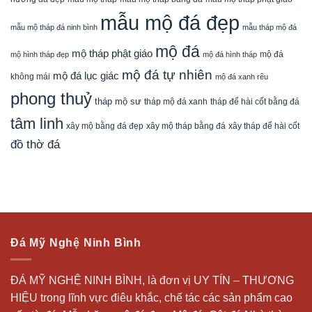
mẫu mộ đá đẹp
mẫu mộ tháp đá ninh bình
mẫu tháp mộ đá
mộ đá
mộ tháp phật giáo
mộ đá
mộ hình tháp đẹp
mộ đá hình tháp
mộ đá tự nhiên
mộ đá lục giác
không mái
mộ đá xanh rêu
phong thuỷ
tháp mộ sư
tháp mộ đá xanh
tháp để hài cốt bằng đá
tâm linh
xây mộ bằng đá đẹp
xây tháp để hài cốt
xây mộ tháp bằng đá
đồ thờ đá
Đá Mỹ Nghệ Ninh Bình
ĐÁ MỸ NGHỆ NINH BÌNH, là đơn vị UY TÍN – THƯƠNG
HIỆU trong lĩnh vực điêu khắc, chế tác các sản phẩm cao