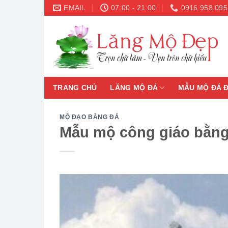
Skip
EMAIL
07:00 - 21:00
0916.958.095
to
content
TRANG CHỦ
LĂNG MỘ ĐÁ
MẪU MỘ ĐÁ 
MỘ ĐẠO BẰNG ĐÁ
Mẫu mộ công giáo bằng