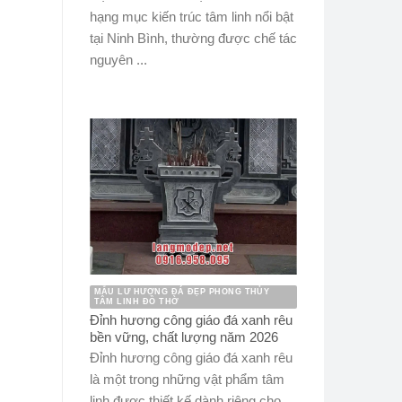
hạng mục kiến trúc tâm linh nổi bật
tại Ninh Bình, thường được chế tác
nguyên ...
MẪU LƯ HƯƠNG ĐÁ ĐẸP PHONG THỦY
TÂM LINH ĐỒ THỜ
Đỉnh hương công giáo đá xanh rêu
bền vững, chất lượng năm 2026
Đỉnh hương công giáo đá xanh rêu
là một trong những vật phẩm tâm
linh được thiết kế dành riêng cho