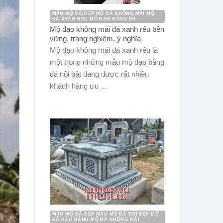
MẪU MỘ ĐÁ ĐẸP MỘ ĐÁ KHÔNG MÁI MỘ
ĐÁ XANH RÊU MỘ ĐẠO BẰNG ĐÁ
Mộ đạo không mái đá xanh rêu bền
vững, trang nghiêm, ý nghĩa
Mộ đạo không mái đá xanh rêu là
một trong những mẫu mộ đạo bằng
đá nổi bật đang được rất nhiều
khách hàng ưu ...
MẪU MỘ ĐÁ ĐẸP MẪU MỘ ĐÁ ĐÔI ĐẸP MỘ
ĐÁ HẬU BÀNH MỘ ĐÁ KHÔNG MÁI