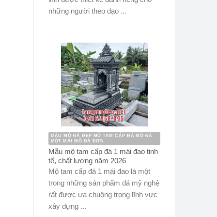
những người theo đạo ...
MẪU MỘ ĐÁ ĐẸP MỘ TAM CẤP ĐÁ MỘ ĐÁ
MỘT MÁI MỘ ĐÁ ĐƠN
Mẫu mộ tam cấp đá 1 mái đao tinh
tế, chất lượng năm 2026
Mộ tam cấp đá 1 mái đao là một
trong những sản phẩm đá mỹ nghệ
rất được ưa chuộng trong lĩnh vực
xây dựng ...