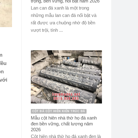
trọng, bền vững, nổi bật năm 2026
Lan can đá xanh là một trong
những mẫu lan can đá nổi bật và
rất được ưa chuộng nhờ độ bền
vượt trội, tính ...
m
đều
on
với
CỘT ĐÁ CỘT HIÊN KIẾN TRÚC ĐÁ
Mẫu cột hiên nhà thờ họ đá xanh
đen bền vững, chất lượng năm
2026
Cột hiên nhà thờ họ đá xanh đen là