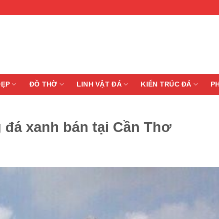
ĐẸP
ĐỒ THỜ
LINH VẬT ĐÁ
KIẾN TRÚC ĐÁ
P
 đá xanh bán tại Cần Thơ