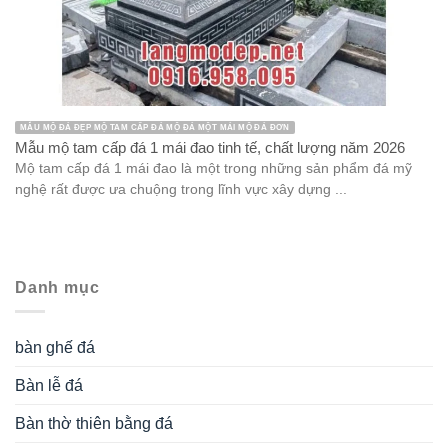
MẪU MỘ ĐÁ ĐẸP MỘ TAM CẤP ĐÁ MỘ ĐÁ MỘT MÁI MỘ ĐÁ ĐƠN
Mẫu mộ tam cấp đá 1 mái đao tinh tế, chất lượng năm 2026
Mộ tam cấp đá 1 mái đao là một trong những sản phẩm đá mỹ
nghệ rất được ưa chuộng trong lĩnh vực xây dựng ...
Danh mục
bàn ghế đá
Bàn lễ đá
Bàn thờ thiên bằng đá