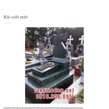
Bài viết mới
MẪU MỘ ĐÁ ĐẸP MỘ ĐÁ KHÔNG MÁI MỘ ĐÁ XANH RÊU MỘ ĐẠO BẰNG ĐÁ