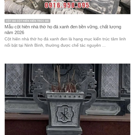
CỘT ĐÁ CỘT HIÊN KIẾN TRÚC ĐÁ
Mẫu cột hiên nhà thờ họ đá xanh đen bền vững, chất lượng
năm 2026
Cột hiên nhà thờ họ đá xanh đen là hạng mục kiến trúc tâm linh
nổi bật tại Ninh Bình, thường được chế tác nguyên ...