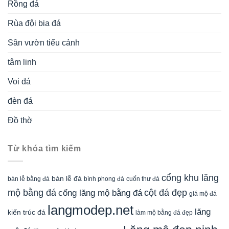
Rồng đá
Rùa đội bia đá
Sân vườn tiểu cảnh
tâm linh
Voi đá
đèn đá
Đồ thờ
Từ khóa tìm kiếm
cổng khu lăng
bàn lễ đá
cuốn thư đá
bàn lễ bằng đá
bình phong đá
mộ bằng đá
cột đá đẹp
cổng lăng mộ bằng đá
giá mộ đá
langmodep.net
lăng
kiến trúc đá
làm mộ bằng đá đẹp