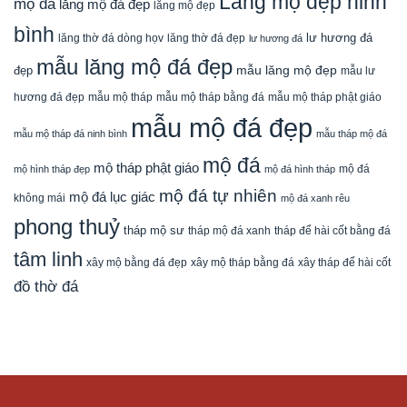
Lăng mộ đẹp ninh
mộ đá
lăng mộ đá đẹp
lăng mộ đẹp
bình
lăng thờ đá dòng họv
lư hương đá
lăng thờ đá đẹp
lư hương đá
mẫu lăng mộ đá đẹp
mẫu lăng mộ đẹp
đẹp
mẫu lư
mẫu mộ tháp bằng đá
mẫu mộ tháp phật giáo
hương đá đẹp
mẫu mộ tháp
mẫu mộ đá đẹp
mẫu mộ tháp đá ninh bình
mẫu tháp mộ đá
mộ đá
mộ tháp phật giáo
mộ đá
mộ hình tháp đẹp
mộ đá hình tháp
mộ đá tự nhiên
mộ đá lục giác
không mái
mộ đá xanh rêu
phong thuỷ
tháp mộ sư
tháp mộ đá xanh
tháp để hài cốt bằng đá
tâm linh
xây mộ bằng đá đẹp
xây tháp để hài cốt
xây mộ tháp bằng đá
đồ thờ đá