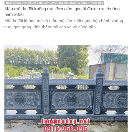
MẪU MỘ ĐÁ ĐẸP MẪU MỘ ĐÁ ĐÔI ĐẸP MỘ ĐÁ HẬU BÀNH MỘ ĐÁ KHÔNG MÁI
Mẫu mộ đá đôi không mái đơn giản, giá tốt được ưa chuộng
năm 2026
Mộ đá đôi không mái là mẫu mộ liền khối dạng hậu bành vuông
vức, gọn gàng, tính thẩm mỹ cao và vô cùng bền ...