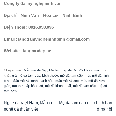
Công ty đá mỹ nghệ ninh vân
Địa chỉ : Ninh Vân – Hoa Lư – Ninh Bình
Điện Thoại : 0916.958.095
Email : langdamyngheninhbinh@gmail.com
Website : langmodep.net
Chuyên mục
Mẫu mộ đá đẹp
,
Mộ tam cấp đá
,
Mộ đá không mái
. Từ
khóa
giá mộ đá tam cấp
,
kích thước mộ đá tam cấp
,
mẫu mộ đá ninh
bình
,
Mẫu mộ đá xanh thanh hóa
,
mẫu mộ đá đẹp
,
mẫu mộ đá đơn
giản
,
mộ tam cấp bằng đá
,
mộ đá không mái
,
mộ đá tam cấp
,
mộ đá
tam sơn
.
Nghê đá Việt Nam, Mẫu con
Mộ đá tam cấp ninh bình bán
nghê đá thuần việt
ở hà nội