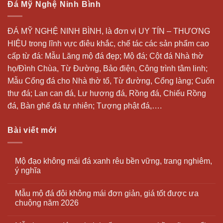
Đá Mỹ Nghệ Ninh Bình
ĐÁ MỸ NGHỆ NINH BÌNH, là đơn vị UY TÍN – THƯƠNG
HIỆU trong lĩnh vực điêu khắc, chế tác các sản phẩm cao
cấp từ đá: Mẫu
Lăng mộ đá
đẹp;
Mộ đá
; Cột đá Nhà thờ
họ/Đình Chùa, Từ Đường, Bảo điện, Công trình tâm linh;
Mẫu Cổng đá cho Nhà thờ tổ, Từ đường, Cổng làng; Cuốn
thư đá;
Lan can đá
, Lư hương đá, Rồng đá, Chiếu Rồng
đá, Bàn ghế đá tự nhiên; Tượng phật đá,….
Bài viết mới
Mộ đạo không mái đá xanh rêu bền vững, trang nghiêm,
ý nghĩa
Mẫu mộ đá đôi không mái đơn giản, giá tốt được ưa
chuộng năm 2026