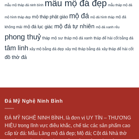
mẫu mộ đá đẹp
mẫu mộ tháp đá ninh bình
mẫu tháp mộ đá
mộ đá
mộ tháp phật giáo
mộ đá
mộ hình tháp đẹp
mộ đá hình tháp
mộ đá tự nhiên
mộ đá lục giác
không mái
mộ đá xanh rêu
phong thuỷ
tháp mộ sư
tháp mộ đá xanh
tháp để hài cốt bằng đá
tâm linh
xây mộ bằng đá đẹp
xây tháp để hài cốt
xây mộ tháp bằng đá
đồ thờ đá
Đá Mỹ Nghệ Ninh Bình
ĐÁ MỸ NGHỆ NINH BÌNH, là đơn vị UY TÍN – THƯƠNG
HIỆU trong lĩnh vực điêu khắc, chế tác các sản phẩm cao
cấp từ đá: Mẫu
Lăng mộ đá
đẹp;
Mộ đá
; Cột đá Nhà thờ