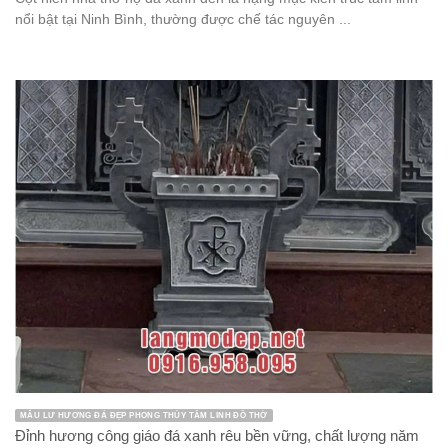
nổi bật tại Ninh Bình, thường được chế tác nguyên ...
MẪU LƯ HƯƠNG ĐÁ ĐẸP PHONG THỦY TÂM LINH ĐỒ THỜ
Đỉnh hương công giáo đá xanh rêu bền vững, chất lượng năm