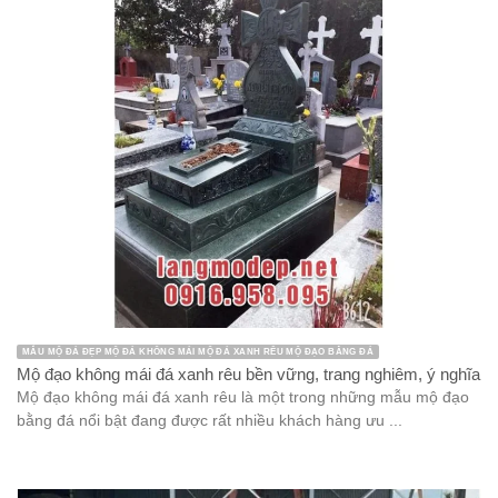
MẪU MỘ ĐÁ ĐẸP MỘ ĐÁ KHÔNG MÁI MỘ ĐÁ XANH RÊU MỘ ĐẠO BẰNG ĐÁ
Mộ đạo không mái đá xanh rêu bền vững, trang nghiêm, ý nghĩa
Mộ đạo không mái đá xanh rêu là một trong những mẫu mộ đạo
bằng đá nổi bật đang được rất nhiều khách hàng ưu ...