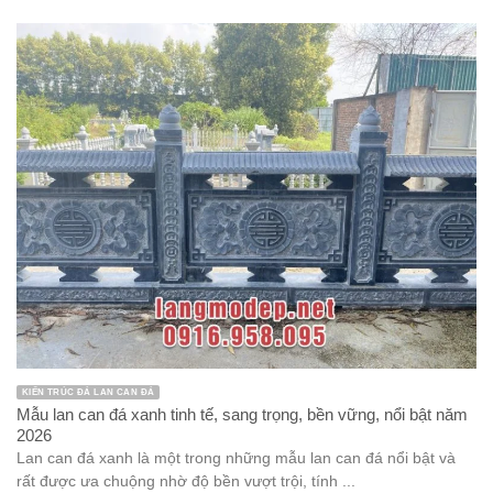
KIẾN TRÚC ĐÁ LAN CAN ĐÁ
Mẫu lan can đá xanh tinh tế, sang trọng, bền vững, nổi bật năm
2026
Lan can đá xanh là một trong những mẫu lan can đá nổi bật và
rất được ưa chuộng nhờ độ bền vượt trội, tính ...