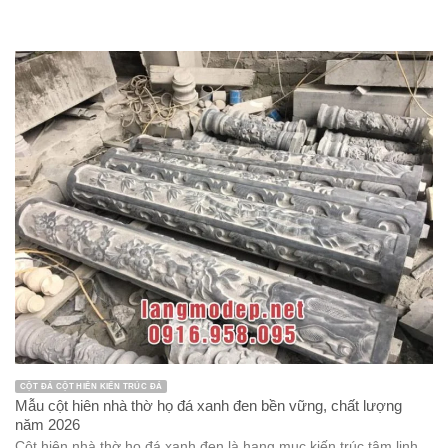
CỘT ĐÁ CỘT HIÊN KIẾN TRÚC ĐÁ
Mẫu cột hiên nhà thờ họ đá xanh đen bền vững, chất lượng
năm 2026
Cột hiên nhà thờ họ đá xanh đen là hạng mục kiến trúc tâm linh