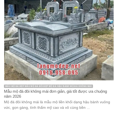
MẪU MỘ ĐÁ ĐẸP MẪU MỘ ĐÁ ĐÔI ĐẸP MỘ ĐÁ HẬU BÀNH MỘ ĐÁ KHÔNG MÁI
Mẫu mộ đá đôi không mái đơn giản, giá tốt được ưa chuộng
năm 2026
Mộ đá đôi không mái là mẫu mộ liền khối dạng hậu bành vuông
vức, gọn gàng, tính thẩm mỹ cao và vô cùng bền ...