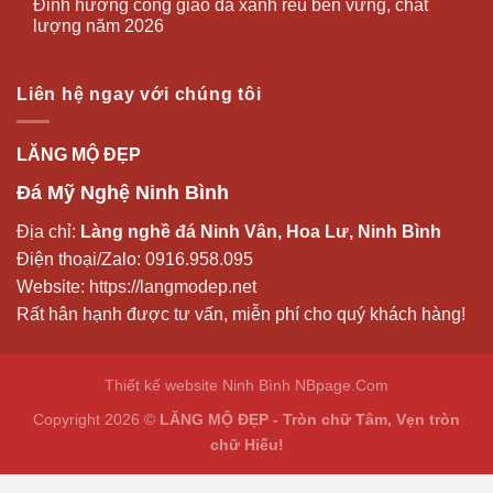
Đỉnh hương công giáo đá xanh rêu bền vững, chất
lượng năm 2026
Liên hệ ngay với chúng tôi
LĂNG MỘ ĐẸP
Đá Mỹ Nghệ Ninh Bình
Địa chỉ:
Làng nghề đá Ninh Vân, Hoa Lư, Ninh Bình
Điện thoại/Zalo:
0916.958.095
Website:
https://langmodep.net
Rất hân hạnh được tư vấn, miễn phí cho quý khách hàng!
Thiết kế website Ninh Bình
NBpage.Com
Copyright 2026 ©
LĂNG MỘ ĐẸP - Tròn chữ Tâm, Vẹn tròn
chữ Hiếu!