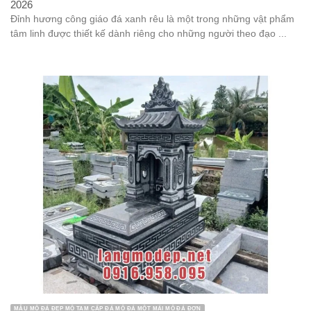
2026
Đỉnh hương công giáo đá xanh rêu là một trong những vật phẩm
tâm linh được thiết kế dành riêng cho những người theo đạo ...
MẪU MỘ ĐÁ ĐẸP MỘ TAM CẤP ĐÁ MỘ ĐÁ MỘT MÁI MỘ ĐÁ ĐƠN