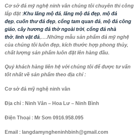
Cơ sở đá mỹ nghệ ninh vân chúng tôi chuyên thi công
lắp đặt :
Khu lăng mộ đá
,
lăng mộ đá đẹp
,
mộ đá
đẹp
,
cuốn thư đá đẹp
,
cổng tam quan đá
,
mộ đá công
giáo
,
cây hương đá thờ ngoài trời
,
cổng đá nhà
thờ
,
linh vật đá
,….Những mẫu sản phẩm đá mỹ nghệ
của chúng tôi luôn đẹp, kích thước hợp phong thủy,
chất lượng sản phẩm luôn đặt lên hàng đầu.
Quý khách hàng liên hệ với chúng tôi để được tư vấn
tốt nhất về sản phẩm theo địa chỉ :
Cơ sở đá mỹ nghệ ninh vân
Địa chỉ : Ninh Vân – Hoa Lư – Ninh Bình
Điện Thoại : Mr Sơn 0916.958.095
Email : langdamyngheninhbinh@gmail.com