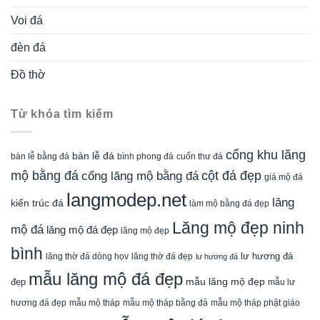
Voi đá
đèn đá
Đồ thờ
Từ khóa tìm kiếm
cổng khu lăng
bàn lễ đá
cuốn thư đá
bàn lễ bằng đá
bình phong đá
mộ bằng đá
cột đá đẹp
cổng lăng mộ bằng đá
giá mộ đá
langmodep.net
lăng
kiến trúc đá
làm mộ bằng đá đẹp
Lăng mộ đẹp ninh
mộ đá
lăng mộ đá đẹp
lăng mộ đẹp
bình
lăng thờ đá dòng họv
lư hương đá
lăng thờ đá đẹp
lư hương đá
mẫu lăng mộ đá đẹp
mẫu lăng mộ đẹp
đẹp
mẫu lư
mẫu mộ tháp bằng đá
mẫu mộ tháp phật giáo
hương đá đẹp
mẫu mộ tháp