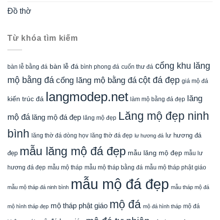
Đồ thờ
Từ khóa tìm kiếm
cổng khu lăng
bàn lễ đá
cuốn thư đá
bàn lễ bằng đá
bình phong đá
mộ bằng đá
cột đá đẹp
cổng lăng mộ bằng đá
giá mộ đá
langmodep.net
lăng
kiến trúc đá
làm mộ bằng đá đẹp
Lăng mộ đẹp ninh
mộ đá
lăng mộ đá đẹp
lăng mộ đẹp
bình
lăng thờ đá dòng họv
lư hương đá
lăng thờ đá đẹp
lư hương đá
mẫu lăng mộ đá đẹp
mẫu lăng mộ đẹp
đẹp
mẫu lư
mẫu mộ tháp bằng đá
mẫu mộ tháp phật giáo
hương đá đẹp
mẫu mộ tháp
mẫu mộ đá đẹp
mẫu mộ tháp đá ninh bình
mẫu tháp mộ đá
mộ đá
mộ tháp phật giáo
mộ đá
mộ hình tháp đẹp
mộ đá hình tháp