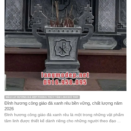
MẪU LƯ HƯƠNG ĐÁ ĐẸP PHONG THỦY TÂM LINH ĐỒ THỜ
Đỉnh hương công giáo đá xanh rêu bền vững, chất lượng năm
2026
Đỉnh hương công giáo đá xanh rêu là một trong những vật phẩm
tâm linh được thiết kế dành riêng cho những người theo đạo ...