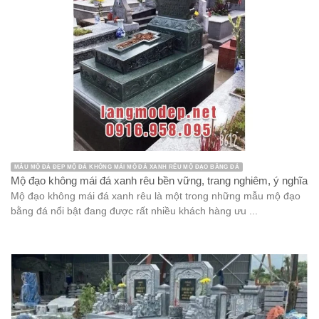
MẪU MỘ ĐÁ ĐẸP MỘ ĐÁ KHÔNG MÁI MỘ ĐÁ XANH RÊU MỘ ĐẠO BẰNG ĐÁ
Mộ đạo không mái đá xanh rêu bền vững, trang nghiêm, ý nghĩa
Mộ đạo không mái đá xanh rêu là một trong những mẫu mộ đạo
bằng đá nổi bật đang được rất nhiều khách hàng ưu ...