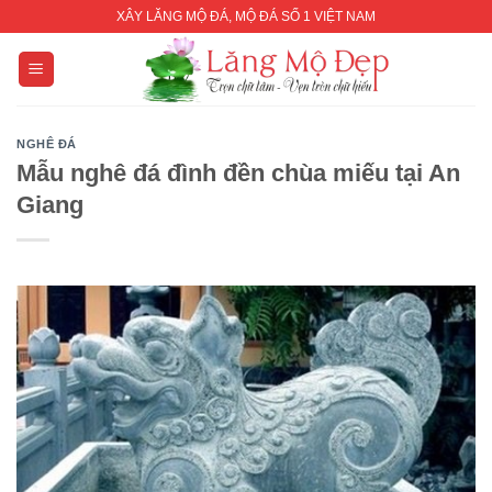
Skip
XÂY LĂNG MỘ ĐÁ, MỘ ĐÁ SỐ 1 VIỆT NAM
to
content
NGHÊ ĐÁ
Mẫu nghê đá đình đền chùa miếu tại An
Giang