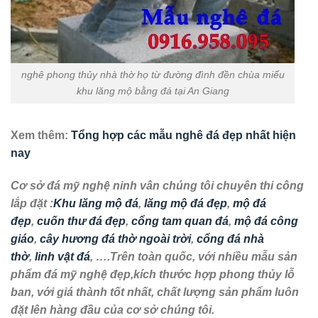
nghê phong thủy nhà thờ họ từ đường đình đền chùa miếu
khu lăng mộ bằng đá tại An Giang
Xem thêm:
Tổng hợp các mẫu nghê đá đẹp nhất hiện
nay
Cơ sở đá mỹ nghệ ninh vân chúng tôi chuyên thi công
lắp đặt :
Khu lăng mộ đá
,
lăng mộ đá đẹp
,
mộ đá
đẹp
,
cuốn thư đá đẹp
,
cổng tam quan đá
,
mộ đá công
giáo
,
cây hương đá thờ ngoài trời
,
cổng đá nhà
thờ
,
linh vật đá
, ….Trên toàn quốc, với nhiều mẫu sản
phẩm đá mỹ nghệ đẹp,kích thước hợp phong thủy lỗ
ban, với giá thành tốt nhất, chất lượng sản phẩm luôn
đặt lên hàng đầu của cơ sở chúng tôi.