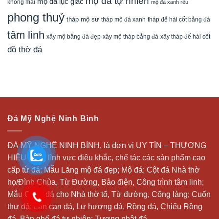
mộ đá tự nhiên
mộ đá lục giác
không mái
mộ đá xanh rêu
phong thuỷ
tháp mộ sư
tháp mộ đá xanh
tháp để hài cốt bằng đá
tâm linh
xây mộ bằng đá đẹp
xây tháp để hài cốt
xây mộ tháp bằng đá
đồ thờ đá
Đá Mỹ Nghệ Ninh Bình
ĐÁ MỸ NGHỆ NINH BÌNH, là đơn vị UY TÍN – THƯƠNG
HIỆU trong lĩnh vực điêu khắc, chế tác các sản phẩm cao
cấp từ đá: Mẫu
Lăng mộ đá
đẹp;
Mộ đá
; Cột đá Nhà thờ
họ/Đình Chùa, Từ Đường, Bảo điện, Công trình tâm linh;
Mẫu Cổng đá cho Nhà thờ tổ, Từ đường, Cổng làng; Cuốn
thư đá;
Lan can đá
, Lư hương đá, Rồng đá, Chiếu Rồng
đá, Bàn ghế đá tự nhiên; Tượng phật đá,….