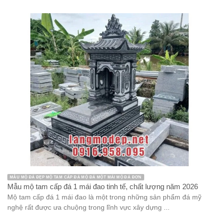
MẪU MỘ ĐÁ ĐẸP MỘ TAM CẤP ĐÁ MỘ ĐÁ MỘT MÁI MỘ ĐÁ ĐƠN
Mẫu mộ tam cấp đá 1 mái đao tinh tế, chất lượng năm 2026
Mộ tam cấp đá 1 mái đao là một trong những sản phẩm đá mỹ
nghệ rất được ưa chuộng trong lĩnh vực xây dựng ...