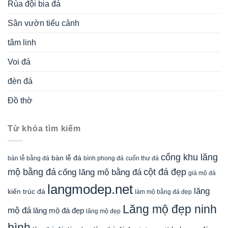
Rùa đội bia đá
Sân vườn tiểu cảnh
tâm linh
Voi đá
đèn đá
Đồ thờ
Từ khóa tìm kiếm
cổng khu lăng
bàn lễ đá
cuốn thư đá
bàn lễ bằng đá
bình phong đá
mộ bằng đá
cột đá đẹp
cổng lăng mộ bằng đá
giá mộ đá
langmodep.net
lăng
kiến trúc đá
làm mộ bằng đá đẹp
Lăng mộ đẹp ninh
mộ đá
lăng mộ đá đẹp
lăng mộ đẹp
bình