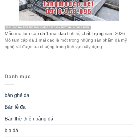
MẪU MỘ ĐÁ ĐẸP MỘ TAM CẤP ĐÁ MỘ ĐÁ MỘT MÁI MỘ ĐÁ ĐƠN
Mẫu mộ tam cấp đá 1 mái đao tinh tế, chất lượng năm 2026
Mộ tam cấp đá 1 mái đao là một trong những sản phẩm đá mỹ
nghệ rất được ưa chuộng trong lĩnh vực xây dựng ...
Danh mục
bàn ghế đá
Bàn lễ đá
Bàn thờ thiên bằng đá
bia đá