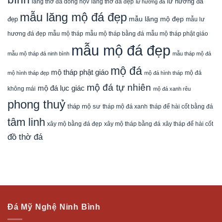
lăng thờ đá dòng họv
lư hương đá
lăng thờ đá đẹp
lư hương đá
mẫu lăng mộ đá đẹp
mẫu lăng mộ đẹp
đẹp
mẫu lư
mẫu mộ tháp bằng đá
mẫu mộ tháp phật giáo
hương đá đẹp
mẫu mộ tháp
mẫu mộ đá đẹp
mẫu mộ tháp đá ninh bình
mẫu tháp mộ đá
mộ đá
mộ tháp phật giáo
mộ đá
mộ hình tháp đẹp
mộ đá hình tháp
mộ đá tự nhiên
mộ đá lục giác
không mái
mộ đá xanh rêu
phong thuỷ
tháp mộ sư
tháp mộ đá xanh
tháp để hài cốt bằng đá
tâm linh
xây mộ bằng đá đẹp
xây tháp để hài cốt
xây mộ tháp bằng đá
đồ thờ đá
Đá Mỹ Nghệ Ninh Bình