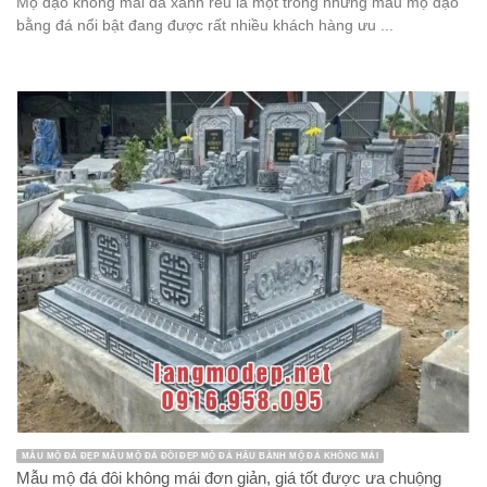
Mộ đạo không mái đá xanh rêu là một trong những mẫu mộ đạo
bằng đá nổi bật đang được rất nhiều khách hàng ưu ...
MẪU MỘ ĐÁ ĐẸP MẪU MỘ ĐÁ ĐÔI ĐẸP MỘ ĐÁ HẬU BÀNH MỘ ĐÁ KHÔNG MÁI
Mẫu mộ đá đôi không mái đơn giản, giá tốt được ưa chuộng