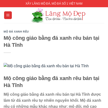
Skip
XÂY LĂNG MỘ ĐÁ, MỘ ĐÁ SỐ 1 VIỆT NAM
to
content
MỘ ĐÁ XANH RÊU
Mộ công giáo bằng đá xanh rêu bán tại
Hà Tĩnh
Mộ công giáo bằng đá xanh rêu bán tại
Hà Tĩnh
Mộ công giáo bằng đá xanh rêu bán tại Hà Tĩnh
được
làm từ đá xanh rêu tự nhiên nguyên khối. Mộ đá xanh
rêu có những mẫu khác nhau như: mộ đôi, mộ cao