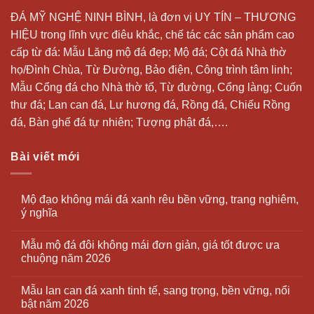
ĐÁ MỸ NGHỆ NINH BÌNH, là đơn vị UY TÍN – THƯƠNG
HIỆU trong lĩnh vực điêu khắc, chế tác các sản phẩm cao
cấp từ đá: Mẫu
Lăng mộ đá
đẹp;
Mộ đá
; Cột đá Nhà thờ
họ/Đình Chùa, Từ Đường, Bảo điện, Công trình tâm linh;
Mẫu Cổng đá cho Nhà thờ tổ, Từ đường, Cổng làng; Cuốn
thư đá;
Lan can đá
, Lư hương đá, Rồng đá, Chiếu Rồng
đá, Bàn ghế đá tự nhiên; Tượng phật đá,….
Bài viết mới
Mộ đạo không mái đá xanh rêu bền vững, trang nghiêm,
ý nghĩa
Mẫu mộ đá đôi không mái đơn giản, giá tốt được ưa
chuộng năm 2026
Mẫu lan can đá xanh tinh tế, sang trọng, bền vững, nổi
bật năm 2026