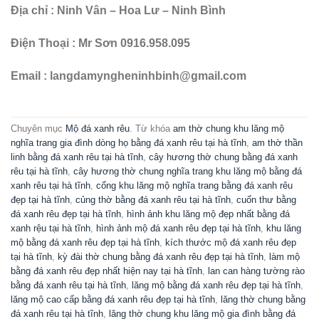
Địa chỉ : Ninh Vân – Hoa Lư – Ninh Bình
Điện Thoại : Mr Sơn 0916.958.095
Email : langdamyngheninhbinh@gmail.com
Chuyên mục
Mộ đá xanh rêu
. Từ khóa
am thờ chung khu lăng mộ
nghĩa trang gia đình dòng họ bằng đá xanh rêu tại hà tĩnh
,
am thờ thần
linh bằng đá xanh rêu tại hà tĩnh
,
cây hương thờ chung bằng đá xanh
rêu tại hà tĩnh
,
cây hương thờ chung nghĩa trang khu lăng mộ bằng đá
xanh rêu tại hà tĩnh
,
cổng khu lăng mộ nghĩa trang bằng đá xanh rêu
đẹp tại hà tĩnh
,
củng thờ bằng đá xanh rêu tại hà tĩnh
,
cuốn thư bằng
đá xanh rêu đẹp tại hà tĩnh
,
hình ảnh khu lăng mộ đẹp nhất bằng đá
xanh rệu tại hà tĩnh
,
hình ảnh mộ đá xanh rêu đẹp tại hà tĩnh
,
khu lăng
mộ bằng đá xanh rêu đẹp tại hà tĩnh
,
kích thước mộ đá xanh rêu đẹp
tại hà tĩnh
,
kỳ đài thờ chung bằng đá xanh rêu đẹp tại hà tĩnh
,
làm mộ
bằng đá xanh rêu đẹp nhất hiện nay tại hà tĩnh
,
lan can hàng tường rào
bằng đá xanh rêu tại hà tĩnh
,
lăng mộ bằng đá xanh rêu đẹp tại hà tĩnh
,
lăng mộ cao cấp bằng đá xanh rêu đẹp tại hà tĩnh
,
lăng thờ chung bằng
đá xanh rêu tại hà tĩnh
,
lăng thờ chung khu lăng mộ gia đình bằng đá