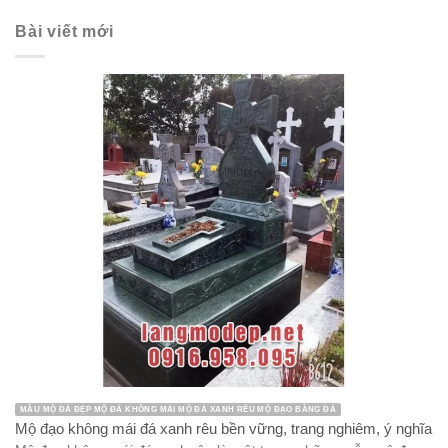
Bài viết mới
MẪU MỘ ĐÁ ĐẸP MỘ ĐÁ KHÔNG MÁI MỘ ĐÁ XANH RÊU MỘ ĐẠO BẰNG ĐÁ
Mộ đạo không mái đá xanh rêu bền vững, trang nghiêm, ý nghĩa