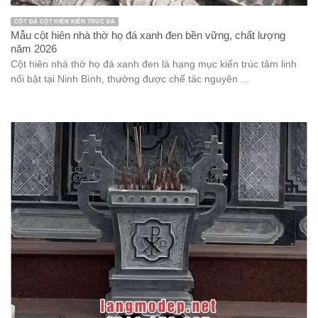
CỘT ĐÁ CỘT HIÊN KIẾN TRÚC ĐÁ
Mẫu cột hiên nhà thờ họ đá xanh đen bền vững, chất lượng
năm 2026
Cột hiên nhà thờ họ đá xanh đen là hạng mục kiến trúc tâm linh
nổi bật tại Ninh Bình, thường được chế tác nguyên ...