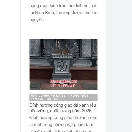
hạng mục kiến trúc tâm linh nổi bật
tại Ninh Bình, thường được chế tác
nguyên ...
MẪU LƯ HƯƠNG ĐÁ ĐẸP PHONG THỦY
TÂM LINH ĐỒ THỜ
Đỉnh hương công giáo đá xanh rêu
bền vững, chất lượng năm 2026
Đỉnh hương công giáo đá xanh rêu
là một trong những vật phẩm tâm
linh được thiết kế dành riêng cho