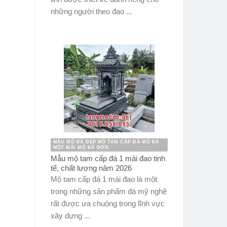
những người theo đạo ...
MẪU MỘ ĐÁ ĐẸP MỘ TAM CẤP ĐÁ MỘ ĐÁ
MỘT MÁI MỘ ĐÁ ĐƠN
Mẫu mộ tam cấp đá 1 mái đao tinh
tế, chất lượng năm 2026
Mộ tam cấp đá 1 mái đao là một
trong những sản phẩm đá mỹ nghệ
rất được ưa chuộng trong lĩnh vực
xây dựng ...