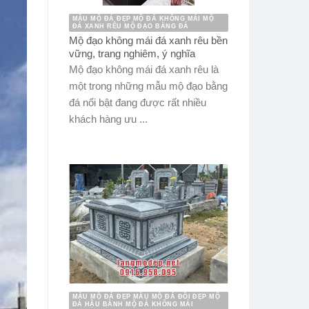
MẪU MỘ ĐÁ ĐẸP MỘ ĐÁ KHÔNG MÁI MỘ
ĐÁ XANH RÊU MỘ ĐẠO BẰNG ĐÁ
Mộ đạo không mái đá xanh rêu bền
vững, trang nghiêm, ý nghĩa
Mộ đạo không mái đá xanh rêu là
một trong những mẫu mộ đạo bằng
đá nổi bật đang được rất nhiều
khách hàng ưu ...
MẪU MỘ ĐÁ ĐẸP MẪU MỘ ĐÁ ĐÔI ĐẸP MỘ
ĐÁ HẬU BÀNH MỘ ĐÁ KHÔNG MÁI