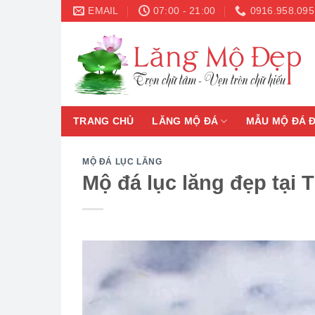
Skip
EMAIL
07:00 - 21:00
0916.958.095
to
content
TRANG CHỦ
LĂNG MỘ ĐÁ
MẪU MỘ ĐÁ 
MỘ ĐÁ LỤC LĂNG
Mộ đá lục lăng đẹp tại 