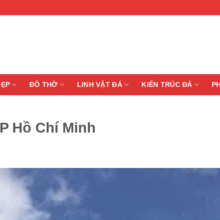
ĐẸP
ĐỒ THỜ
LINH VẬT ĐÁ
KIẾN TRÚC ĐÁ
P
TP Hồ Chí Minh