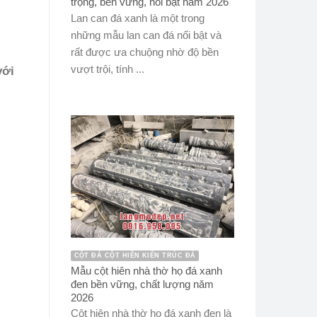
trọng, bền vững, nổi bật năm 2026
Lan can đá xanh là một trong
những mẫu lan can đá nổi bật và
rất được ưa chuộng nhờ độ bền
vượt trội, tính ...
với
CỘT ĐÁ CỘT HIÊN KIẾN TRÚC ĐÁ
Mẫu cột hiên nhà thờ họ đá xanh
đen bền vững, chất lượng năm
2026
Cột hiên nhà thờ họ đá xanh đen là