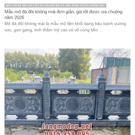
MẪU MỘ ĐÁ ĐẸP MẪU MỘ ĐÁ ĐÔI ĐẸP MỘ ĐÁ HẬU BÀNH MỘ ĐÁ KHÔNG MÁI
Mẫu mộ đá đôi không mái đơn giản, giá tốt được ưa chuộng
năm 2026
Mộ đá đôi không mái là mẫu mộ liền khối dạng hậu bành vuông
vức, gọn gàng, tính thẩm mỹ cao và vô cùng bền ...