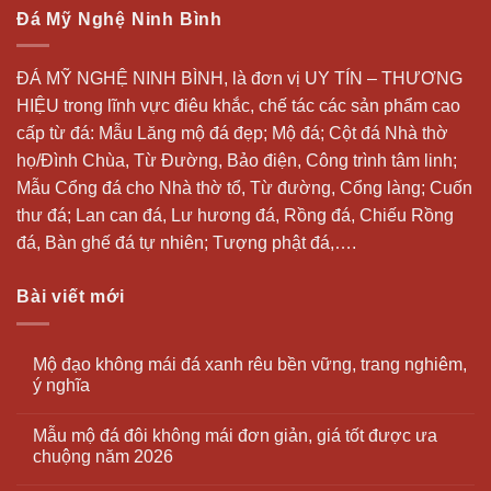
Đá Mỹ Nghệ Ninh Bình
ĐÁ MỸ NGHỆ NINH BÌNH, là đơn vị UY TÍN – THƯƠNG
HIỆU trong lĩnh vực điêu khắc, chế tác các sản phẩm cao
cấp từ đá: Mẫu
Lăng mộ đá
đẹp;
Mộ đá
; Cột đá Nhà thờ
họ/Đình Chùa, Từ Đường, Bảo điện, Công trình tâm linh;
Mẫu Cổng đá cho Nhà thờ tổ, Từ đường, Cổng làng; Cuốn
thư đá;
Lan can đá
, Lư hương đá, Rồng đá, Chiếu Rồng
đá, Bàn ghế đá tự nhiên; Tượng phật đá,….
Bài viết mới
Mộ đạo không mái đá xanh rêu bền vững, trang nghiêm,
ý nghĩa
Mẫu mộ đá đôi không mái đơn giản, giá tốt được ưa
chuộng năm 2026