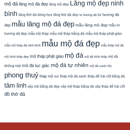
Lăng mộ đẹp ninh
mộ đá
lăng mộ đá đẹp
lăng mộ đẹp
bình
lăng thờ đá dòng họv
lư hương đá
lăng thờ đá đẹp
lư hương đá
mẫu lăng mộ đá đẹp
mẫu lăng mộ đẹp
đẹp
mẫu lư
mẫu mộ tháp bằng đá
mẫu mộ tháp phật giáo
hương đá đẹp
mẫu mộ tháp
mẫu mộ đá đẹp
mẫu mộ tháp đá ninh bình
mẫu tháp mộ đá
mộ đá
mộ tháp phật giáo
mộ đá
mộ hình tháp đẹp
mộ đá hình tháp
mộ đá tự nhiên
mộ đá lục giác
không mái
mộ đá xanh rêu
phong thuỷ
tháp mộ sư
tháp mộ đá xanh
tháp để hài cốt bằng đá
tâm linh
xây mộ bằng đá đẹp
xây tháp để hài cốt
xây mộ tháp bằng đá
đồ thờ đá