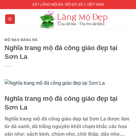
Skip
XÂY LĂNG MỘ ĐÁ, MỘ ĐÁ SỐ 1 VIỆT NAM
to
content
MỘ ĐẠO BẰNG ĐÁ
Nghĩa trang mộ đá công giáo đẹp tại
Sơn La
Nghĩa trang mộ đá công giáo đẹp tại
Sơn La
Nghĩa trang mộ đá công giáo đẹp tại Sơn La được làm
từ đá xanh, đá trắng nguyên khối chạm khắc các hoa
văn như: sách kinh, chùm nho, chữ thập, dây nho,…