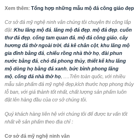
Xem thêm:
Tổng hợp những mẫu mộ đá công giáo đẹp
Cơ sở đá mỹ nghệ ninh vân chúng tôi chuyên thi công lắp
đặt :
Khu lăng mộ đá
,
lăng mộ đá đẹp
,
mộ đá đẹp
,
cuốn
thư đá đẹp
,
cổng tam quan đá
,
mộ đá công giáo
,
cây
hương đá thờ ngoài trời
,
đá kê chân cột
,
khu lăng mộ
gia đình bằng đá
,
chiếu rồng nhà thờ họ
,
đài phun
nước bằng đá
,
chó đá phong thủy
,
thiết kế khu lăng
mộ dòng họ bằng đá xanh
,
bức bình phong lăng
mộ
,
cổng đá nhà thờ họ
,
….Trên toàn quốc, với nhiều
mẫu sản phẩm đá mỹ nghệ đẹp,kích thước hợp phong thủy
lỗ ban, với giá thành tốt nhất, chất lượng sản phẩm luôn
đặt lên hàng đầu của cơ sở chúng tôi.
Quý khách hàng liên hệ với chúng tôi để được tư vấn tốt
nhất về sản phẩm theo địa chỉ :
Cơ sở đá mỹ nghệ ninh vân