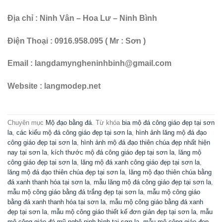
Địa chỉ : Ninh Vân – Hoa Lư – Ninh Bình
Điện Thoại : 0916.958.095 ( Mr : Sơn )
Email : langdamyngheninhbinh@gmail.com
Website : langmodep.net
Chuyên mục
Mộ đạo bằng đá
. Từ khóa
bia mộ đá công giáo đẹp tại sơn
la
,
các kiểu mộ đá công giáo đẹp tại sơn la
,
hình ảnh lăng mộ đá đạo
công giáo đẹp tại sơn la
,
hình ảnh mộ đá đạo thiên chúa đẹp nhất hiện
nay tại sơn la
,
kích thước mộ đá công giáo đẹp tại sơn la
,
lăng mộ
công giáo đẹp tại sơn la
,
lăng mộ đá xanh công giáo đẹp tại sơn la
,
lăng mộ đá đạo thiên chúa đẹp tại sơn la
,
lăng mộ đạo thiên chúa bằng
đá xanh thanh hóa tại sơn la
,
mẫu lăng mộ đá công giáo đẹp tại sơn la
,
mẫu mộ công giáo bằng đá trắng đẹp tại sơn la
,
mẫu mộ công giáo
bằng đá xanh thanh hóa tại sơn la
,
mẫu mộ công giáo bằng đá xanh
đẹp tại sơn la
,
mẫu mộ công giáo thiết kế đơn giản đẹp tại sơn la
,
mẫu
mộ công giáo đá mỹ nghệ ninh bình tại sơn la
,
mẫu mộ công giáo đẹp