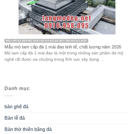
MẪU MỘ ĐÁ ĐẸP MỘ TAM CẤP ĐÁ MỘ ĐÁ MỘT MÁI MỘ ĐÁ ĐƠN
Mẫu mộ tam cấp đá 1 mái đao tinh tế, chất lượng năm 2026
Mộ tam cấp đá 1 mái đao là một trong những sản phẩm đá mỹ
nghệ rất được ưa chuộng trong lĩnh vực xây dựng ...
Danh mục
bàn ghế đá
Bàn lễ đá
Bàn thờ thiên bằng đá