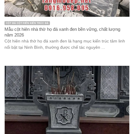
CỘT ĐÁ CỘT HIÊN KIẾN TRÚC ĐÁ
Mẫu cột hiên nhà thờ họ đá xanh đen bền vững, chất lượng
năm 2026
Cột hiên nhà thờ họ đá xanh đen là hạng mục kiến trúc tâm linh
nổi bật tại Ninh Bình, thường được chế tác nguyên ...