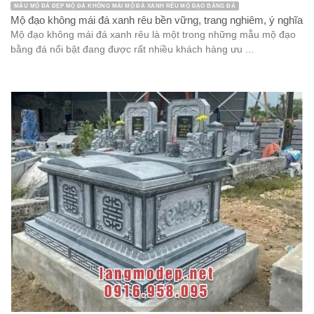
MẪU MỘ ĐÁ ĐẸP MỘ ĐÁ KHÔNG MÁI MỘ ĐÁ XANH RÊU MỘ ĐẠO BẰNG ĐÁ
Mộ đạo không mái đá xanh rêu bền vững, trang nghiêm, ý nghĩa
Mộ đạo không mái đá xanh rêu là một trong những mẫu mộ đạo
bằng đá nổi bật đang được rất nhiều khách hàng ưu ...