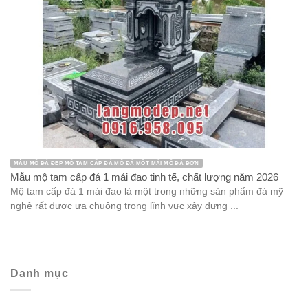
MẪU MỘ ĐÁ ĐẸP MỘ TAM CẤP ĐÁ MỘ ĐÁ MỘT MÁI MỘ ĐÁ ĐƠN
Mẫu mộ tam cấp đá 1 mái đao tinh tế, chất lượng năm 2026
Mộ tam cấp đá 1 mái đao là một trong những sản phẩm đá mỹ
nghệ rất được ưa chuộng trong lĩnh vực xây dựng ...
Danh mục