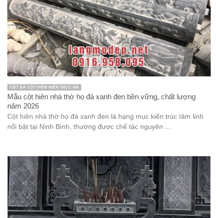
CỘT ĐÁ CỘT HIÊN KIẾN TRÚC ĐÁ
Mẫu cột hiên nhà thờ họ đá xanh đen bền vững, chất lượng
năm 2026
Cột hiên nhà thờ họ đá xanh đen là hạng mục kiến trúc tâm linh
nổi bật tại Ninh Bình, thường được chế tác nguyên ...