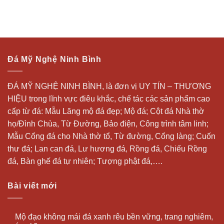
Đá Mỹ Nghệ Ninh Bình
ĐÁ MỸ NGHỆ NINH BÌNH, là đơn vị UY TÍN – THƯƠNG
HIỆU trong lĩnh vực điêu khắc, chế tác các sản phẩm cao
cấp từ đá: Mẫu
Lăng mộ đá
đẹp;
Mộ đá
; Cột đá Nhà thờ
họ/Đình Chùa, Từ Đường, Bảo điện, Công trình tâm linh;
Mẫu Cổng đá cho Nhà thờ tổ, Từ đường, Cổng làng; Cuốn
thư đá;
Lan can đá
, Lư hương đá, Rồng đá, Chiếu Rồng
đá, Bàn ghế đá tự nhiên; Tượng phật đá,….
Bài viết mới
Mộ đạo không mái đá xanh rêu bền vững, trang nghiêm,