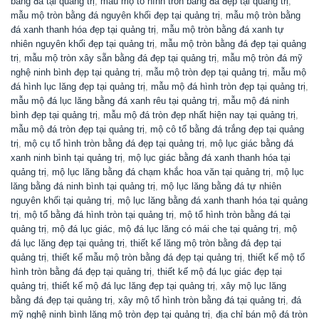
bằng đá tại quảng trị
,
mẫu mộ tổ hình tròn bằng đá đẹp tại quảng trị
,
mẫu mộ tròn bằng đá nguyên khối đẹp tại quảng trị
,
mẫu mộ tròn bằng
đá xanh thanh hóa đẹp tại quảng trị
,
mẫu mộ tròn bằng đá xanh tự
nhiên nguyên khối đẹp tại quảng trị
,
mẫu mộ tròn bằng đá đẹp tại quảng
trị
,
mẫu mộ tròn xây sẵn bằng đá đẹp tại quảng trị
,
mẫu mộ tròn đá mỹ
nghệ ninh bình đẹp tại quảng trị
,
mẫu mộ tròn đẹp tại quảng trị
,
mẫu mộ
đá hình lục lăng đẹp tại quảng trị
,
mẫu mộ đá hình tròn đẹp tại quảng trị
,
mẫu mộ đá lục lăng bằng đá xanh rêu tại quảng trị
,
mẫu mộ đá ninh
bình đẹp tại quảng trị
,
mẫu mộ đá tròn đẹp nhất hiện nay tại quảng trị
,
mẫu mộ đá tròn đẹp tại quảng trị
,
mộ cô tổ bằng đá trắng đẹp tại quảng
trị
,
mộ cụ tổ hình tròn bằng đá đẹp tại quảng trị
,
mộ lục giác bằng đá
xanh ninh bình tại quảng trị
,
mộ lục giác bằng đá xanh thanh hóa tại
quảng trị
,
mộ lục lăng bằng đá chạm khắc hoa văn tại quảng trị
,
mộ lục
lăng bằng đá ninh bình tại quảng trị
,
mộ lục lăng bằng đá tự nhiên
nguyên khối tại quảng trị
,
mộ lục lăng bằng đá xanh thanh hóa tại quảng
trị
,
mộ tổ bằng đá hình tròn tại quảng trị
,
mộ tổ hình tròn bằng đá tại
quảng trị
,
mộ đá lục giác
,
mộ đá lục lăng có mái che tại quảng trị
,
mộ
đá lục lăng đẹp tại quảng trị
,
thiết kế lăng mộ tròn bằng đá đẹp tại
quảng trị
,
thiết kế mẫu mộ tròn bằng đá đẹp tại quảng trị
,
thiết kế mộ tổ
hình tròn bằng đá đẹp tại quảng trị
,
thiết kế mộ đá lục giác đẹp tại
quảng trị
,
thiết kế mộ đá lục lăng đẹp tại quảng trị
,
xây mộ lục lăng
bằng đá đẹp tại quảng trị
,
xây mộ tổ hình tròn bằng đá tại quảng trị
,
đá
mỹ nghệ ninh bình lăng mộ tròn đẹp tại quảng trị
,
địa chỉ bán mộ đá tròn