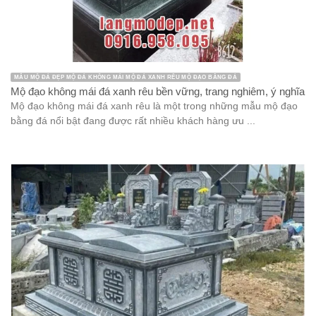
MẪU MỘ ĐÁ ĐẸP MỘ ĐÁ KHÔNG MÁI MỘ ĐÁ XANH RÊU MỘ ĐẠO BẰNG ĐÁ
Mộ đạo không mái đá xanh rêu bền vững, trang nghiêm, ý nghĩa
Mộ đạo không mái đá xanh rêu là một trong những mẫu mộ đạo
bằng đá nổi bật đang được rất nhiều khách hàng ưu ...