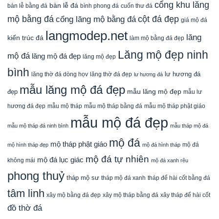
cổng khu lăng
bàn lễ đá
cuốn thư đá
bàn lễ bằng đá
bình phong đá
mộ bằng đá
cột đá đẹp
cổng lăng mộ bằng đá
giá mộ đá
langmodep.net
lăng
kiến trúc đá
làm mộ bằng đá đẹp
Lăng mộ đẹp ninh
mộ đá
lăng mộ đá đẹp
lăng mộ đẹp
bình
lăng thờ đá dòng họv
lư hương đá
lăng thờ đá đẹp
lư hương đá
mẫu lăng mộ đá đẹp
mẫu lăng mộ đẹp
đẹp
mẫu lư
mẫu mộ tháp bằng đá
mẫu mộ tháp phật giáo
hương đá đẹp
mẫu mộ tháp
mẫu mộ đá đẹp
mẫu mộ tháp đá ninh bình
mẫu tháp mộ đá
mộ đá
mộ tháp phật giáo
mộ đá
mộ hình tháp đẹp
mộ đá hình tháp
mộ đá tự nhiên
mộ đá lục giác
không mái
mộ đá xanh rêu
phong thuỷ
tháp mộ sư
tháp mộ đá xanh
tháp để hài cốt bằng đá
tâm linh
xây mộ bằng đá đẹp
xây tháp để hài cốt
xây mộ tháp bằng đá
đồ thờ đá