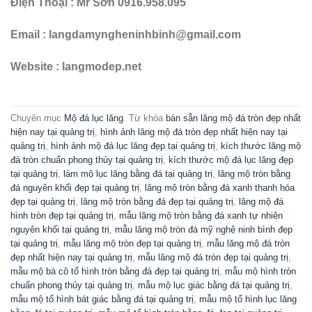
Điện Thoại : Mr Sơn 0916.958.095
Email : langdamyngheninhbinh@gmail.com
Website : langmodep.net
Chuyên mục
Mộ đá lục lăng
. Từ khóa
bán sẵn lăng mộ đá tròn đẹp nhất
hiện nay tại quảng trị
,
hình ảnh lăng mộ đá tròn đẹp nhất hiện nay tại
quảng trị
,
hình ảnh mộ đá lục lăng đẹp tại quảng trị
,
kích thước lăng mộ
đá tròn chuẩn phong thủy tại quảng trị
,
kích thước mộ đá lục lăng đẹp
tại quảng trị
,
làm mộ lục lăng bằng đá tại quảng trị
,
lăng mộ tròn bằng
đá nguyên khối đẹp tại quảng trị
,
lăng mộ tròn bằng đá xanh thanh hóa
đẹp tại quảng trị
,
lăng mộ tròn bằng đá đẹp tại quảng trị
,
lăng mộ đá
hình tròn đẹp tại quảng trị
,
mẫu lăng mộ tròn bằng đá xanh tự nhiên
nguyên khối tại quảng trị
,
mẫu lăng mộ tròn đá mỹ nghệ ninh bình đẹp
tại quảng trị
,
mẫu lăng mộ tròn đẹp tại quảng trị
,
mẫu lăng mộ đá tròn
đẹp nhất hiện nay tại quảng trị
,
mẫu lăng mộ đá tròn đẹp tại quảng trị
,
mẫu mộ bà cô tổ hình tròn bằng đá đẹp tại quảng trị
,
mẫu mộ hình tròn
chuẩn phong thủy tại quảng trị
,
mẫu mộ lục giác bằng đá tại quảng trị
,
mẫu mộ tổ hình bát giác bằng đá tại quảng trị
,
mẫu mộ tổ hình lục lăng