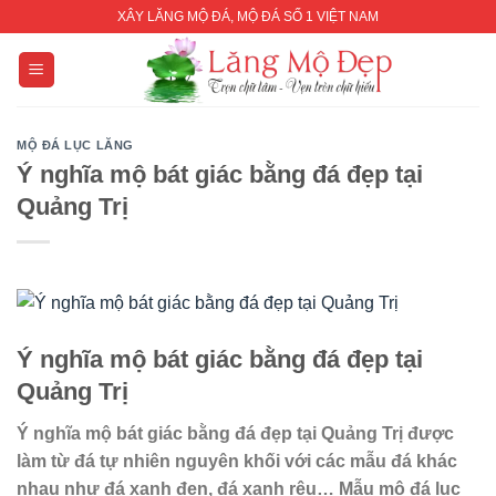
Skip
XÂY LĂNG MỘ ĐÁ, MỘ ĐÁ SỐ 1 VIỆT NAM
to
content
MỘ ĐÁ LỤC LĂNG
Ý nghĩa mộ bát giác bằng đá đẹp tại
Quảng Trị
Ý
nghĩa
mộ bát giác
bằng đá đẹp tại
Quảng Trị
Ý
nghĩa
mộ bát giác
bằng đá đẹp tại Quảng Trị đ
ược
làm từ đá tự nhiên nguyên khối với các mẫu đá khác
nhau như đá xanh đen, đá xanh rêu… Mẫu mộ đá lục