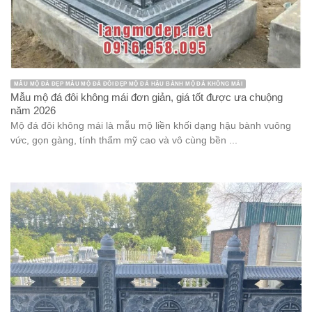
MẪU MỘ ĐÁ ĐẸP MẪU MỘ ĐÁ ĐÔI ĐẸP MỘ ĐÁ HẬU BÀNH MỘ ĐÁ KHÔNG MÁI
Mẫu mộ đá đôi không mái đơn giản, giá tốt được ưa chuộng
năm 2026
Mộ đá đôi không mái là mẫu mộ liền khối dạng hậu bành vuông
vức, gọn gàng, tính thẩm mỹ cao và vô cùng bền ...