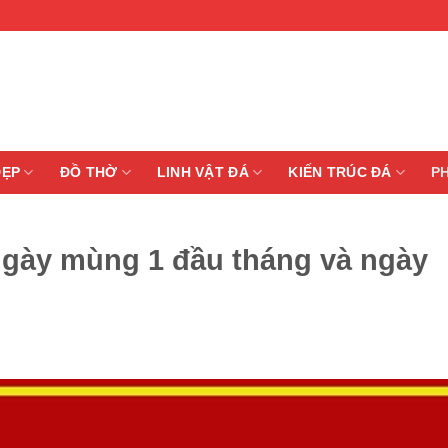
ĐẸP
ĐỒ THỜ
LINH VẬT ĐÁ
KIẾN TRÚC ĐÁ
P
ngày mùng 1 đầu tháng và ngày