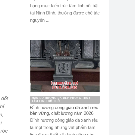
hạng mục kiến trúc tâm linh nổi bật
tại Ninh Bình, thường được chế tác
nguyên ...
 đốt
MẪU LƯ HƯƠNG ĐÁ ĐẸP PHONG THỦY
TÂM LINH ĐỒ THỜ
hí
Đỉnh hương công giáo đá xanh rêu
bền vững, chất lượng năm 2026
n,
Đỉnh hương công giáo đá xanh rêu
ị
là một trong những vật phẩm tâm
rước
linh được thiết kế dành riêng cho