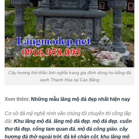
Cây hương thờ thần linh nghĩa trang gia đình dòng họ bằng đá
xanh Thanh Hóa tại Cao Bằng
Xem thêm:
Những mẫu lăng mộ đá đẹp nhất hiện nay
Cơ sở đá mỹ nghệ ninh vân chúng tôi chuyên thi công lắp
đặt :
Khu lăng mộ đá
,
lăng mộ đá đẹp
,
mộ đá đẹp
,
cuốn
thư đá đẹp
,
cổng tam quan đá
,
mộ đá công giáo
,
cây
hương đá thờ ngoài trời
,
đá kê chân cột
,
khu lăng mộ