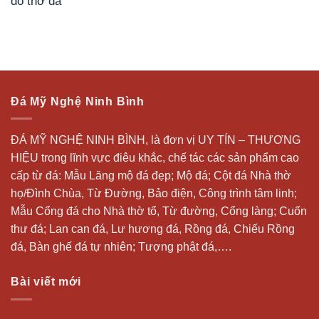
đồ thờ đá
Đá Mỹ Nghệ Ninh Bình
ĐÁ MỸ NGHỆ NINH BÌNH, là đơn vị UY TÍN – THƯƠNG
HIỆU trong lĩnh vực điêu khắc, chế tác các sản phẩm cao
cấp từ đá: Mẫu
Lăng mộ đá
đẹp;
Mộ đá
; Cột đá Nhà thờ
họ/Đình Chùa, Từ Đường, Bảo điện, Công trình tâm linh;
Mẫu Cổng đá cho Nhà thờ tổ, Từ đường, Cổng làng; Cuốn
thư đá;
Lan can đá
, Lư hương đá, Rồng đá, Chiếu Rồng
đá, Bàn ghế đá tự nhiên; Tượng phật đá,….
Bài viết mới