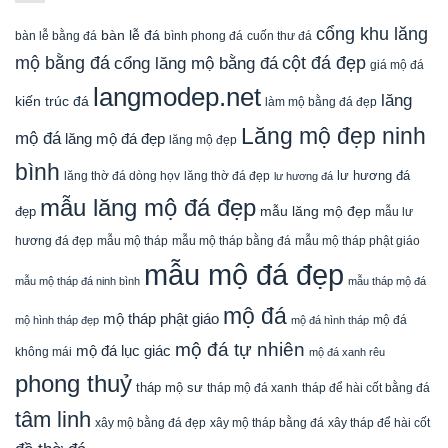
cổng khu lăng
bàn lễ đá
cuốn thư đá
bàn lễ bằng đá
bình phong đá
mộ bằng đá
cột đá đẹp
cổng lăng mộ bằng đá
giá mộ đá
langmodep.net
lăng
kiến trúc đá
làm mộ bằng đá đẹp
Lăng mộ đẹp ninh
mộ đá
lăng mộ đá đẹp
lăng mộ đẹp
bình
lăng thờ đá dòng họv
lư hương đá
lăng thờ đá đẹp
lư hương đá
mẫu lăng mộ đá đẹp
mẫu lăng mộ đẹp
đẹp
mẫu lư
mẫu mộ tháp bằng đá
mẫu mộ tháp phật giáo
hương đá đẹp
mẫu mộ tháp
mẫu mộ đá đẹp
mẫu mộ tháp đá ninh bình
mẫu tháp mộ đá
mộ đá
mộ tháp phật giáo
mộ đá
mộ hình tháp đẹp
mộ đá hình tháp
mộ đá tự nhiên
mộ đá lục giác
không mái
mộ đá xanh rêu
phong thuỷ
tháp mộ sư
tháp mộ đá xanh
tháp để hài cốt bằng đá
tâm linh
xây mộ bằng đá đẹp
xây tháp để hài cốt
xây mộ tháp bằng đá