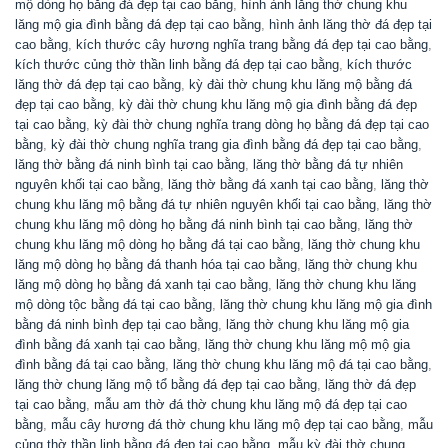
mộ dòng họ bằng đá đẹp tại cao bằng
,
hình ảnh lăng thờ chung khu
lăng mộ gia đình bằng đá đẹp tại cao bằng
,
hình ảnh lăng thờ đá đẹp tại
cao bằng
,
kích thước cây hương nghĩa trang bằng đá đẹp tại cao bằng
,
kích thước củng thờ thần linh bằng đá đẹp tại cao bằng
,
kích thước
lăng thờ đá đẹp tại cao bằng
,
kỳ đài thờ chung khu lăng mộ bằng đá
đẹp tại cao bằng
,
kỳ đài thờ chung khu lăng mộ gia đình bằng đá đẹp
tại cao bằng
,
kỳ đài thờ chung nghĩa trang dòng họ bằng đá đẹp tại cao
bằng
,
kỳ đài thờ chung nghĩa trang gia đình bằng đá đẹp tại cao bằng
,
lăng thờ bằng đá ninh bình tại cao bằng
,
lăng thờ bằng đá tự nhiên
nguyên khối tại cao bằng
,
lăng thờ bằng đá xanh tại cao bằng
,
lăng thờ
chung khu lăng mộ bằng đá tự nhiên nguyên khối tại cao bằng
,
lăng thờ
chung khu lăng mộ dòng họ bằng đá ninh bình tại cao bằng
,
lăng thờ
chung khu lăng mộ dòng họ bằng đá tại cao bằng
,
lăng thờ chung khu
lăng mộ dòng họ bằng đá thanh hóa tại cao bằng
,
lăng thờ chung khu
lăng mộ dòng họ bằng đá xanh tại cao bằng
,
lăng thờ chung khu lăng
mộ dòng tộc bằng đá tại cao bằng
,
lăng thờ chung khu lăng mộ gia đình
bằng đá ninh bình đẹp tại cao bằng
,
lăng thờ chung khu lăng mộ gia
đình bằng đá xanh tại cao bằng
,
lăng thờ chung khu lăng mộ mộ gia
đình bằng đá tại cao bằng
,
lăng thờ chung khu lăng mộ đá tại cao bằng
,
lăng thờ chung lăng mộ tổ bằng đá đẹp tại cao bằng
,
lăng thờ đá đẹp
tại cao bằng
,
mẫu am thờ đá thờ chung khu lăng mộ đá đẹp tại cao
bằng
,
mẫu cây hương đá thờ chung khu lăng mộ đẹp tại cao bằng
,
mẫu
củng thờ thần linh bằng đá đẹp tại cao bằng
,
mẫu kỳ đài thờ chung