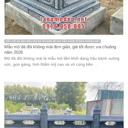
MẪU MỘ ĐÁ ĐẸP MẪU MỘ ĐÁ ĐÔI ĐẸP MỘ ĐÁ HẬU BÀNH MỘ ĐÁ KHÔNG MÁI
Mẫu mộ đá đôi không mái đơn giản, giá tốt được ưa chuộng
năm 2026
Mộ đá đôi không mái là mẫu mộ liền khối dạng hậu bành vuông
vức, gọn gàng, tính thẩm mỹ cao và vô cùng bền ...