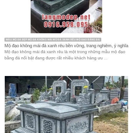
MẪU MỘ ĐÁ ĐẸP MỘ ĐÁ KHÔNG MÁI MỘ ĐÁ XANH RÊU MỘ ĐẠO BẰNG ĐÁ
Mộ đạo không mái đá xanh rêu bền vững, trang nghiêm, ý nghĩa
Mộ đạo không mái đá xanh rêu là một trong những mẫu mộ đạo
bằng đá nổi bật đang được rất nhiều khách hàng ưu ...