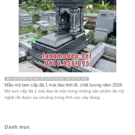
MẪU MỘ ĐÁ ĐẸP MỘ TAM CẤP ĐÁ MỘ ĐÁ MỘT MÁI MỘ ĐÁ ĐƠN
Mẫu mộ tam cấp đá 1 mái đao tinh tế, chất lượng năm 2026
Mộ tam cấp đá 1 mái đao là một trong những sản phẩm đá mỹ
nghệ rất được ưa chuộng trong lĩnh vực xây dựng ...
Danh mục