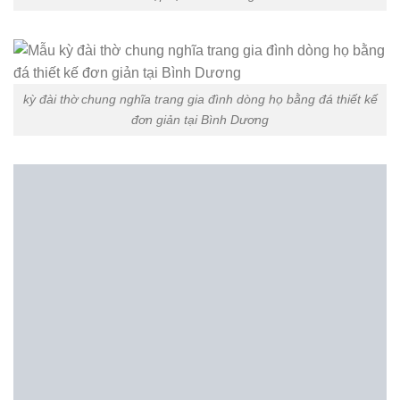
Cơ sở đá mỹ nghệ ninh vân chúng tôi chuyên thi công lắp
đặt :
Khu lăng mộ đá
,
lăng mộ đá đẹp
,
mộ đá đẹp
,
cuốn
thư đá đẹp
,
cổng tam quan đá
,
mộ đá công giáo
,
cây
hương đá thờ ngoài trời
,
đá kê chân cột
,
khu lăng mộ
gia đình bằng đá
,
chiếu rồng nhà thờ họ
,
đài phun
nước bằng đá
,
chó đá phong thủy
,
thiết kế khu lăng
mộ dòng họ bằng đá xanh
,
bức bình phong lăng
mộ
,
cổng đá nhà thờ họ
,
….Trên toàn quốc, với nhiều
mẫu sản phẩm đá mỹ nghệ đẹp,kích thước hợp phong thủy
lỗ ban, với giá thành tốt nhất, chất lượng sản phẩm luôn
đặt lên hàng đầu của cơ sở chúng tôi.
Quý khách hàng liên hệ với chúng tôi để được tư vấn tốt
nhất về sản phẩm theo địa chỉ :
Cơ sở đá mỹ nghệ ninh vân
Địa chỉ : Ninh Vân – Hoa Lư – Ninh Bình