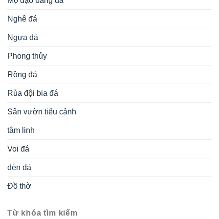
mộ đá
mộ tháp phật giáo
mộ đá
mộ hình tháp đẹp
mộ đá hình tháp
mộ đá tự nhiên
mộ đá lục giác
không mái
mộ đá xanh rêu
phong thuỷ
tháp mộ sư
tháp mộ đá xanh
tháp để hài cốt bằng đá
tâm linh
xây mộ bằng đá đẹp
xây tháp để hài cốt
xây mộ tháp bằng đá
đồ thờ đá
Đá Mỹ Nghệ Ninh Bình
ĐÁ MỸ NGHỆ NINH BÌNH, là đơn vị UY TÍN – THƯƠNG
HIỆU trong lĩnh vực điêu khắc, chế tác các sản phẩm cao
cấp từ đá: Mẫu
Lăng mộ đá
đẹp;
Mộ đá
; Cột đá Nhà thờ
họ/Đình Chùa, Từ Đường, Bảo điện, Công trình tâm linh;