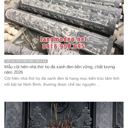
tâm linh được thiết kế dành riêng cho những người theo đạo ...
MẪU MỘ ĐÁ ĐẸP MỘ TAM CẤP ĐÁ MỘ ĐÁ MỘT MÁI MỘ ĐÁ ĐƠN
Mẫu mộ tam cấp đá 1 mái đao tinh tế, chất lượng năm 2026