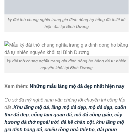
Điện Thoại : 0916.958.095 ( Mr : Sơn )
Email : langdamyngheninhbinh@gmail.com
Website : langmodep.net
Chuyên mục
Mẫu lăng thờ chung
. Từ khóa
am thờ chung khu lăng mộ
gia đình bằng đá tại bình dương
,
am thờ thần linh khu lăng mộ bằng đá
đẹp tại bình dương
,
am thờ thần linh nghĩa trang gia đình đẹp bằng đá
tại bình dương
,
am thờ thờ chung nghĩa trang gia đình bằng đá đẹp tại
bình dương
,
cây hương thờ chung bằng đá đẹp tại bình dương
,
cây
hương thờ chung khu lăng mộ dòng họ bằng đá tại bình dương
,
cây
hương thờ chung lăng mộ gia đình bằng đá tại bình dương
,
cây hương
thờ chung nghĩa trang gia đình bằng đá tại bình dương
,
cây hương thờ
thần linh nghĩa trang bằng đá đẹp tại bình dương
,
cây hương đá thờ
chung khu lăng mộ dòng tộc đẹp tại bình dương
,
cây hương đá thờ
chung nghĩa trang dòng họ đẹp tại bình dương
,
củng thờ chung khu
lăng mộ gia đình bằng đá đẹp tại bình dương
,
củng thờ chung nghĩa
trang gia đình bằng đá đẹp tại bình dương
,
củng thờ khu lăng mộ dòng