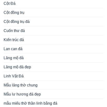
Mộ tháp đá
mộ tổ bằng đá
mộ đá an táng 1 lần
Mộ đá ba mái
Mộ đá hai mái
Mộ đá hậu bành
Mộ đá hình bát giác
Mộ đá hoa cương
Mộ đá không mái
Mộ đá liền kề
Mộ đá lục lăng
Mộ đá mái vòm