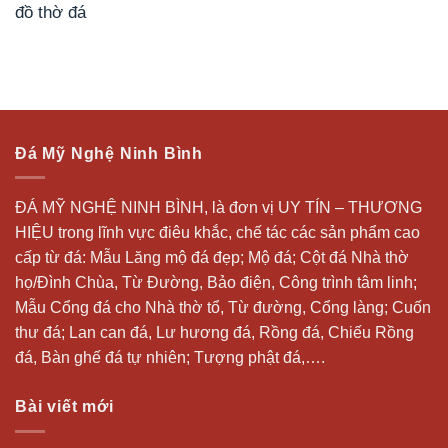
Liên hệ ngay với chúng tôi
LĂNG MỘ ĐẸP
Đá Mỹ Nghệ Ninh Bình
Địa chỉ:
Làng nghề đá Ninh Vân, Hoa Lư, Ninh Bình
Điện thoại/Zalo:
0916.958.095
Website:
https://langmodep.net
Rất hân hạnh được tư vấn, miễn phí cho quý khách hàng!
Thiết kế website Ninh Bình
NBpage.Com
Copyright 2026 ©
LĂNG MỘ ĐẸP - Tròn chữ Tâm, Vẹn tròn
chữ Hiếu!