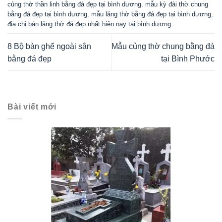
MẪU MỘ ĐÁ ĐẸP MẪU MỘ ĐÁ ĐÔI ĐẸP MỘ ĐÁ HẬU BÀNH MỘ ĐÁ KHÔNG MÁI
Mẫu mộ đá đôi không mái đơn giản, giá tốt được ưa chuộng
năm 2026
Mộ đá đôi không mái là mẫu mộ liền khối dạng hậu bành vuông
vức, gọn gàng, tính thẩm mỹ cao và vô cùng bền ...