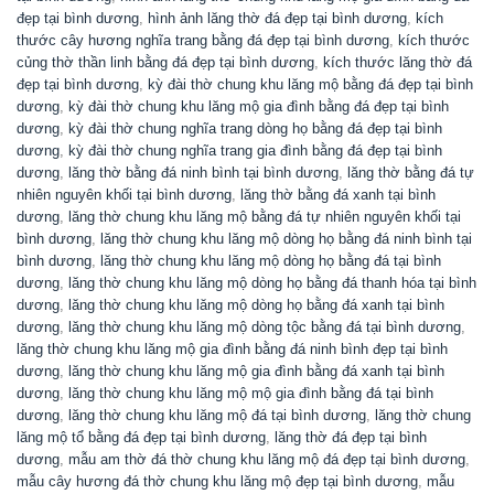
MẪU MỘ ĐÁ ĐẸP MỘ ĐÁ KHÔNG MÁI MỘ ĐÁ XANH RÊU MỘ ĐẠO BẰNG ĐÁ
Mộ đạo không mái đá xanh rêu bền vững, trang nghiêm, ý nghĩa
Mộ đạo không mái đá xanh rêu là một trong những mẫu mộ đạo
bằng đá nổi bật đang được rất nhiều khách hàng ưu ...