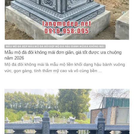
CỘT ĐÁ CỘT HIÊN KIẾN TRÚC ĐÁ
Mẫu cột hiên nhà thờ họ đá xanh đen bền vững, chất lượng
năm 2026
Cột hiên nhà thờ họ đá xanh đen là hạng mục kiến trúc tâm linh
nổi bật tại Ninh Bình, thường được chế tác nguyên ...