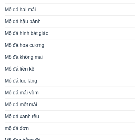
đèn đá
Đồ thờ
Từ khóa tìm kiếm
cổng khu lăng
bàn lễ đá
cuốn thư đá
bàn lễ bằng đá
bình phong đá
mộ bằng đá
cột đá đẹp
cổng lăng mộ bằng đá
giá mộ đá
langmodep.net
lăng
kiến trúc đá
làm mộ bằng đá đẹp
Lăng mộ đẹp ninh
mộ đá
lăng mộ đá đẹp
lăng mộ đẹp
bình
lăng thờ đá dòng họv
lư hương đá
lăng thờ đá đẹp
lư hương đá
mẫu lăng mộ đá đẹp
mẫu lăng mộ đẹp
đẹp
mẫu lư
mẫu mộ tháp bằng đá
mẫu mộ tháp phật giáo
hương đá đẹp
mẫu mộ tháp
mẫu mộ đá đẹp
mẫu mộ tháp đá ninh bình
mẫu tháp mộ đá