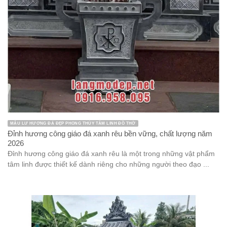
Mộ tam cấp đá 1 mái đao là một trong những sản phẩm đá mỹ
nghệ rất được ưa chuộng trong lĩnh vực xây dựng ...
Danh mục
bàn ghế đá
Bàn lễ đá
Bàn thờ thiên bằng đá
bia đá
Chân tảng đá
Chiếu Rồng đá
Chó đá