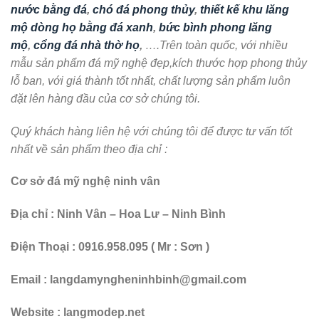
họ bằng đá đẹp tại bình dương
,
củng thờ nghĩa trang dòng họ bằng đá
đẹp tại bình dương
,
giá bán lăng thờ chung khu lăng mộ gia đình bằng
đá tại bình dương
,
giá bán lăng thờ đá đẹp tại bình dương
,
hình ảnh
cây hương thờ chung bằng đá đẹp tại bình dương
,
hình ảnh củng thờ
chung bằng đá đẹp tại bình dương
,
hình ảnh kỳ đài bằng đá đẹp tại
bình dương
,
hình ảnh lăng thờ chung khu lăng mộ dòng họ bằng đá đẹp
tại bình dương
,
hình ảnh lăng thờ chung khu lăng mộ gia đình bằng đá
đẹp tại bình dương
,
hình ảnh lăng thờ đá đẹp tại bình dương
,
kích
thước cây hương nghĩa trang bằng đá đẹp tại bình dương
,
kích thước
củng thờ thần linh bằng đá đẹp tại bình dương
,
kích thước lăng thờ đá
đẹp tại bình dương
,
kỳ đài thờ chung khu lăng mộ bằng đá đẹp tại bình
dương
,
kỳ đài thờ chung khu lăng mộ gia đình bằng đá đẹp tại bình
dương
,
kỳ đài thờ chung nghĩa trang dòng họ bằng đá đẹp tại bình
dương
,
kỳ đài thờ chung nghĩa trang gia đình bằng đá đẹp tại bình
dương
,
lăng thờ bằng đá ninh bình tại bình dương
,
lăng thờ bằng đá tự
nhiên nguyên khối tại bình dương
,
lăng thờ bằng đá xanh tại bình
dương
,
lăng thờ chung khu lăng mộ bằng đá tự nhiên nguyên khối tại
bình dương
,
lăng thờ chung khu lăng mộ dòng họ bằng đá ninh bình tại
bình dương
,
lăng thờ chung khu lăng mộ dòng họ bằng đá tại bình
dương
,
lăng thờ chung khu lăng mộ dòng họ bằng đá thanh hóa tại bình
dương
,
lăng thờ chung khu lăng mộ dòng họ bằng đá xanh tại bình
dương
,
lăng thờ chung khu lăng mộ dòng tộc bằng đá tại bình dương
,