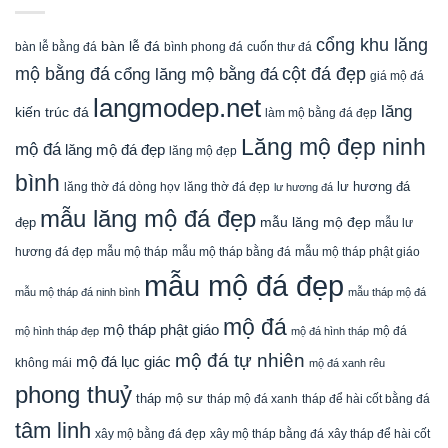
Mẫu Cổng đá cho Nhà thờ tổ, Từ đường, Cổng làng; Cuốn
thư đá;
Lan can đá
, Lư hương đá, Rồng đá, Chiếu Rồng
đá, Bàn ghế đá tự nhiên; Tượng phật đá,….
Bài viết mới
Mộ đạo không mái đá xanh rêu bền vững, trang nghiêm,
ý nghĩa
Mẫu mộ đá đôi không mái đơn giản, giá tốt được ưa
chuộng năm 2026
Mẫu lan can đá xanh tinh tế, sang trọng, bền vững, nổi
bật năm 2026
Mẫu cột hiên nhà thờ họ đá xanh đen bền vững, chất
lượng năm 2026
Đỉnh hương công giáo đá xanh rêu bền vững, chất
lượng năm 2026