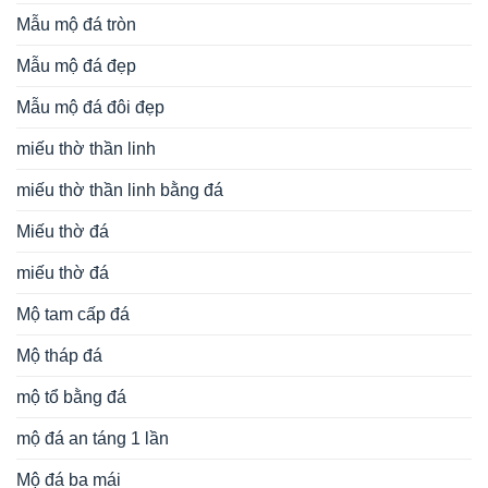
Mộ đá một mái
Mộ đá xanh rêu
mộ đá đơn
Mộ đạo bằng đá
Nghê đá
Ngựa đá
Phong thủy
Rồng đá
Rùa đội bia đá
Sân vườn tiểu cảnh
tâm linh
Voi đá