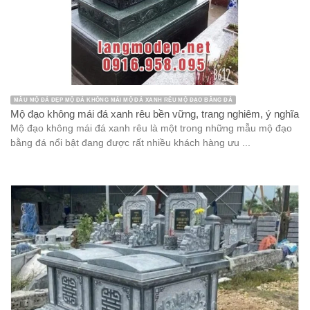
KIẾN TRÚC ĐÁ LAN CAN ĐÁ
Mẫu lan can đá xanh tinh tế, sang trọng, bền vững, nổi bật năm
2026
Lan can đá xanh là một trong những mẫu lan can đá nổi bật và
rất được ưa chuộng nhờ độ bền vượt trội, tính ...