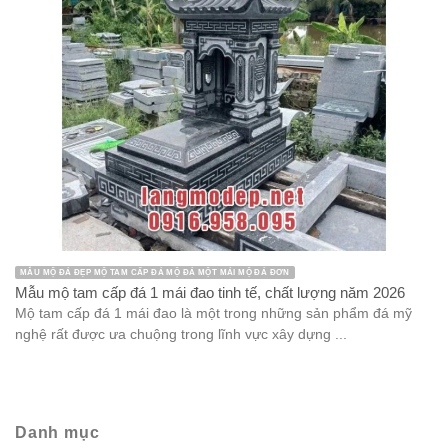
Chưa được phân loại
Công trình
Cổng đá
Cột hiên
Cột Đá
Cột đồng trụ
Cột đồng trụ đá
Cuốn thư đá
Kiến trúc đá
Lan can đá
Lăng mộ đá
Lăng mộ đá đẹp