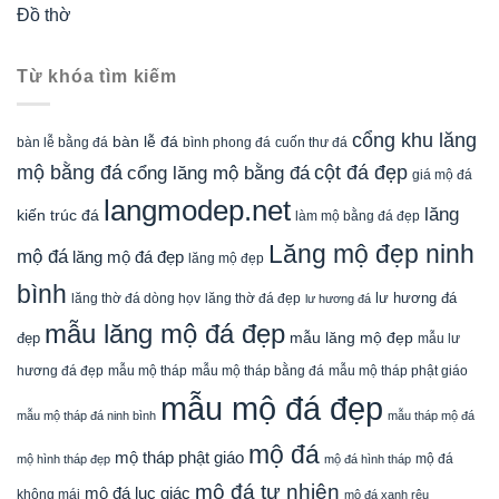
Đồ thờ
Từ khóa tìm kiếm
cổng khu lăng
bàn lễ đá
cuốn thư đá
bàn lễ bằng đá
bình phong đá
mộ bằng đá
cột đá đẹp
cổng lăng mộ bằng đá
giá mộ đá
langmodep.net
lăng
kiến trúc đá
làm mộ bằng đá đẹp
Lăng mộ đẹp ninh
mộ đá
lăng mộ đá đẹp
lăng mộ đẹp
bình
lăng thờ đá dòng họv
lư hương đá
lăng thờ đá đẹp
lư hương đá
mẫu lăng mộ đá đẹp
mẫu lăng mộ đẹp
đẹp
mẫu lư
mẫu mộ tháp bằng đá
mẫu mộ tháp phật giáo
hương đá đẹp
mẫu mộ tháp
mẫu mộ đá đẹp
mẫu mộ tháp đá ninh bình
mẫu tháp mộ đá
mộ đá
mộ tháp phật giáo
mộ đá
mộ hình tháp đẹp
mộ đá hình tháp
mộ đá tự nhiên
mộ đá lục giác
không mái
mộ đá xanh rêu