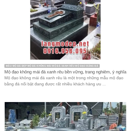
MẪU MỘ ĐÁ ĐẸP MỘ ĐÁ KHÔNG MÁI MỘ ĐÁ XANH RÊU MỘ ĐẠO BẰNG ĐÁ
Mộ đạo không mái đá xanh rêu bền vững, trang nghiêm, ý nghĩa
Mộ đạo không mái đá xanh rêu là một trong những mẫu mộ đạo
bằng đá nổi bật đang được rất nhiều khách hàng ưu ...