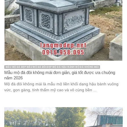
MẪU MỘ ĐÁ ĐẸP MẪU MỘ ĐÁ ĐÔI ĐẸP MỘ ĐÁ HẬU BÀNH MỘ ĐÁ KHÔNG MÁI
Mẫu mộ đá đôi không mái đơn giản, giá tốt được ưa chuộng
năm 2026
Mộ đá đôi không mái là mẫu mộ liền khối dạng hậu bành vuông
vức, gọn gàng, tính thẩm mỹ cao và vô cùng bền ...