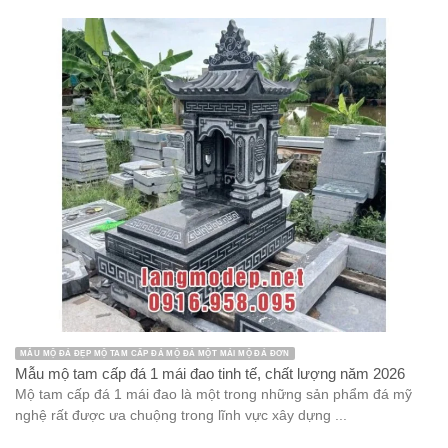
MẪU MỘ ĐÁ ĐẸP MỘ TAM CẤP ĐÁ MỘ ĐÁ MỘT MÁI MỘ ĐÁ ĐƠN
Mẫu mộ tam cấp đá 1 mái đao tinh tế, chất lượng năm 2026
Mộ tam cấp đá 1 mái đao là một trong những sản phẩm đá mỹ
nghệ rất được ưa chuộng trong lĩnh vực xây dựng ...