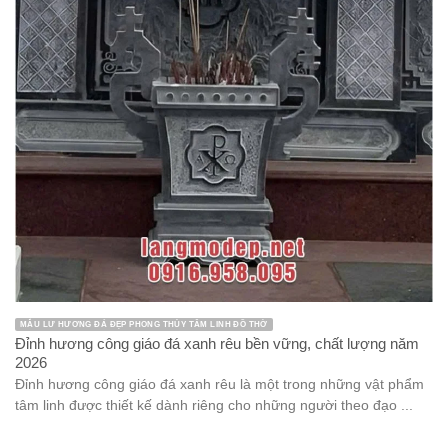
MẪU LƯ HƯƠNG ĐÁ ĐẸP PHONG THỦY TÂM LINH ĐỒ THỜ
Đỉnh hương công giáo đá xanh rêu bền vững, chất lượng năm
2026
Đỉnh hương công giáo đá xanh rêu là một trong những vật phẩm
tâm linh được thiết kế dành riêng cho những người theo đạo ...