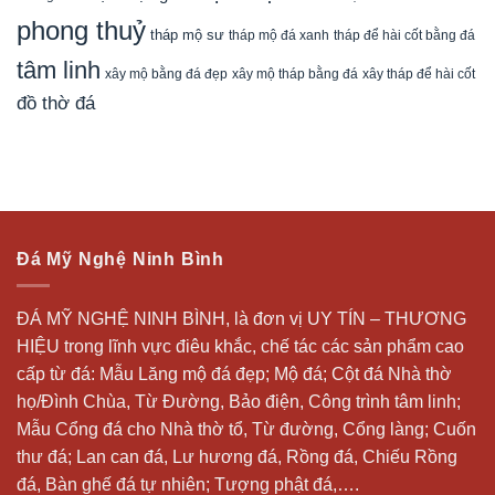
phong thuỷ
tháp mộ sư
tháp mộ đá xanh
tháp để hài cốt bằng đá
tâm linh
xây mộ bằng đá đẹp
xây tháp để hài cốt
xây mộ tháp bằng đá
đồ thờ đá
Đá Mỹ Nghệ Ninh Bình
ĐÁ MỸ NGHỆ NINH BÌNH, là đơn vị UY TÍN – THƯƠNG
HIỆU trong lĩnh vực điêu khắc, chế tác các sản phẩm cao
cấp từ đá: Mẫu
Lăng mộ đá
đẹp;
Mộ đá
; Cột đá Nhà thờ
họ/Đình Chùa, Từ Đường, Bảo điện, Công trình tâm linh;
Mẫu Cổng đá cho Nhà thờ tổ, Từ đường, Cổng làng; Cuốn
thư đá;
Lan can đá
, Lư hương đá, Rồng đá, Chiếu Rồng
đá, Bàn ghế đá tự nhiên; Tượng phật đá,….