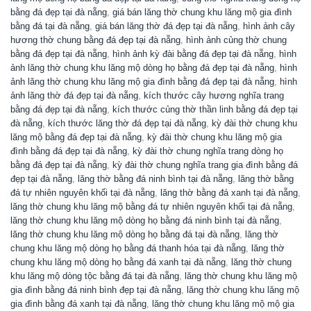
bằng đá đẹp tại đà nẵng
,
giá bán lăng thờ chung khu lăng mộ gia đình
bằng đá tại đà nẵng
,
giá bán lăng thờ đá đẹp tại đà nẵng
,
hình ảnh cây
hương thờ chung bằng đá đẹp tại đà nẵng
,
hình ảnh củng thờ chung
bằng đá đẹp tại đà nẵng
,
hình ảnh kỳ đài bằng đá đẹp tại đà nẵng
,
hình
ảnh lăng thờ chung khu lăng mộ dòng họ bằng đá đẹp tại đà nẵng
,
hình
ảnh lăng thờ chung khu lăng mộ gia đình bằng đá đẹp tại đà nẵng
,
hình
ảnh lăng thờ đá đẹp tại đà nẵng
,
kích thước cây hương nghĩa trang
bằng đá đẹp tại đà nẵng
,
kích thước củng thờ thần linh bằng đá đẹp tại
đà nẵng
,
kích thước lăng thờ đá đẹp tại đà nẵng
,
kỳ đài thờ chung khu
lăng mộ bằng đá đẹp tại đà nẵng
,
kỳ đài thờ chung khu lăng mộ gia
đình bằng đá đẹp tại đà nẵng
,
kỳ đài thờ chung nghĩa trang dòng họ
bằng đá đẹp tại đà nẵng
,
kỳ đài thờ chung nghĩa trang gia đình bằng đá
đẹp tại đà nẵng
,
lăng thờ bằng đá ninh bình tại đà nẵng
,
lăng thờ bằng
đá tự nhiên nguyên khối tại đà nẵng
,
lăng thờ bằng đá xanh tại đà nẵng
,
lăng thờ chung khu lăng mộ bằng đá tự nhiên nguyên khối tại đà nẵng
,
lăng thờ chung khu lăng mộ dòng họ bằng đá ninh bình tại đà nẵng
,
lăng thờ chung khu lăng mộ dòng họ bằng đá tại đà nẵng
,
lăng thờ
chung khu lăng mộ dòng họ bằng đá thanh hóa tại đà nẵng
,
lăng thờ
chung khu lăng mộ dòng họ bằng đá xanh tại đà nẵng
,
lăng thờ chung
khu lăng mộ dòng tộc bằng đá tại đà nẵng
,
lăng thờ chung khu lăng mộ
gia đình bằng đá ninh bình đẹp tại đà nẵng
,
lăng thờ chung khu lăng mộ
gia đình bằng đá xanh tại đà nẵng
,
lăng thờ chung khu lăng mộ mộ gia