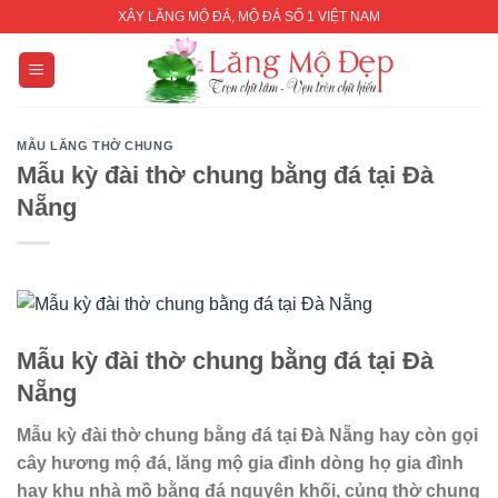
Skip
XÂY LĂNG MỘ ĐÁ, MỘ ĐÁ SỐ 1 VIỆT NAM
to
content
MẪU LĂNG THỜ CHUNG
Mẫu kỳ đài thờ chung bằng đá tại Đà
Nẵng
Mẫu kỳ đài thờ chung bằng đá tại Đà
Nẵng
Mẫ
u kỳ đài
thờ chung
bằng đá tại Đà Nẵng
hay còn gọi
cây hương
mộ đá, lăng mộ gia đình dòng họ gia đình
hay khu nhà mồ bằng đá nguyên khối, củng thờ chung