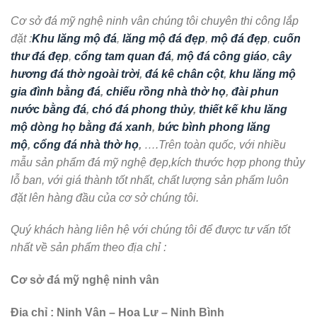
Cơ sở đá mỹ nghệ ninh vân chúng tôi chuyên thi công lắp
đặt :
Khu lăng mộ đá
,
lăng mộ đá đẹp
,
mộ đá đẹp
,
cuốn
thư đá đẹp
,
cổng tam quan đá
,
mộ đá công giáo
,
cây
hương đá thờ ngoài trời
,
đá kê chân cột
,
khu lăng mộ
gia đình bằng đá
,
chiếu rồng nhà thờ họ
,
đài phun
nước bằng đá
,
chó đá phong thủy
,
thiết kế khu lăng
mộ dòng họ bằng đá xanh
,
bức bình phong lăng
mộ
,
cổng đá nhà thờ họ
,
….Trên toàn quốc, với nhiều
mẫu sản phẩm đá mỹ nghệ đẹp,kích thước hợp phong thủy
lỗ ban, với giá thành tốt nhất, chất lượng sản phẩm luôn
đặt lên hàng đầu của cơ sở chúng tôi.
Quý khách hàng liên hệ với chúng tôi để được tư vấn tốt
nhất về sản phẩm theo địa chỉ :
Cơ sở đá mỹ nghệ ninh vân
Địa chỉ : Ninh Vân – Hoa Lư – Ninh Bình