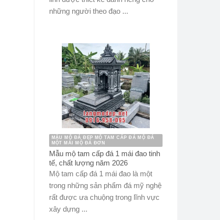
những người theo đạo ...
MẪU MỘ ĐÁ ĐẸP MỘ TAM CẤP ĐÁ MỘ ĐÁ
MỘT MÁI MỘ ĐÁ ĐƠN
Mẫu mộ tam cấp đá 1 mái đao tinh
tế, chất lượng năm 2026
Mộ tam cấp đá 1 mái đao là một
trong những sản phẩm đá mỹ nghệ
rất được ưa chuộng trong lĩnh vực
xây dựng ...