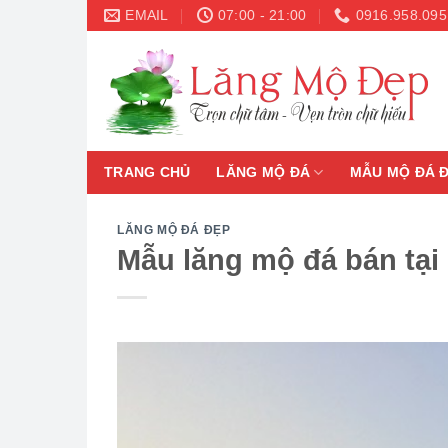
Skip
EMAIL
07:00 - 21:00
0916.958.095
to
content
TRANG CHỦ
LĂNG MỘ ĐÁ
MẪU MỘ ĐÁ 
LĂNG MỘ ĐÁ ĐẸP
Mẫu lăng mộ đá bán tạ