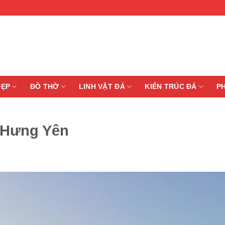
ĐẸP
ĐỒ THỜ
LINH VẬT ĐÁ
KIẾN TRÚC ĐÁ
P
i Hưng Yên