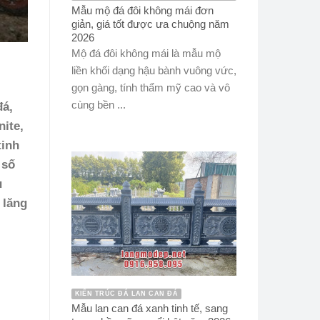
Mẫu mộ đá đôi không mái đơn
giản, giá tốt được ưa chuộng năm
2026
Mộ đá đôi không mái là mẫu mộ
liền khối dạng hậu bành vuông vức,
gọn gàng, tính thẩm mỹ cao và vô
cùng bền ...
đá,
ite,
tinh
 số
u
 lăng
KIẾN TRÚC ĐÁ LAN CAN ĐÁ
Mẫu lan can đá xanh tinh tế, sang