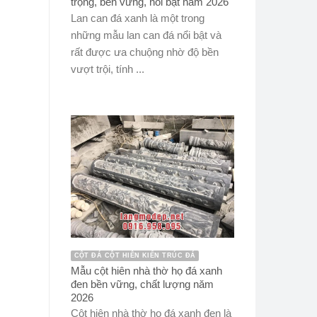
trọng, bền vững, nổi bật năm 2026
Lan can đá xanh là một trong
những mẫu lan can đá nổi bật và
rất được ưa chuộng nhờ độ bền
vượt trội, tính ...
CỘT ĐÁ CỘT HIÊN KIẾN TRÚC ĐÁ
Mẫu cột hiên nhà thờ họ đá xanh
đen bền vững, chất lượng năm
2026
Cột hiên nhà thờ họ đá xanh đen là