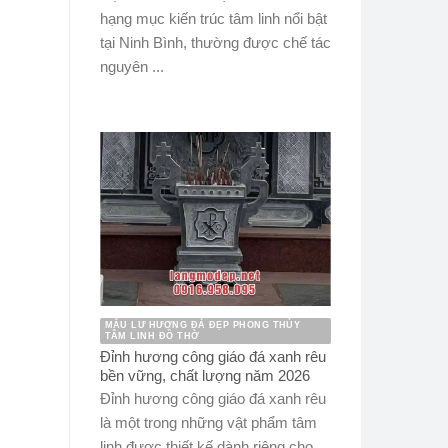
hạng mục kiến trúc tâm linh nổi bật
tại Ninh Bình, thường được chế tác
nguyên ...
MẪU LƯ HƯƠNG ĐÁ ĐẸP PHONG THỦY
TÂM LINH ĐỒ THỜ
Đỉnh hương công giáo đá xanh rêu
bền vững, chất lượng năm 2026
Đỉnh hương công giáo đá xanh rêu
là một trong những vật phẩm tâm
linh được thiết kế dành riêng cho