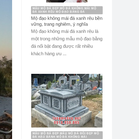
MẪU MỘ ĐÁ ĐẸP MỘ ĐÁ KHÔNG MÁI MỘ
ĐÁ XANH RÊU MỘ ĐẠO BẰNG ĐÁ
Mộ đạo không mái đá xanh rêu bền
vững, trang nghiêm, ý nghĩa
Mộ đạo không mái đá xanh rêu là
một trong những mẫu mộ đạo bằng
đá nổi bật đang được rất nhiều
khách hàng ưu ...
MẪU MỘ ĐÁ ĐẸP MẪU MỘ ĐÁ ĐÔI ĐẸP MỘ
ĐÁ HẬU BÀNH MỘ ĐÁ KHÔNG MÁI