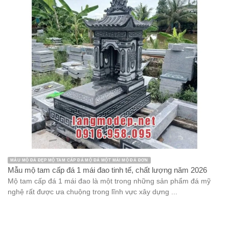
MẪU MỘ ĐÁ ĐẸP MỘ TAM CẤP ĐÁ MỘ ĐÁ MỘT MÁI MỘ ĐÁ ĐƠN
Mẫu mộ tam cấp đá 1 mái đao tinh tế, chất lượng năm 2026
Mộ tam cấp đá 1 mái đao là một trong những sản phẩm đá mỹ
nghệ rất được ưa chuộng trong lĩnh vực xây dựng ...