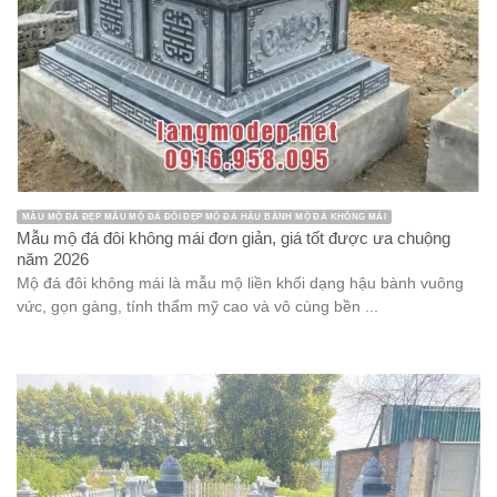
MẪU MỘ ĐÁ ĐẸP MẪU MỘ ĐÁ ĐÔI ĐẸP MỘ ĐÁ HẬU BÀNH MỘ ĐÁ KHÔNG MÁI
Mẫu mộ đá đôi không mái đơn giản, giá tốt được ưa chuộng
năm 2026
Mộ đá đôi không mái là mẫu mộ liền khối dạng hậu bành vuông
vức, gọn gàng, tính thẩm mỹ cao và vô cùng bền ...