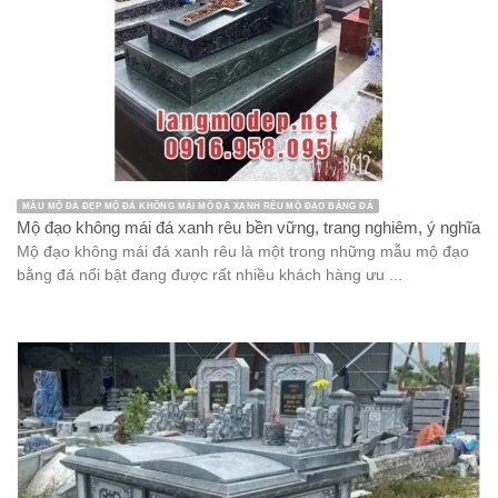
MẪU MỘ ĐÁ ĐẸP MỘ ĐÁ KHÔNG MÁI MỘ ĐÁ XANH RÊU MỘ ĐẠO BẰNG ĐÁ
Mộ đạo không mái đá xanh rêu bền vững, trang nghiêm, ý nghĩa
Mộ đạo không mái đá xanh rêu là một trong những mẫu mộ đạo
bằng đá nổi bật đang được rất nhiều khách hàng ưu ...