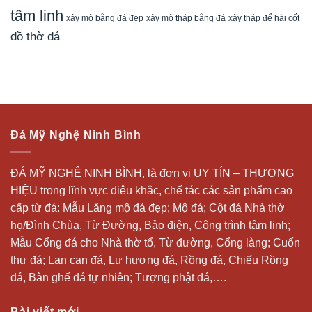
tâm linh
xây mộ bằng đá đẹp
xây tháp để hài cốt
xây mộ tháp bằng đá
đồ thờ đá
Đá Mỹ Nghệ Ninh Bình
ĐÁ MỸ NGHỆ NINH BÌNH, là đơn vị UY TÍN – THƯƠNG
HIỆU trong lĩnh vực điêu khắc, chế tác các sản phẩm cao
cấp từ đá: Mẫu
Lăng mộ đá
đẹp;
Mộ đá
; Cột đá Nhà thờ
họ/Đình Chùa, Từ Đường, Bảo điện, Công trình tâm linh;
Mẫu Cổng đá cho Nhà thờ tổ, Từ đường, Cổng làng; Cuốn
thư đá;
Lan can đá
, Lư hương đá, Rồng đá, Chiếu Rồng
đá, Bàn ghế đá tự nhiên; Tượng phật đá,….
Bài viết mới