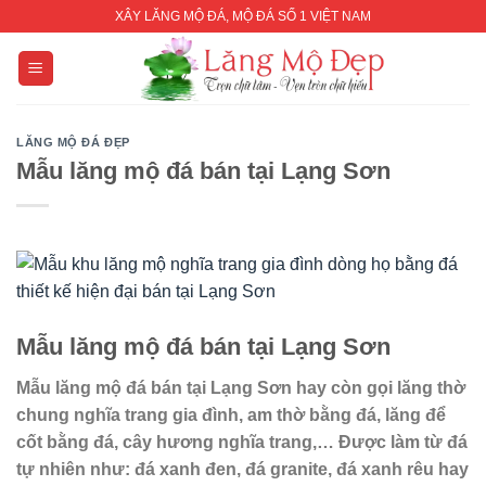
Skip
XÂY LĂNG MỘ ĐÁ, MỘ ĐÁ SỐ 1 VIỆT NAM
to
content
LĂNG MỘ ĐÁ ĐẸP
Mẫu lăng mộ đá bán tại Lạng Sơn
Mẫu lăng mộ đá bán tại Lạng Sơn
Mẫu lăng mộ đá bán tại Lạng Sơn hay còn gọi lăng thờ
chung nghĩa trang gia đình, am thờ bằng đá, lăng để
cốt bằng đá, cây hương nghĩa trang,… Được làm từ đá
tự nhiên như: đá xanh đen, đá granite, đá xanh rêu hay