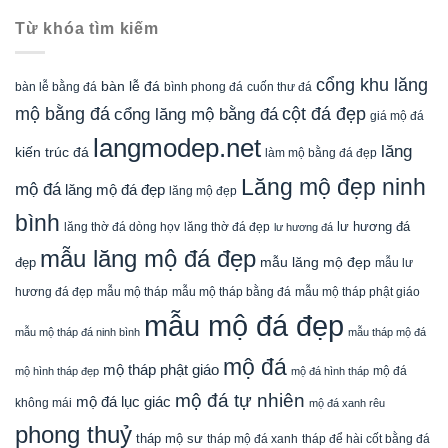
Từ khóa tìm kiếm
cổng khu lăng
bàn lễ đá
cuốn thư đá
bàn lễ bằng đá
bình phong đá
mộ bằng đá
cột đá đẹp
cổng lăng mộ bằng đá
giá mộ đá
langmodep.net
lăng
kiến trúc đá
làm mộ bằng đá đẹp
Lăng mộ đẹp ninh
mộ đá
lăng mộ đá đẹp
lăng mộ đẹp
bình
lăng thờ đá dòng họv
lư hương đá
lăng thờ đá đẹp
lư hương đá
mẫu lăng mộ đá đẹp
mẫu lăng mộ đẹp
đẹp
mẫu lư
mẫu mộ tháp bằng đá
mẫu mộ tháp phật giáo
hương đá đẹp
mẫu mộ tháp
mẫu mộ đá đẹp
mẫu mộ tháp đá ninh bình
mẫu tháp mộ đá
mộ đá
mộ tháp phật giáo
mộ đá
mộ hình tháp đẹp
mộ đá hình tháp
mộ đá tự nhiên
mộ đá lục giác
không mái
mộ đá xanh rêu
phong thuỷ
tháp mộ sư
tháp mộ đá xanh
tháp để hài cốt bằng đá