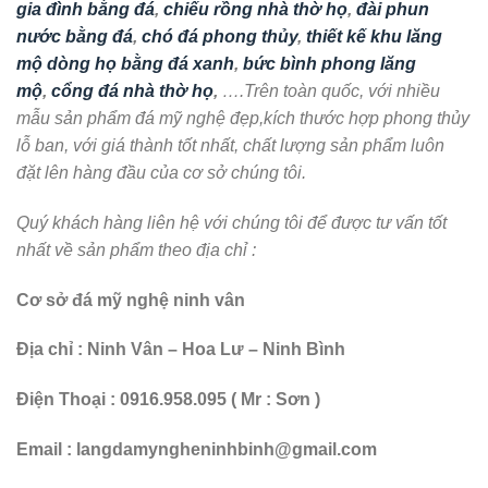
gia đình bằng đá
,
chiếu rồng nhà thờ họ
,
đài phun
nước bằng đá
,
chó đá phong thủy
,
thiết kế khu lăng
mộ dòng họ bằng đá xanh
,
bức bình phong lăng
mộ
,
cổng đá nhà thờ họ
,
….Trên toàn quốc, với nhiều
mẫu sản phẩm đá mỹ nghệ đẹp,kích thước hợp phong thủy
lỗ ban, với giá thành tốt nhất, chất lượng sản phẩm luôn
đặt lên hàng đầu của cơ sở chúng tôi.
Quý khách hàng liên hệ với chúng tôi để được tư vấn tốt
nhất về sản phẩm theo địa chỉ :
Cơ sở đá mỹ nghệ ninh vân
Địa chỉ : Ninh Vân – Hoa Lư – Ninh Bình
Điện Thoại : 0916.958.095 ( Mr : Sơn )
Email : langdamyngheninhbinh@gmail.com