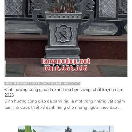
MẪU LƯ HƯƠNG ĐÁ ĐẸP PHONG THỦY TÂM LINH ĐỒ THỜ
Đỉnh hương công giáo đá xanh rêu bền vững, chất lượng năm
2026
Đỉnh hương công giáo đá xanh rêu là một trong những vật phẩm
tâm linh được thiết kế dành riêng cho những người theo đạo ...