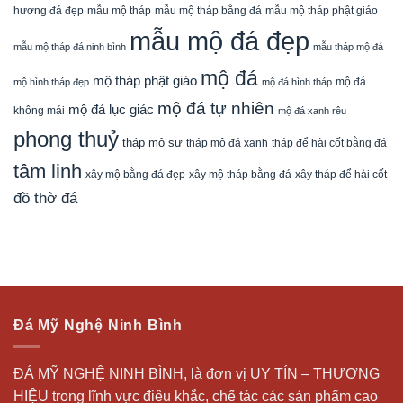
mẫu mộ tháp bằng đá
mẫu mộ tháp phật giáo
hương đá đẹp
mẫu mộ tháp
mẫu mộ đá đẹp
mẫu mộ tháp đá ninh bình
mẫu tháp mộ đá
mộ đá
mộ tháp phật giáo
mộ đá
mộ hình tháp đẹp
mộ đá hình tháp
mộ đá tự nhiên
mộ đá lục giác
không mái
mộ đá xanh rêu
phong thuỷ
tháp mộ sư
tháp mộ đá xanh
tháp để hài cốt bằng đá
tâm linh
xây mộ bằng đá đẹp
xây tháp để hài cốt
xây mộ tháp bằng đá
đồ thờ đá
Đá Mỹ Nghệ Ninh Bình
ĐÁ MỸ NGHỆ NINH BÌNH, là đơn vị UY TÍN – THƯƠNG
HIỆU trong lĩnh vực điêu khắc, chế tác các sản phẩm cao