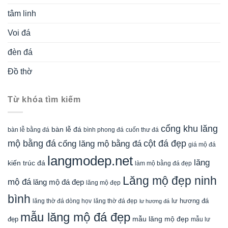
tâm linh
Voi đá
đèn đá
Đồ thờ
Từ khóa tìm kiếm
cổng khu lăng
bàn lễ đá
cuốn thư đá
bàn lễ bằng đá
bình phong đá
mộ bằng đá
cột đá đẹp
cổng lăng mộ bằng đá
giá mộ đá
langmodep.net
lăng
kiến trúc đá
làm mộ bằng đá đẹp
Lăng mộ đẹp ninh
mộ đá
lăng mộ đá đẹp
lăng mộ đẹp
bình
lăng thờ đá dòng họv
lư hương đá
lăng thờ đá đẹp
lư hương đá
mẫu lăng mộ đá đẹp
mẫu lăng mộ đẹp
đẹp
mẫu lư