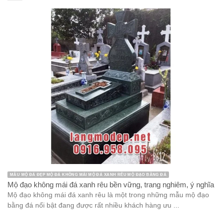
MẪU MỘ ĐÁ ĐẸP MỘ ĐÁ KHÔNG MÁI MỘ ĐÁ XANH RÊU MỘ ĐẠO BẰNG ĐÁ
Mộ đạo không mái đá xanh rêu bền vững, trang nghiêm, ý nghĩa
Mộ đạo không mái đá xanh rêu là một trong những mẫu mộ đạo
bằng đá nổi bật đang được rất nhiều khách hàng ưu ...