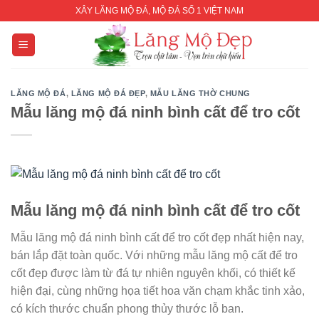
Skip
XÂY LĂNG MỘ ĐÁ, MỘ ĐÁ SỐ 1 VIỆT NAM
to
content
LĂNG MỘ ĐÁ
,
LĂNG MỘ ĐÁ ĐẸP
,
MẪU LĂNG THỜ CHUNG
Mẫu lăng mộ đá ninh bình cất để tro cốt
Mẫu lăng mộ đá ninh bình cất để tro cốt
Mẫu lăng mộ đá ninh bình cất để tro cốt đẹp nhất hiện nay,
bán lắp đặt toàn quốc. Với những mẫu lăng mộ cất để tro
cốt đẹp được làm từ đá tự nhiên nguyên khối, có thiết kế
hiện đại, cùng những họa tiết hoa văn chạm khắc tinh xảo,
có kích thước chuẩn phong thủy thước lỗ ban.