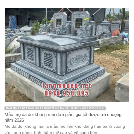
MẪU MỘ ĐÁ ĐẸP MẪU MỘ ĐÁ ĐÔI ĐẸP MỘ ĐÁ HẬU BÀNH MỘ ĐÁ KHÔNG MÁI
Mẫu mộ đá đôi không mái đơn giản, giá tốt được ưa chuộng
năm 2026
Mộ đá đôi không mái là mẫu mộ liền khối dạng hậu bành vuông
vức, gọn gàng, tính thẩm mỹ cao và vô cùng bền ...