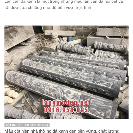
Lan can đá xanh là một trong những mẫu lan can đá nổi bật và
rất được ưa chuộng nhờ độ bền vượt trội, tính ...
CỘT ĐÁ CỘT HIÊN KIẾN TRÚC ĐÁ
Mẫu cột hiên nhà thờ họ đá xanh đen bền vững, chất lượng