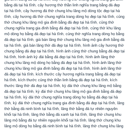
bằng đá tại hà tĩnh
,
cây hương thờ thần linh nghĩa trang bằng đá đẹp
tại hà tĩnh
,
cây hương đá thờ chung khu lăng mộ dòng tộc đẹp tại hà
tĩnh
,
cây hương đá thờ chung nghĩa trang dòng họ đẹp tại hà tĩnh
,
củng
thờ chung khu lăng mộ gia đình bằng đá đẹp tại hà tĩnh
,
củng thờ
chung nghĩa trang gia đình bằng đá đẹp tại hà tĩnh
,
củng thờ khu lăng
mộ dòng họ bằng đá đẹp tại hà tĩnh
,
củng thờ nghĩa trang dòng họ bằng
đá đẹp tại hà tĩnh
,
giá bán lăng thờ chung khu lăng mộ gia đình bằng đá
tại hà tĩnh
,
giá bán lăng thờ đá đẹp tại hà tĩnh
,
hình ảnh cây hương thờ
chung bằng đá đẹp tại hà tĩnh
,
hình ảnh củng thờ chung bằng đá đẹp tại
hà tĩnh
,
hình ảnh kỳ đài bằng đá đẹp tại hà tĩnh
,
hình ảnh lăng thờ
chung khu lăng mộ dòng họ bằng đá đẹp tại hà tĩnh
,
hình ảnh lăng thờ
chung khu lăng mộ gia đình bằng đá đẹp tại hà tĩnh
,
hình ảnh lăng thờ
đá đẹp tại hà tĩnh
,
kích thước cây hương nghĩa trang bằng đá đẹp tại
hà tĩnh
,
kích thước củng thờ thần linh bằng đá đẹp tại hà tĩnh
,
kích
thước lăng thờ đá đẹp tại hà tĩnh
,
kỳ đài thờ chung khu lăng mộ bằng
đá đẹp tại hà tĩnh
,
kỳ đài thờ chung khu lăng mộ gia đình bằng đá đẹp
tại hà tĩnh
,
kỳ đài thờ chung nghĩa trang dòng họ bằng đá đẹp tại hà
tĩnh
,
kỳ đài thờ chung nghĩa trang gia đình bằng đá đẹp tại hà tĩnh
,
lăng
thờ bằng đá ninh bình tại hà tĩnh
,
lăng thờ bằng đá tự nhiên nguyên
khối tại hà tĩnh
,
lăng thờ bằng đá xanh tại hà tĩnh
,
lăng thờ chung khu
lăng mộ bằng đá tự nhiên nguyên khối tại hà tĩnh
,
lăng thờ chung khu
lăng mộ dòng họ bằng đá ninh bình tại hà tĩnh
,
lăng thờ chung khu lăng