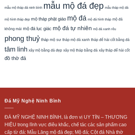
mẫu mộ đá đẹp
mẫu mộ tháp đá ninh bình
mẫu tháp mộ đá
mộ đá
mộ tháp phật giáo
mộ đá
mộ hình tháp đẹp
mộ đá hình tháp
mộ đá tự nhiên
mộ đá lục giác
không mái
mộ đá xanh rêu
phong thuỷ
tháp mộ sư
tháp mộ đá xanh
tháp để hài cốt bằng đá
tâm linh
xây mộ bằng đá đẹp
xây tháp để hài cốt
xây mộ tháp bằng đá
đồ thờ đá
Đá Mỹ Nghệ Ninh Bình
ĐÁ MỸ NGHỆ NINH BÌNH, là đơn vị UY TÍN – THƯƠNG
HIỆU trong lĩnh vực điêu khắc, chế tác các sản phẩm cao
cấp từ đá: Mẫu
Lăng mộ đá
đẹp;
Mộ đá
; Cột đá Nhà thờ