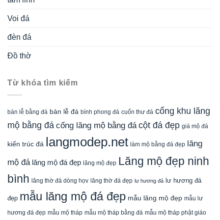
Voi đá
đèn đá
Đồ thờ
Từ khóa tìm kiếm
cổng khu lăng
bàn lễ đá
cuốn thư đá
bàn lễ bằng đá
bình phong đá
mộ bằng đá
cột đá đẹp
cổng lăng mộ bằng đá
giá mộ đá
langmodep.net
lăng
kiến trúc đá
làm mộ bằng đá đẹp
Lăng mộ đẹp ninh
mộ đá
lăng mộ đá đẹp
lăng mộ đẹp
bình
lăng thờ đá dòng họv
lư hương đá
lăng thờ đá đẹp
lư hương đá
mẫu lăng mộ đá đẹp
mẫu lăng mộ đẹp
đẹp
mẫu lư
mẫu mộ tháp bằng đá
mẫu mộ tháp phật giáo
hương đá đẹp
mẫu mộ tháp