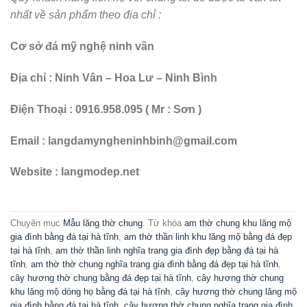
nhất về sản phẩm theo địa chỉ :
Cơ sở đá mỹ nghệ ninh vân
Địa chỉ : Ninh Vân – Hoa Lư – Ninh Bình
Điện Thoại : 0916.958.095 ( Mr : Sơn )
Email : langdamyngheninhbinh@gmail.com
Website : langmodep.net
Chuyên mục
Mẫu lăng thờ chung
. Từ khóa
am thờ chung khu lăng mộ
gia đình bằng đá tại hà tĩnh
,
am thờ thần linh khu lăng mộ bằng đá đẹp
tại hà tĩnh
,
am thờ thần linh nghĩa trang gia đình đẹp bằng đá tại hà
tĩnh
,
am thờ thờ chung nghĩa trang gia đình bằng đá đẹp tại hà tĩnh
,
cây hương thờ chung bằng đá đẹp tại hà tĩnh
,
cây hương thờ chung
khu lăng mộ dòng họ bằng đá tại hà tĩnh
,
cây hương thờ chung lăng mộ
gia đình bằng đá tại hà tĩnh
,
cây hương thờ chung nghĩa trang gia đình