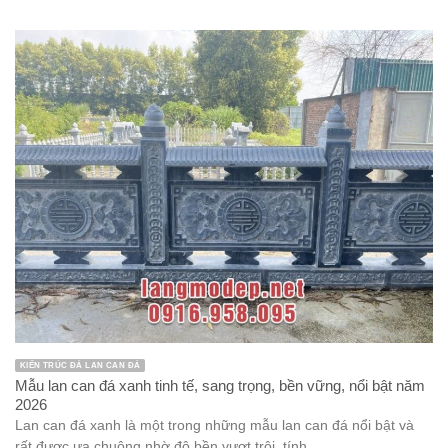
KIẾN TRÚC ĐÁ LAN CAN ĐÁ
Mẫu lan can đá xanh tinh tế, sang trọng, bền vững, nổi bật năm
2026
Lan can đá xanh là một trong những mẫu lan can đá nổi bật và
rất được ưa chuộng nhờ độ bền vượt trội, tính ...