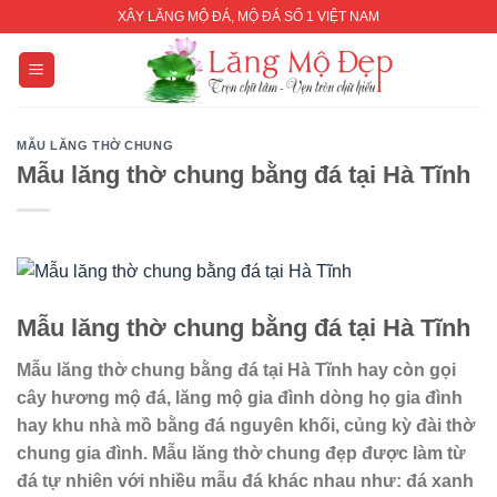
Skip
XÂY LĂNG MỘ ĐÁ, MỘ ĐÁ SỐ 1 VIỆT NAM
to
content
MẪU LĂNG THỜ CHUNG
Mẫu lăng thờ chung bằng đá tại Hà Tĩnh
Mẫ
u
lă
ng thờ chung
bằng đá tại Hà Tĩnh
Mẫ
u
lă
ng thờ chung
bằng đá tại Hà Tĩnh
hay còn gọi
cây hương
mộ đá, lăng mộ gia đình dòng họ gia đình
hay khu nhà mồ bằng đá nguyên khối, củng kỳ đài thờ
chung gia đình. Mẫu lăng thờ chung đẹp được làm từ
đá tự nhiên với nhiều mẫu đá khác nhau như: đá xanh