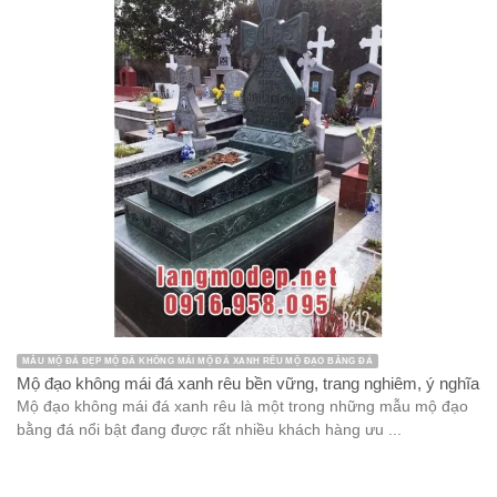
MẪU MỘ ĐÁ ĐẸP MỘ ĐÁ KHÔNG MÁI MỘ ĐÁ XANH RÊU MỘ ĐẠO BẰNG ĐÁ
Mộ đạo không mái đá xanh rêu bền vững, trang nghiêm, ý nghĩa
Mộ đạo không mái đá xanh rêu là một trong những mẫu mộ đạo
bằng đá nổi bật đang được rất nhiều khách hàng ưu ...