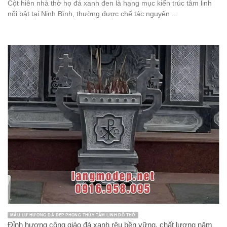
Cột hiên nhà thờ họ đá xanh đen là hạng mục kiến trúc tâm linh
nổi bật tại Ninh Bình, thường được chế tác nguyên ...
MẪU LƯ HƯƠNG ĐÁ ĐẸP PHONG THỦY TÂM LINH ĐỒ THỜ
Đỉnh hương công giáo đá xanh rêu bền vững, chất lượng năm