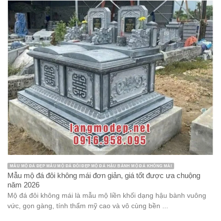
MẪU MỘ ĐÁ ĐẸP MẪU MỘ ĐÁ ĐÔI ĐẸP MỘ ĐÁ HẬU BÀNH MỘ ĐÁ KHÔNG MÁI
Mẫu mộ đá đôi không mái đơn giản, giá tốt được ưa chuộng
năm 2026
Mộ đá đôi không mái là mẫu mộ liền khối dạng hậu bành vuông
vức, gọn gàng, tính thẩm mỹ cao và vô cùng bền ...