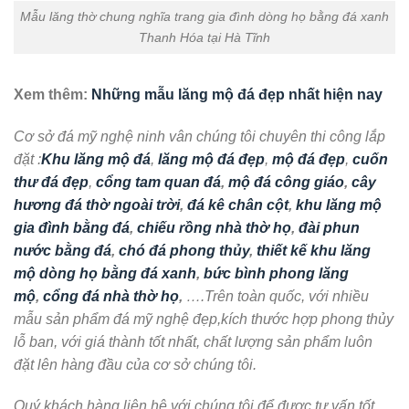
Mẫu lăng thờ chung nghĩa trang gia đình dòng họ bằng đá xanh
Thanh Hóa tại Hà Tĩnh
Xem thêm:
Những mẫu lăng mộ đá đẹp nhất hiện nay
Cơ sở đá mỹ nghệ ninh vân chúng tôi chuyên thi công lắp
đặt :
Khu lăng mộ đá
,
lăng mộ đá đẹp
,
mộ đá đẹp
,
cuốn
thư đá đẹp
,
cổng tam quan đá
,
mộ đá công giáo
,
cây
hương đá thờ ngoài trời
,
đá kê chân cột
,
khu lăng mộ
gia đình bằng đá
,
chiếu rồng nhà thờ họ
,
đài phun
nước bằng đá
,
chó đá phong thủy
,
thiết kế khu lăng
mộ dòng họ bằng đá xanh
,
bức bình phong lăng
mộ
,
cổng đá nhà thờ họ
,
….Trên toàn quốc, với nhiều
mẫu sản phẩm đá mỹ nghệ đẹp,kích thước hợp phong thủy
lỗ ban, với giá thành tốt nhất, chất lượng sản phẩm luôn
đặt lên hàng đầu của cơ sở chúng tôi.
Quý khách hàng liên hệ với chúng tôi để được tư vấn tốt