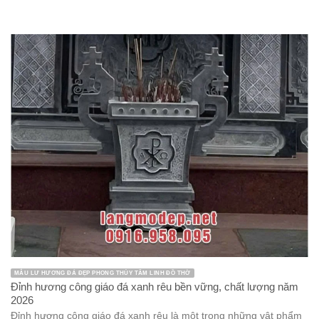
MẪU LƯ HƯƠNG ĐÁ ĐẸP PHONG THỦY TÂM LINH ĐỒ THỜ
Đỉnh hương công giáo đá xanh rêu bền vững, chất lượng năm
2026
Đỉnh hương công giáo đá xanh rêu là một trong những vật phẩm