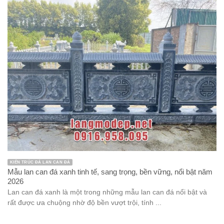
KIẾN TRÚC ĐÁ LAN CAN ĐÁ
Mẫu lan can đá xanh tinh tế, sang trọng, bền vững, nổi bật năm
2026
Lan can đá xanh là một trong những mẫu lan can đá nổi bật và
rất được ưa chuộng nhờ độ bền vượt trội, tính ...