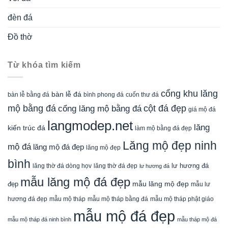
đèn đá
Đồ thờ
Từ khóa tìm kiếm
cổng khu lăng
bàn lễ đá
cuốn thư đá
bàn lễ bằng đá
bình phong đá
mộ bằng đá
cột đá đẹp
cổng lăng mộ bằng đá
giá mộ đá
langmodep.net
lăng
kiến trúc đá
làm mộ bằng đá đẹp
Lăng mộ đẹp ninh
mộ đá
lăng mộ đá đẹp
lăng mộ đẹp
bình
lăng thờ đá dòng họv
lư hương đá
lăng thờ đá đẹp
lư hương đá
mẫu lăng mộ đá đẹp
mẫu lăng mộ đẹp
đẹp
mẫu lư
mẫu mộ tháp bằng đá
mẫu mộ tháp phật giáo
hương đá đẹp
mẫu mộ tháp
mẫu mộ đá đẹp
mẫu mộ tháp đá ninh bình
mẫu tháp mộ đá