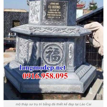
mộ tháp sư trụ trì bằng đá thiết kế đẹp tại Lào Cai