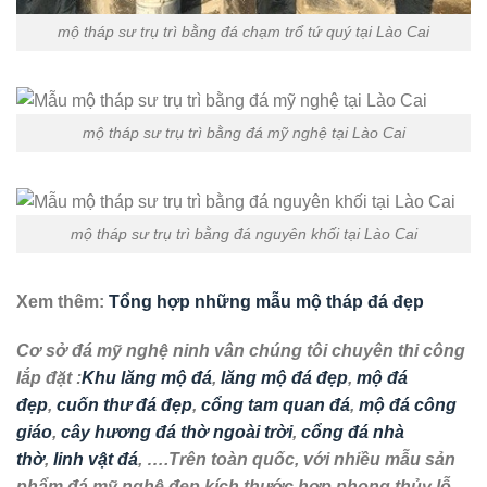
mộ tháp sư trụ trì bằng đá chạm trổ tứ quý tại Lào Cai
mộ tháp sư trụ trì bằng đá mỹ nghệ tại Lào Cai
mộ tháp sư trụ trì bằng đá nguyên khối tại Lào Cai
Xem thêm:
Tổng hợp những mẫu mộ tháp đá đẹp
Cơ sở đá mỹ nghệ ninh vân chúng tôi chuyên thi công
lắp đặt :
Khu lăng mộ đá
,
lăng mộ đá đẹp
,
mộ đá
đẹp
,
cuốn thư đá đẹp
,
cổng tam quan đá
,
mộ đá công
giáo
,
cây hương đá thờ ngoài trời
,
cổng đá nhà
thờ
,
linh vật đá
, ….Trên toàn quốc, với nhiều mẫu sản
phẩm đá mỹ nghệ đẹp,kích thước hợp phong thủy lỗ