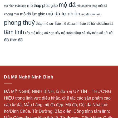
mộ đá
mộ tháp phật giáo
mộ đá
mộ hình tháp đẹp
mộ đá hình tháp
mộ đá tự nhiên
mộ đá lục giác
không mái
mộ đá xanh rêu
phong thuỷ
tháp mộ sư
tháp mộ đá xanh
tháp để hài cốt bằng đá
tâm linh
xây mộ bằng đá đẹp
xây tháp để hài cốt
xây mộ tháp bằng đá
đồ thờ đá
Đá Mỹ Nghệ Ninh Bình
ĐÁ MỸ NGHỆ NINH BÌNH, là đơn vị UY TÍN – THƯƠNG
HIỆU trong lĩnh vực điêu khắc, chế tác các sản phẩm cao
cấp từ đá: Mẫu
Lăng mộ đá
đẹp;
Mộ đá
; Cột đá Nhà thờ
họ/Đình Chùa, Từ Đường, Bảo điện, Công trình tâm linh;
Mẫu Cổng đá cho Nhà thờ tổ, Từ đường, Cổng làng; Cuốn