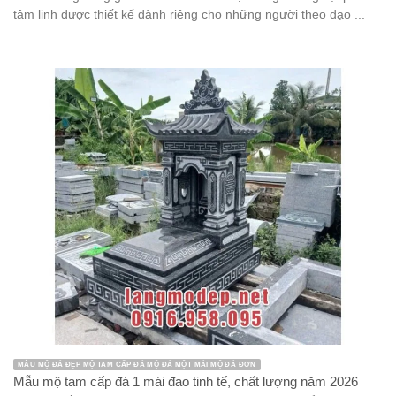
tâm linh được thiết kế dành riêng cho những người theo đạo ...
MẪU MỘ ĐÁ ĐẸP MỘ TAM CẤP ĐÁ MỘ ĐÁ MỘT MÁI MỘ ĐÁ ĐƠN
Mẫu mộ tam cấp đá 1 mái đao tinh tế, chất lượng năm 2026