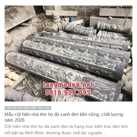
CỘT ĐÁ CỘT HIÊN KIẾN TRÚC ĐÁ
Mẫu cột hiên nhà thờ họ đá xanh đen bền vững, chất lượng
năm 2026
Cột hiên nhà thờ họ đá xanh đen là hạng mục kiến trúc tâm linh
nổi bật tại Ninh Bình, thường được chế tác nguyên ...