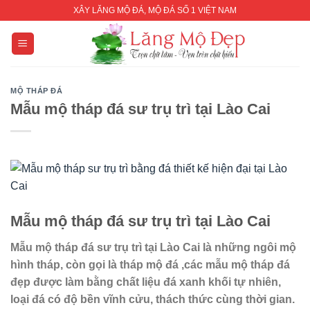
Skip
XÂY LĂNG MỘ ĐÁ, MỘ ĐÁ SỐ 1 VIỆT NAM
to
content
MỘ THÁP ĐÁ
Mẫu mộ tháp đá sư trụ trì tại Lào Cai
Mẫu mộ tháp đá sư trụ trì tại Lào Cai
Mẫu mộ tháp đá sư trụ trì tại Lào Cai
là những ngôi mộ
hình tháp, còn gọi là tháp mộ đá ,các mẫu mộ tháp đá
đẹp được làm bằng chất liệu đá xanh khối tự nhiên,
loại đá có độ bền vĩnh cửu, thách thức cùng thời gian.