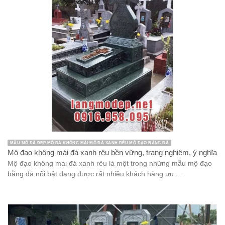
MẪU MỘ ĐÁ ĐẸP MỘ ĐÁ KHÔNG MÁI MỘ ĐÁ XANH RÊU MỘ ĐẠO BẰNG ĐÁ
Mộ đạo không mái đá xanh rêu bền vững, trang nghiêm, ý nghĩa
Mộ đạo không mái đá xanh rêu là một trong những mẫu mộ đạo
bằng đá nổi bật đang được rất nhiều khách hàng ưu ...