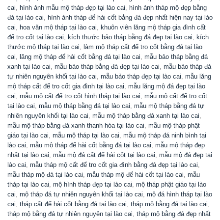
cai
,
hình ảnh mẫu mộ tháp đẹp tại lào cai
,
hình ảnh tháp mộ đẹp bằng
đá tại lào cai
,
hình ảnh tháp để hài cốt bằng đá đẹp nhất hiện nay tại lào
cai
,
hoa văn mộ tháp tại lào cai
,
khuôn viên lăng mộ tháp gia đình cất
để tro cốt tại lào cai
,
kích thước bảo tháp bằng đá đẹp tại lào cai
,
kích
thước mộ tháp tại lào cai
,
làm mộ tháp cất để tro cốt bằng đá tại lào
cai
,
lăng mộ tháp để hài cốt bằng đá tại lào cai
,
mẫu bảo tháp bằng đá
xanh tại lào cai
,
mẫu bảo tháp bằng đá đẹp tại lào cai
,
mẫu bảo tháp đá
tự nhiên nguyên khối tại lào cai
,
mẫu bảo tháp đẹp tại lào cai
,
mẫu lăng
mộ tháp cất để tro cốt gia đình tại lào cai
,
mẫu lăng mộ đá đẹp tại lào
cai
,
mẫu mộ cất để tro cốt hình tháp tại lào cai
,
mẫu mộ cất để tro cốt
tại lào cai
,
mẫu mộ tháp bằng đá tại lào cai
,
mẫu mộ tháp bằng đá tự
nhiên nguyên khối tại lào cai
,
mẫu mộ tháp bằng đá xanh tại lào cai
,
mẫu mộ tháp bằng đá xanh thanh hóa tại lào cai
,
mẫu mộ tháp phật
giáo tại lào cai
,
mẫu mộ tháp tại lào cai
,
mẫu mộ tháp đá ninh bình tại
lào cai
,
mẫu mộ tháp để hài cốt bằng đá tại lào cai
,
mẫu mộ tháp đẹp
nhất tại lào cai
,
mẫu mộ đá cất để hài cốt tại lào cai
,
mẫu mộ đá đẹp tại
lào cai
,
mẫu tháp mộ cất để tro cốt gia đình bằng đá đẹp tại lào cai
,
mẫu tháp mộ đá tại lào cai
,
mẫu tháp mộ để hài cốt tại lào cai
,
mẫu
tháp tại lào cai
,
mộ hình tháp đẹp tại lào cai
,
mộ tháp phật giáo tại lào
cai
,
mộ tháp đá tự nhiên nguyên khối tại lào cai
,
mộ đá hình tháp tại lào
cai
,
tháp cất để hài cốt bằng đá tại lào cai
,
tháp mộ bằng đá tại lào cai
,
tháp mộ bằng đá tự nhiên nguyên tại lào cai
,
tháp mộ bằng đá đẹp nhất