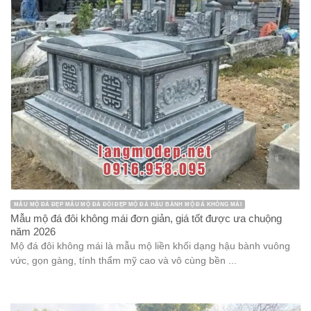
MẪU MỘ ĐÁ ĐẸP MẪU MỘ ĐÁ ĐÔI ĐẸP MỘ ĐÁ HẬU BÀNH MỘ ĐÁ KHÔNG MÁI
Mẫu mộ đá đôi không mái đơn giản, giá tốt được ưa chuộng
năm 2026
Mộ đá đôi không mái là mẫu mộ liền khối dạng hậu bành vuông
vức, gọn gàng, tính thẩm mỹ cao và vô cùng bền ...