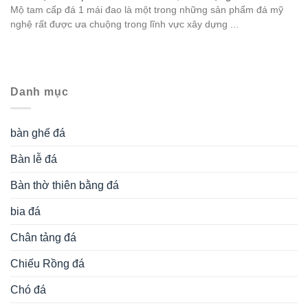
Mộ đạo bằng đá
Nghê đá
Ngựa đá
Phong thủy
Rồng đá
Rùa đội bia đá
Sân vườn tiểu cảnh
tâm linh
Voi đá
đèn đá
Đồ thờ
Từ khóa tìm kiếm