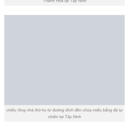
Thanh Hóa tại Tây Ninh
chiếu rồng nhà thờ họ từ đường đình đền chùa miếu bằng đá tự
nhiên tại Tây Ninh
chiếu rồng nhà thờ họ từ đường đình đền chùa miếu bằng đá
vàng tại Tây Ninh
rồng bậc thềm nhà thờ họ từ đường đình đền chùa miếu bằng
đá Ninh Bình tại Tây Ninh