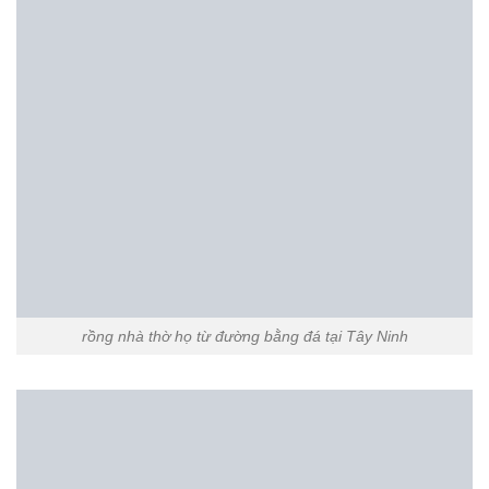
đá bậc thềm nhà thờ họ đẹp bán tại tây ninh
,
rồng đá nhà thờ họ đẹp
bán tại tây ninh
,
rồng đá đẹp bán tại tây ninh
,
xây làm chiếu rồng bằng
đá đẹp bán tại tây ninh
,
địa chỉ bán báo giá rồng đá đẹp bán tại tây ninh
.
Mẫu đá lát nền từ đường tại
Mẫu đá lát nền từ đường tại
Cần Thơ
Đồng Tháp
Bài viết mới