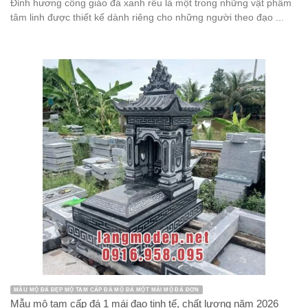
Mộ đá hai mái
Mộ đá hậu bành
Mộ đá hình bát giác
Mộ đá hoa cương
Mộ đá không mái
Mộ đá liền kề
Mộ đá lục lăng
Mộ đá mái vòm
Mộ đá một mái
Mộ đá xanh rêu
mộ đá đơn