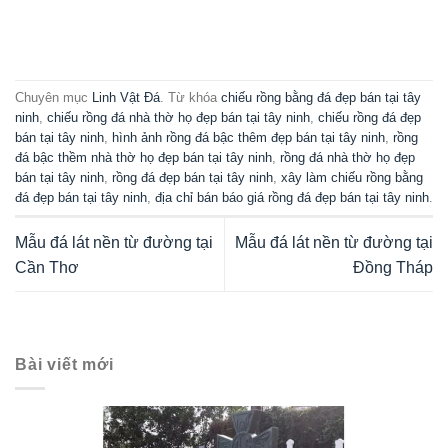
CỘT ĐÁ CỘT HIÊN KIẾN TRÚC ĐÁ
Mẫu cột hiên nhà thờ họ đá xanh đen bền vững, chất lượng
năm 2026
Cột hiên nhà thờ họ đá xanh đen là hạng mục kiến trúc tâm linh
nổi bật tại Ninh Bình, thường được chế tác nguyên ...