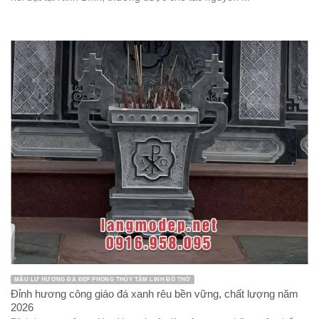
Mẫu mộ đá tròn
Mẫu mộ đá đẹp
Mẫu mộ đá đôi đẹp
miếu thờ thần linh
miếu thờ thần linh bằng đá
Miếu thờ đá
miếu thờ đá
Mộ tam cấp đá
Mộ tháp đá
mộ tổ bằng đá
mộ đá an táng 1 lần
Mộ đá ba mái