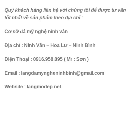
KIẾN TRÚC ĐÁ LAN CAN ĐÁ
Mẫu lan can đá xanh tinh tế, sang trọng, bền vững, nổi bật năm
2026
Lan can đá xanh là một trong những mẫu lan can đá nổi bật và
rất được ưa chuộng nhờ độ bền vượt trội, tính ...