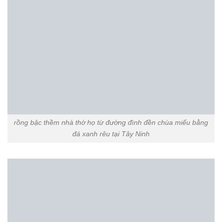
Địa chỉ : Ninh Vân – Hoa Lư – Ninh Bình
Điện Thoại : 0916.958.095 ( Mr : Sơn )
Email : langdamyngheninhbinh@gmail.com
Website : langmodep.net
Chuyên mục
Linh Vật Đá
. Từ khóa
chiếu rồng bằng đá đẹp bán tại tây
ninh
,
chiếu rồng đá nhà thờ họ đẹp bán tại tây ninh
,
chiếu rồng đá đẹp
bán tại tây ninh
,
hình ảnh rồng đá bậc thêm đẹp bán tại tây ninh
,
rồng