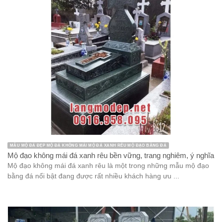
MẪU LƯ HƯƠNG ĐÁ ĐẸP PHONG THỦY TÂM LINH ĐỒ THỜ
Đỉnh hương công giáo đá xanh rêu bền vững, chất lượng năm
2026
Đỉnh hương công giáo đá xanh rêu là một trong những vật phẩm
tâm linh được thiết kế dành riêng cho những người theo đạo ...