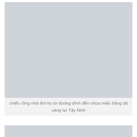
Xem thêm:
50 mẫu rồng đá, chiếu rồng đá đẹp nhất
hiện nay
Mẫu rồng chiếu rồng nhà thờ họ từ đường
bằng đá tại Tây Ninh
rồng bậc thềm nhà thờ họ từ đường đình đền chùa miếu bằng
đá tại Tây Ninh
rồng bậc thềm nhà thờ họ từ đường đình đền chùa miếu bằng
đá Thanh Hóa tại Tây Ninh