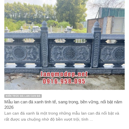
bàn ghế đá
Bàn lễ đá
Bàn thờ thiên bằng đá
bia đá
Chân tảng đá
Chiếu Rồng đá
Chó đá
Chưa được phân loại
Công trình
Cổng đá
Cột hiên