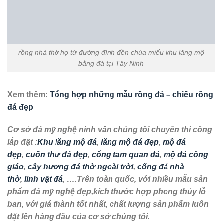
MẪU MỘ ĐÁ ĐẸP MẪU MỘ ĐÁ ĐÔI ĐẸP MỘ ĐÁ HẬU BÀNH MỘ ĐÁ KHÔNG MÁI
Mẫu mộ đá đôi không mái đơn giản, giá tốt được ưa chuộng
năm 2026
Mộ đá đôi không mái là mẫu mộ liền khối dạng hậu bành vuông
vức, gọn gàng, tính thẩm mỹ cao và vô cùng bền ...