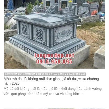
MẪU MỘ ĐÁ ĐẸP MỘ TAM CẤP ĐÁ MỘ ĐÁ MỘT MÁI MỘ ĐÁ ĐƠN
Mẫu mộ tam cấp đá 1 mái đao tinh tế, chất lượng năm 2026
Mộ tam cấp đá 1 mái đao là một trong những sản phẩm đá mỹ
nghệ rất được ưa chuộng trong lĩnh vực xây dựng ...
Danh mục