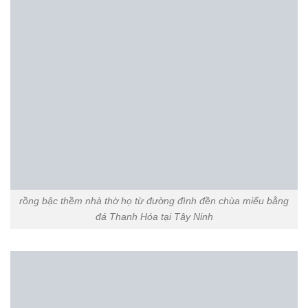
Xem thêm:
Tổng hợp những mẫu rồng đá – chiếu rồng
đá đẹp
Cơ sở đá mỹ nghệ ninh vân chúng tôi chuyên thi công
lắp đặt :
Khu lăng mộ đá
,
lăng mộ đá đẹp
,
mộ đá
đẹp
,
cuốn thư đá đẹp
,
cổng tam quan đá
,
mộ đá công
giáo
,
cây hương đá thờ ngoài trời
,
cổng đá nhà
thờ
,
linh vật đá
, ….Trên toàn quốc, với nhiều mẫu sản
phẩm đá mỹ nghệ đẹp,kích thước hợp phong thủy lỗ
ban, với giá thành tốt nhất, chất lượng sản phẩm luôn
đặt lên hàng đầu của cơ sở chúng tôi.
Quý khách hàng liên hệ với chúng tôi để được tư vấn
tốt nhất về sản phẩm theo địa chỉ :
Cơ sở đá mỹ nghệ ninh vân