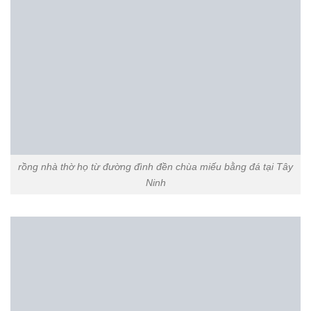
MẪU MỘ ĐÁ ĐẸP MỘ ĐÁ KHÔNG MÁI MỘ ĐÁ XANH RÊU MỘ ĐẠO BẰNG ĐÁ
Mộ đạo không mái đá xanh rêu bền vững, trang nghiêm, ý nghĩa
Mộ đạo không mái đá xanh rêu là một trong những mẫu mộ đạo
bằng đá nổi bật đang được rất nhiều khách hàng ưu ...