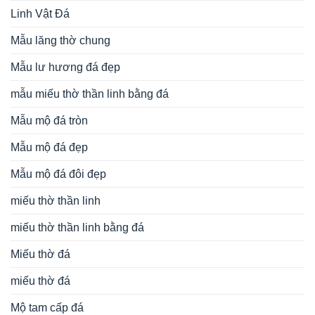
đồ thờ đá
Đá Mỹ Nghệ Ninh Bình
ĐÁ MỸ NGHỆ NINH BÌNH, là đơn vị UY TÍN – THƯƠNG
HIỆU trong lĩnh vực điêu khắc, chế tác các sản phẩm cao
cấp từ đá: Mẫu
Lăng mộ đá
đẹp;
Mộ đá
; Cột đá Nhà thờ
họ/Đình Chùa, Từ Đường, Bảo điện, Công trình tâm linh;
Mẫu Cổng đá cho Nhà thờ tổ, Từ đường, Cổng làng; Cuốn
thư đá;
Lan can đá
, Lư hương đá, Rồng đá, Chiếu Rồng
đá, Bàn ghế đá tự nhiên; Tượng phật đá,….
Bài viết mới