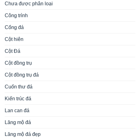
cổng khu lăng
bàn lễ đá
cuốn thư đá
bàn lễ bằng đá
bình phong đá
mộ bằng đá
cột đá đẹp
cổng lăng mộ bằng đá
giá mộ đá
langmodep.net
lăng
kiến trúc đá
làm mộ bằng đá đẹp
Lăng mộ đẹp ninh
mộ đá
lăng mộ đá đẹp
lăng mộ đẹp
bình
lăng thờ đá dòng họv
lư hương đá
lăng thờ đá đẹp
lư hương đá
mẫu lăng mộ đá đẹp
mẫu lăng mộ đẹp
đẹp
mẫu lư
mẫu mộ tháp bằng đá
mẫu mộ tháp phật giáo
hương đá đẹp
mẫu mộ tháp
mẫu mộ đá đẹp
mẫu mộ tháp đá ninh bình
mẫu tháp mộ đá
mộ đá
mộ tháp phật giáo
mộ đá
mộ hình tháp đẹp
mộ đá hình tháp
mộ đá tự nhiên
mộ đá lục giác
không mái
mộ đá xanh rêu
phong thuỷ
tháp mộ sư
tháp mộ đá xanh
tháp để hài cốt bằng đá
tâm linh
xây mộ bằng đá đẹp
xây tháp để hài cốt
xây mộ tháp bằng đá