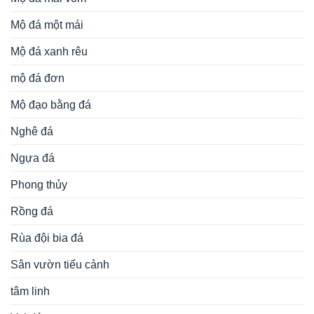
Đá Mỹ Nghệ Ninh Bình
Địa chỉ:
Làng nghề đá Ninh Vân, Hoa Lư, Ninh Bình
Điện thoại/Zalo:
0916.958.095
Website:
https://langmodep.net
Rất hân hạnh được tư vấn, miễn phí cho quý khách hàng!
Thiết kế website Ninh Bình
NBpage.Com
Copyright 2026 ©
LĂNG MỘ ĐẸP - Tròn chữ Tâm, Vẹn tròn
chữ Hiếu!