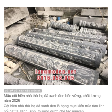
Cột Đá
Cột đồng trụ
Cột đồng trụ đá
Cuốn thư đá
Kiến trúc đá
Lan can đá
Lăng mộ đá
Lăng mộ đá đẹp
Linh Vật Đá
Mẫu lăng thờ chung
Mẫu lư hương đá đẹp
mẫu miếu thờ thần linh bằng đá