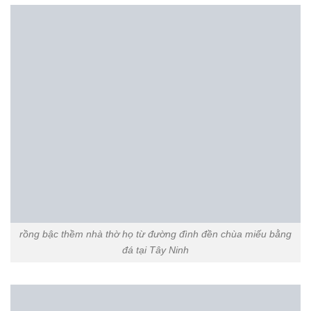
rồng nhà thờ họ từ đường đình đền chùa miếu bằng đá tại Tây
Ninh
rồng nhà thờ họ từ đường đình đền chùa miếu khu lăng mộ
bằng đá tại Tây Ninh