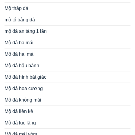
Mộ đạo không mái đá xanh rêu bền vững, trang nghiêm,
ý nghĩa
Mẫu mộ đá đôi không mái đơn giản, giá tốt được ưa
chuộng năm 2026
Mẫu lan can đá xanh tinh tế, sang trọng, bền vững, nổi
bật năm 2026
Mẫu cột hiên nhà thờ họ đá xanh đen bền vững, chất
lượng năm 2026
Đỉnh hương công giáo đá xanh rêu bền vững, chất
lượng năm 2026
Liên hệ ngay với chúng tôi
LĂNG MỘ ĐẸP