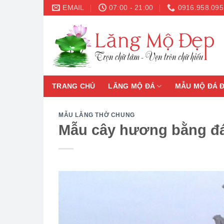
Skip
EMAIL
07:00 - 21:00
0916.958.095
to
content
TRANG CHỦ
LĂNG MỘ ĐÁ
MẪU MỘ ĐÁ 
MẪU LĂNG THỜ CHUNG
Mẫu cây hương bằng đá