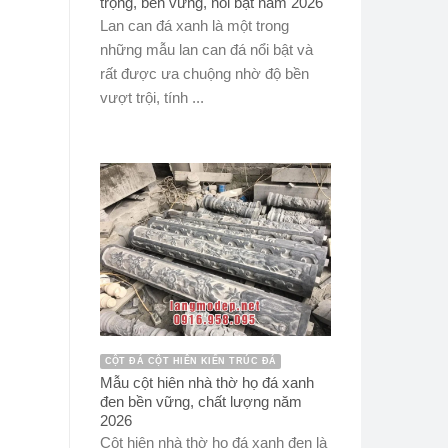
trọng, bền vững, nổi bật năm 2026
Lan can đá xanh là một trong
những mẫu lan can đá nổi bật và
rất được ưa chuộng nhờ độ bền
vượt trội, tính ...
CỘT ĐÁ CỘT HIÊN KIẾN TRÚC ĐÁ
Mẫu cột hiên nhà thờ họ đá xanh
đen bền vững, chất lượng năm
2026
Cột hiên nhà thờ họ đá xanh đen là