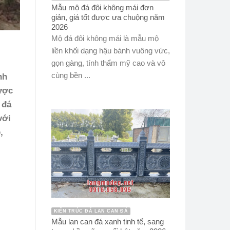
Mẫu mộ đá đôi không mái đơn
giản, giá tốt được ưa chuộng năm
2026
Mộ đá đôi không mái là mẫu mộ
liền khối dạng hậu bành vuông vức,
gọn gàng, tính thẩm mỹ cao và vô
cùng bền ...
nh
ược
 đá
với
,
KIẾN TRÚC ĐÁ LAN CAN ĐÁ
Mẫu lan can đá xanh tinh tế, sang