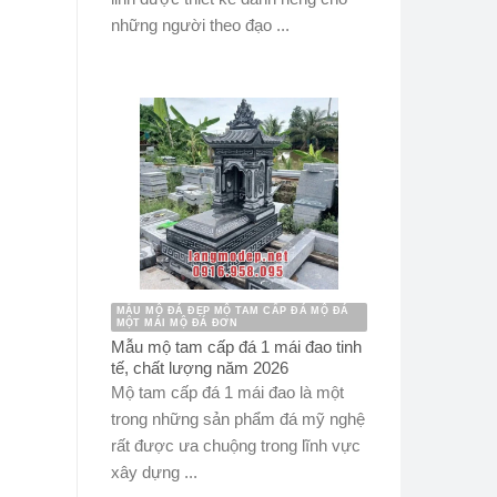
những người theo đạo ...
MẪU MỘ ĐÁ ĐẸP MỘ TAM CẤP ĐÁ MỘ ĐÁ
MỘT MÁI MỘ ĐÁ ĐƠN
Mẫu mộ tam cấp đá 1 mái đao tinh
tế, chất lượng năm 2026
Mộ tam cấp đá 1 mái đao là một
trong những sản phẩm đá mỹ nghệ
rất được ưa chuộng trong lĩnh vực
xây dựng ...