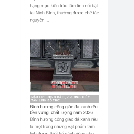
hạng mục kiến trúc tâm linh nổi bật
tại Ninh Bình, thường được chế tác
nguyên ...
MẪU LƯ HƯƠNG ĐÁ ĐẸP PHONG THỦY
TÂM LINH ĐỒ THỜ
Đỉnh hương công giáo đá xanh rêu
bền vững, chất lượng năm 2026
Đỉnh hương công giáo đá xanh rêu
là một trong những vật phẩm tâm
linh được thiết kế dành riêng cho