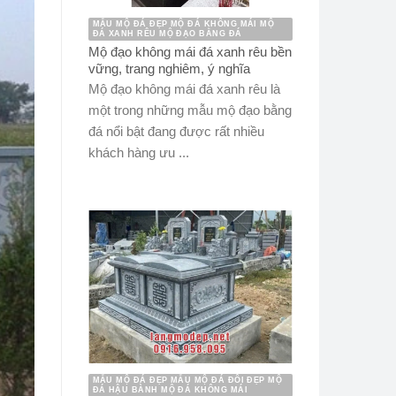
MẪU MỘ ĐÁ ĐẸP MỘ ĐÁ KHÔNG MÁI MỘ
ĐÁ XANH RÊU MỘ ĐẠO BẰNG ĐÁ
Mộ đạo không mái đá xanh rêu bền
vững, trang nghiêm, ý nghĩa
Mộ đạo không mái đá xanh rêu là
một trong những mẫu mộ đạo bằng
đá nổi bật đang được rất nhiều
khách hàng ưu ...
MẪU MỘ ĐÁ ĐẸP MẪU MỘ ĐÁ ĐÔI ĐẸP MỘ
ĐÁ HẬU BÀNH MỘ ĐÁ KHÔNG MÁI