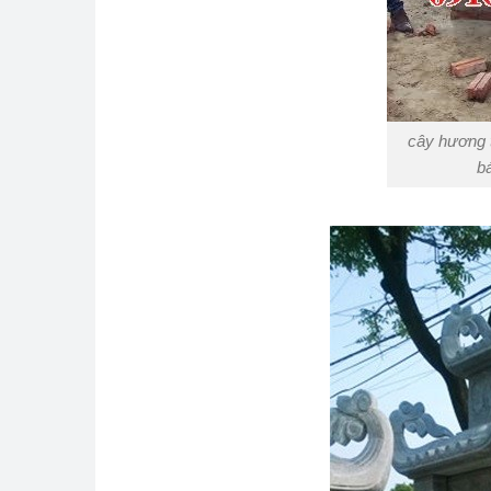
cây hương 
b