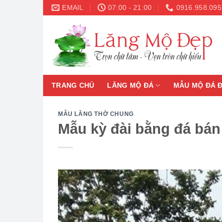
Skip
EMAIL
07:00 - 21:00
0916.958.095
to
content
TRANG CHỦ
LĂNG MỘ ĐÁ
MẪU MỘ ĐÁ 
MẪU LĂNG THỜ CHUNG
Mẫu kỳ đài bằng đá bán