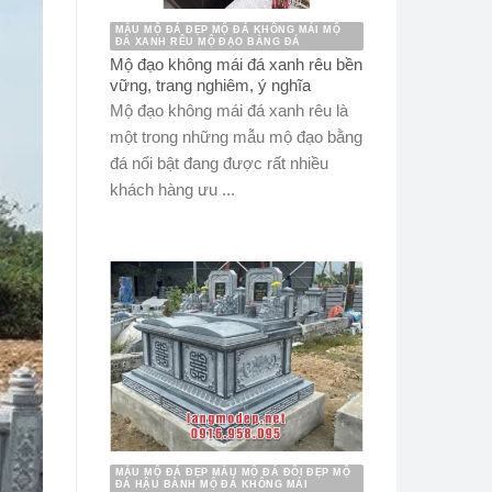
MẪU MỘ ĐÁ ĐẸP MỘ ĐÁ KHÔNG MÁI MỘ
ĐÁ XANH RÊU MỘ ĐẠO BẰNG ĐÁ
Mộ đạo không mái đá xanh rêu bền
vững, trang nghiêm, ý nghĩa
Mộ đạo không mái đá xanh rêu là
một trong những mẫu mộ đạo bằng
đá nổi bật đang được rất nhiều
khách hàng ưu ...
MẪU MỘ ĐÁ ĐẸP MẪU MỘ ĐÁ ĐÔI ĐẸP MỘ
ĐÁ HẬU BÀNH MỘ ĐÁ KHÔNG MÁI