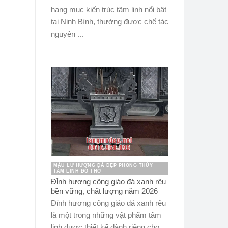
hạng mục kiến trúc tâm linh nổi bật
tại Ninh Bình, thường được chế tác
nguyên ...
MẪU LƯ HƯƠNG ĐÁ ĐẸP PHONG THỦY
TÂM LINH ĐỒ THỜ
Đỉnh hương công giáo đá xanh rêu
bền vững, chất lượng năm 2026
Đỉnh hương công giáo đá xanh rêu
là một trong những vật phẩm tâm
linh được thiết kế dành riêng cho