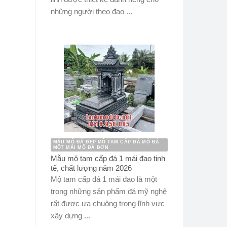
những người theo đạo ...
MẪU MỘ ĐÁ ĐẸP MỘ TAM CẤP ĐÁ MỘ ĐÁ
MỘT MÁI MỘ ĐÁ ĐƠN
Mẫu mộ tam cấp đá 1 mái đao tinh
tế, chất lượng năm 2026
Mộ tam cấp đá 1 mái đao là một
trong những sản phẩm đá mỹ nghệ
rất được ưa chuộng trong lĩnh vực
xây dựng ...