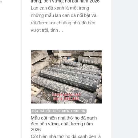
,
trọng, bền vững, nổi bật năm 2026
Lan can đá xanh là một trong
những mẫu lan can đá nổi bật và
rất được ưa chuộng nhờ độ bền
vượt trội, tính ...
CỘT ĐÁ CỘT HIÊN KIẾN TRÚC ĐÁ
Mẫu cột hiên nhà thờ họ đá xanh
đen bền vững, chất lượng năm
2026
Cột hiên nhà thờ họ đá xanh đen là