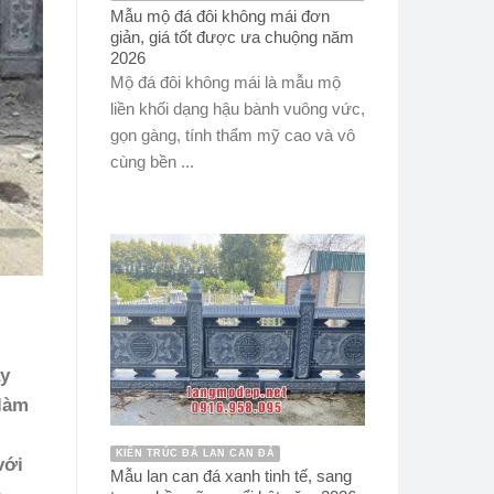
Mẫu mộ đá đôi không mái đơn
giản, giá tốt được ưa chuộng năm
2026
Mộ đá đôi không mái là mẫu mộ
liền khối dạng hậu bành vuông vức,
gọn gàng, tính thẩm mỹ cao và vô
cùng bền ...
ay
 làm
KIẾN TRÚC ĐÁ LAN CAN ĐÁ
với
Mẫu lan can đá xanh tinh tế, sang