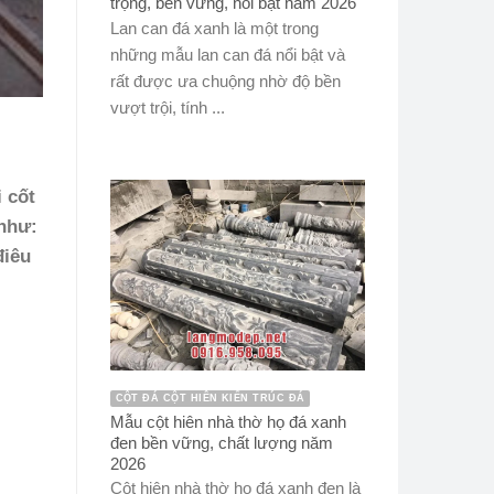
trọng, bền vững, nổi bật năm 2026
Lan can đá xanh là một trong
những mẫu lan can đá nổi bật và
rất được ưa chuộng nhờ độ bền
vượt trội, tính ...
 cốt
 như:
điêu
CỘT ĐÁ CỘT HIÊN KIẾN TRÚC ĐÁ
Mẫu cột hiên nhà thờ họ đá xanh
đen bền vững, chất lượng năm
2026
Cột hiên nhà thờ họ đá xanh đen là