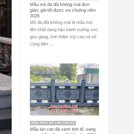
Mẫu mộ đá đôi không mái đơn
giản, giá tốt được ưa chuộng năm
2026
Mộ đá đôi không mái là mẫu mộ
liền khối dạng hậu bành vuông vức,
gọn gàng, tính thẩm mỹ cao và vô
cùng bền ...
KIẾN TRÚC ĐÁ LAN CAN ĐÁ
Mẫu lan can đá xanh tinh tế, sang