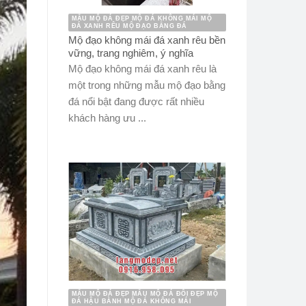
MẪU MỘ ĐÁ ĐẸP MỘ ĐÁ KHÔNG MÁI MỘ
ĐÁ XANH RÊU MỘ ĐẠO BẰNG ĐÁ
Mộ đạo không mái đá xanh rêu bền
vững, trang nghiêm, ý nghĩa
Mộ đạo không mái đá xanh rêu là
một trong những mẫu mộ đạo bằng
đá nổi bật đang được rất nhiều
khách hàng ưu ...
MẪU MỘ ĐÁ ĐẸP MẪU MỘ ĐÁ ĐÔI ĐẸP MỘ
ĐÁ HẬU BÀNH MỘ ĐÁ KHÔNG MÁI