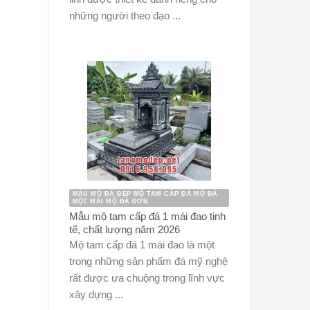
những người theo đạo ...
MẪU MỘ ĐÁ ĐẸP MỘ TAM CẤP ĐÁ MỘ ĐÁ
MỘT MÁI MỘ ĐÁ ĐƠN
Mẫu mộ tam cấp đá 1 mái đao tinh
tế, chất lượng năm 2026
Mộ tam cấp đá 1 mái đao là một
trong những sản phẩm đá mỹ nghệ
rất được ưa chuộng trong lĩnh vực
xây dựng ...