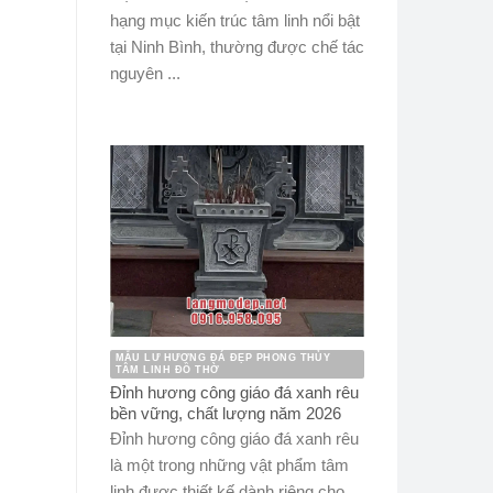
hạng mục kiến trúc tâm linh nổi bật
tại Ninh Bình, thường được chế tác
nguyên ...
MẪU LƯ HƯƠNG ĐÁ ĐẸP PHONG THỦY
TÂM LINH ĐỒ THỜ
Đỉnh hương công giáo đá xanh rêu
bền vững, chất lượng năm 2026
Đỉnh hương công giáo đá xanh rêu
là một trong những vật phẩm tâm
linh được thiết kế dành riêng cho