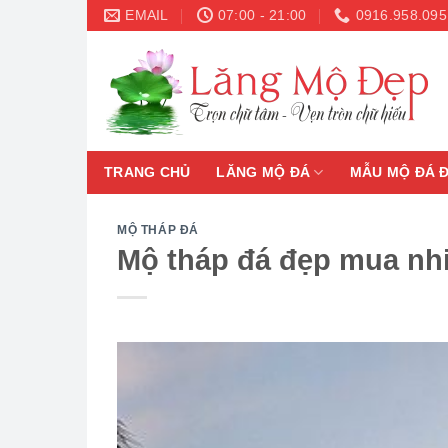
Skip
EMAIL
07:00 - 21:00
0916.958.095
to
content
TRANG CHỦ
LĂNG MỘ ĐÁ
MẪU MỘ ĐÁ 
MỘ THÁP ĐÁ
Mộ tháp đá đẹp mua nhi